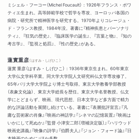
ミシェル・フーコー（Michel Foucault）：1926年フランス・ポワ
ティエ生まれ。高等師範学校で哲学を専攻、ヨーロッパ各国の
病院・研究所で精神医学を研究する。1970年よりコレージュ・
ド・フランス教授。1984年没。著書に『精神疾患とパーソナリ
ティ』、『狂気の歴史』、『臨床医学の誕生』、『言葉と物』、『知の
考古学』、『監視と処罰』、『性の歴史』がある。
蓮實重彦
（ はすみ・しげひこ ）
蓮實 重彦（はすみ・しげひこ）：1936年東京生まれ。60年東京
大学仏文学科卒業。同大学大学院人文研究科仏文学専攻修了。
65年パリ大学大学院より博士号取得。東京大学教養学部教授
（表象文化論）、東京大学総長を歴任。東京大学名誉教授。仏文
学にとどまらず、映画、現代思想、日本文学など多方面で精力
的な評論活動を展開し続けている。著書に『表層批評宣言』『凡
庸な芸術家の肖像』『映画の神話学』『シネマの記憶装置』『映画は
いかにして死ぬか』『監督 小津安二郎〔増補決定版〕』『ハリウッド
映画史講義』『映像の詩学』『伯爵夫人』『ジョン・フォード論』『日
本映画のために』ほか多数。