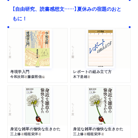
【自由研究、読書感想文……】夏休みの宿題のおと
もに！
ちくま文庫
ちくま学芸文庫
考現学入門
レポートの組み立て方
今和次郎
藤森照信
木下是雄
著
編
著
ちくま文庫
ちくま文庫
身近な雑草の愉快な生きかた
身近な雑草の愉快な生きかた
三上修
稲垣栄洋
三上修
稲垣栄洋
著
著
著
著