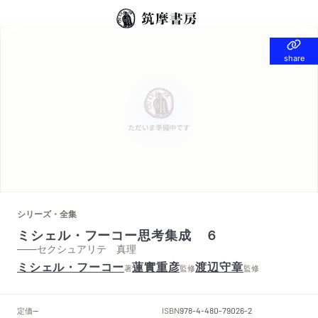
share
share
シリーズ・全集
ミシェル・フーコー思考集成 ６
——セクシュアリテ 真理
ミシェル・フーコー
蓮實重彦
渡辺守章
著
監修
監修
定価
ISBN
--
978-4-480-79026-2