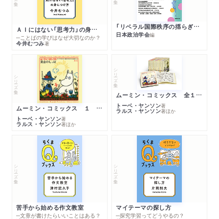
「リベラル国際秩序の揺らぎ」再考 年報政治学２０２６‐Ⅰ
ＡＩにはない「思考力」の身につけ方
日本政治学会
編
─ことばの学びはなぜ大切なのか？
今井むつみ
著
シリーズ・全集
シリーズ・全集
ムーミン・コミックス 全１４巻セット
トーベ・ヤンソン
著
ムーミン・コミックス １ 黄金のしっぽ
ラルス・ヤンソン
著
ほか
トーベ・ヤンソン
著
ラルス・ヤンソン
著
ほか
シリーズ・全集
シリーズ・全集
苦手から始める作文教室
マイテーマの探し方
─文章が書けたらいいことはある？
─探究学習ってどうやるの？