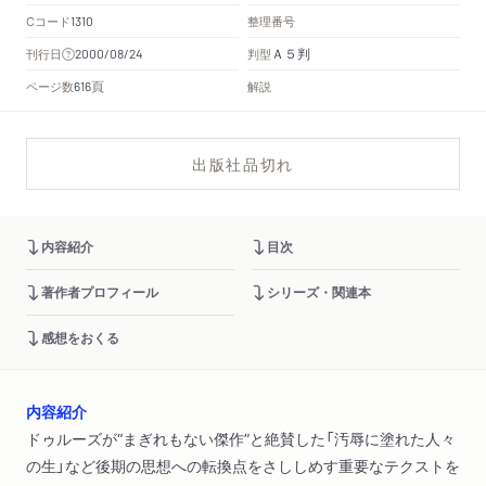
Cコード
整理番号
1310
Ａ５判
刊行日
判型
2000/08/24
頁
ページ数
解説
616
出版社品切れ
内容紹介
目次
著作者プロフィール
シリーズ・関連本
感想をおくる
内容紹介
ドゥルーズが“まぎれもない傑作”と絶賛した「汚辱に塗れた人々
の生」など後期の思想への転換点をさししめす重要なテクストを