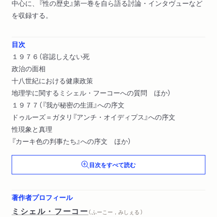
中心に、『性の歴史』第一巻を自ら語る討論・インタヴューなど
を収録する。
目次
１９７６（容認しえない死
政治の面相
十八世紀における健康政策
地理学に関するミシェル・フーコーへの質問 ほか）
１９７７（『我が秘密の生涯』への序文
ドゥルーズ＝ガタリ『アンチ・オイディプス』への序文
性現象と真理
『カーキ色の判事たち』への序文 ほか）
目次をすべて読む
著作者プロフィール
ミシェル・フーコー
（ ふーこー，みしぇる ）