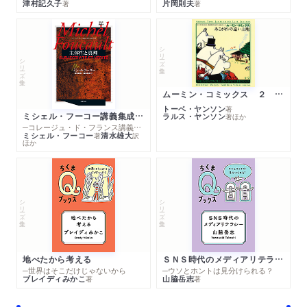
津村記久子
片岡則夫
著
著
シリーズ・全集
シリーズ・全集
ムーミン・コミックス ２ あこがれの遠い土地
トーベ・ヤンソン
著
ミシェル・フーコー講義集成１０ 主体性と真理
ラルス・ヤンソン
著
ほか
─コレージュ・ド・フランス講義１９８０－１９８１年度
ミシェル・フーコー
清水雄大
著
訳
ほか
シリーズ・全集
シリーズ・全集
地べたから考える
ＳＮＳ時代のメディアリテラシー
─世界はそこだけじゃないから
─ウソとホントは見分けられる？
ブレイディみかこ
山脇岳志
著
著