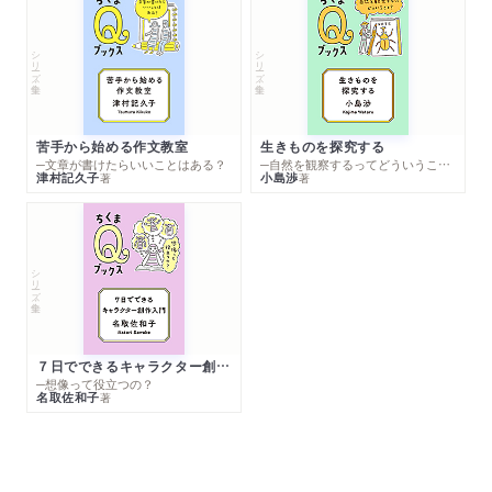
シリーズ・全集
シリーズ・全集
苦手から始める作文教室
生きものを探究する
─文章が書けたらいいことはある？
─自然を観察するってどういうこと？
津村記久子
小島渉
著
著
シリーズ・全集
７日でできるキャラクター創作入門
─想像って役立つの？
名取佐和子
著