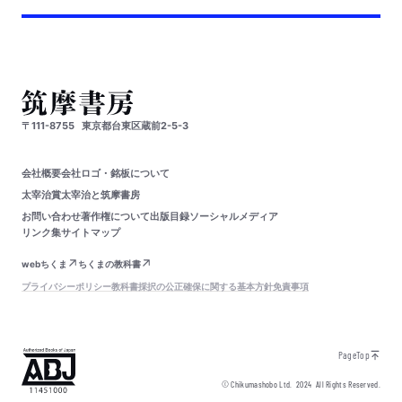
〒111-8755
東京都台東区蔵前2-5-3
会社概要
会社ロゴ・銘板について
太宰治賞
太宰治と筑摩書房
お問い合わせ
著作権について
出版目録
ソーシャルメディア
リンク集
サイトマップ
webちくま
ちくまの教科書
プライバシーポリシー
教科書採択の公正確保に関する基本方針
免責事項
PageTop
© Chikumashobo Ltd.
2024
All Rights Reserved.