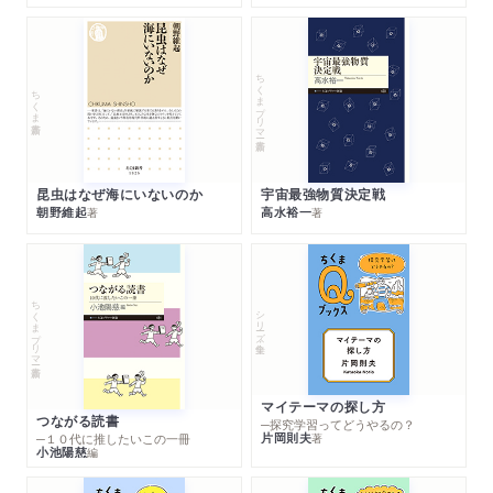
ちくまプリマー新書
ちくま新書
昆虫はなぜ海にいないのか
宇宙最強物質決定戦
朝野維起
高水裕一
著
著
ちくまプリマー新書
シリーズ・全集
マイテーマの探し方
つながる読書
─探究学習ってどうやるの？
片岡則夫
著
─１０代に推したいこの一冊
小池陽慈
編