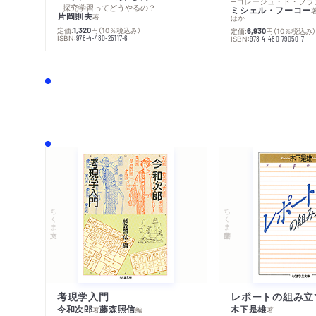
─探究学習ってどうやるの？
ミシェル・フーコー
片岡則夫
著
ほか
定価:
円
（10％税込み）
1,320
定価:
円
（10％税込み
6,930
ISBN:
978-4-480-25117-6
ISBN:
978-4-480-79050-7
ちくま文庫
ちくま学芸文庫
考現学入門
レポートの組み立
今和次郎
藤森照信
木下是雄
著
編
著