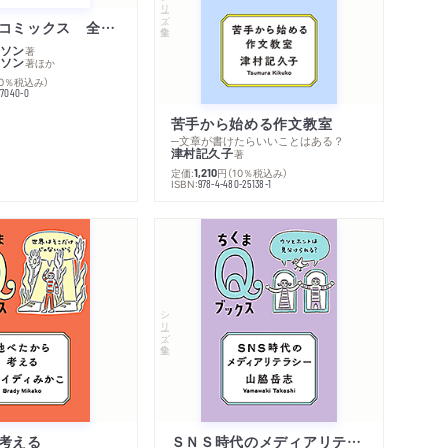
シリーズ・全集
著作者プロフィール
シリーズ・関連本
ムーミン・コミックス 全１４巻セット
感想をおくる
ソン
著
ソン
著
ほか
10％税込み）
77040-0
苦手から始める作文教室
─文章が書けたらいいことはある？
津村記久子
著
定価:
円
（10％税込み）
1,210
ISBN:
978-4-480-25138-1
シリーズ・全集
考える
ＳＮＳ時代のメディアリテラシー