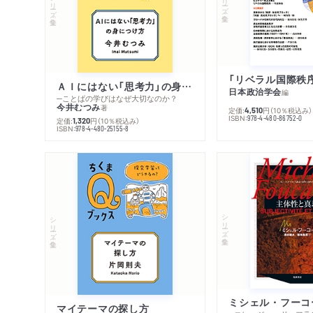
シリーズ・全集
ＡＩにはない「思考力」の身につけ方
日本政治学会
編
─ことばの学びはなぜ大切なのか？
今井むつみ
著
定価:
円
（10％税込み）
4,510
ISBN:
978-4-480-86752-0
定価:
円
（10％税込み）
1,320
ISBN:
978-4-480-25155-8
シリーズ・全集
シリーズ・全集
マイテーマの探し方