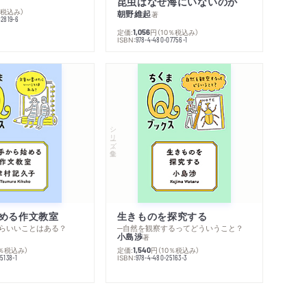
昆虫はなぜ海にいないのか
％税込み）
朝野維起
著
42819-6
定価:
円
（10％税込み）
1,056
ISBN:
978-4-480-07756-1
シリーズ・全集
める作文教室
生きものを探究する
らいいことはある？
─自然を観察するってどういうこと？
小島渉
著
0％税込み）
定価:
円
（10％税込み）
1,540
ISBN:
5138-1
978-4-480-25163-3