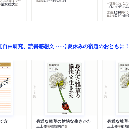
─コレージュ・ド・フランス講義１９８０－１９８１年度
ISBN:
978-4-480-77042-4
─世界はそこだ
清水雄大
著
訳
ブレイディみ
定価:
円
（1
1,320
）
ISBN:
978-4-480-2
【自由研究、読書感想文……】夏休みの宿題のおともに
ちくま文庫
ちくま文庫
て方
身近な雑草の愉快な生きかた
身近な雑草
三上修
稲垣栄洋
三上修
稲垣
著
著
著