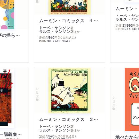
トーベ・ヤン
ラルス・ヤン
ムーミン・コミックス １ 黄金のしっぽ
定価:
円
（
21,560
トーベ・ヤンソン
著
ISBN:
978-4-480-
ラルス・ヤンソン
著
ほか
「リベラル国際秩序の揺らぎ」再考 年報政治学２０２６‐Ⅰ
定価:
円
（10％税込み）
1,540
ISBN:
978-4-480-77041-7
シリーズ・全集
シリーズ・全集
ムーミン・コミックス ２ あこがれの遠い土地
トーベ・ヤンソン
著
ラルス・ヤンソン
著
ほか
ミシェル・フーコー講義集成１０ 主体性と真理
定価:
円
（10％税込み）
地べたから
1,540