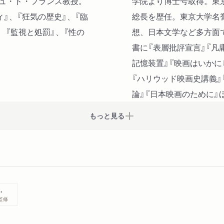
ジュ・ド・フランス教授。
学院より博士号取得。東
ィ』、『狂気の歴史』、『臨
総長を歴任。東京大学名
、『監視と処罰』、『性の
想、日本文学など多方面
書に『表層批評宣言』『凡
記憶装置』『映画はいかに
『ハリウッド映画史講義』
論』『日本映画のために』
もっと見る
全１０巻セット
監修