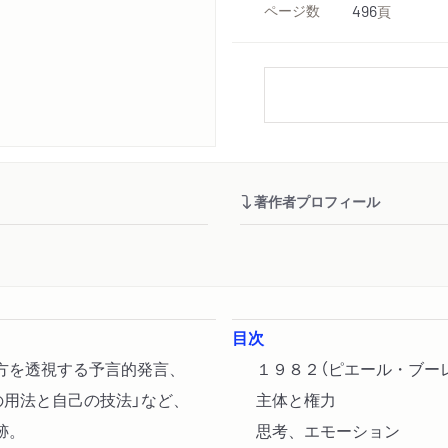
ページ数
496
頁
著作者プロフィール
目次
方を透視する予言的発言、
１９８２（ピエール・ブー
の用法と自己の技法」など、
主体と権力
跡。
思考、エモーション