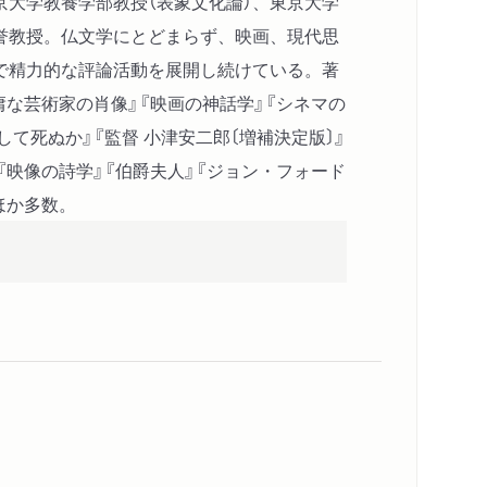
京大学教養学部教授（表象文化論）、東京大学
誉教授。仏文学にとどまらず、映画、現代思
で精力的な評論活動を展開し続けている。著
庸な芸術家の肖像』『映画の神話学』『シネマの
して死ぬか』『監督 小津安二郎〔増補決定版〕』
『映像の詩学』『伯爵夫人』『ジョン・フォード
ほか多数。