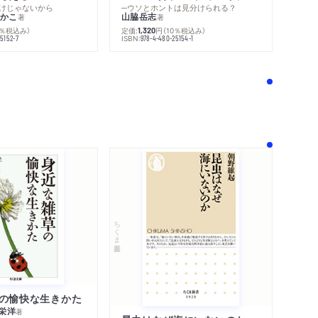
けじゃないから
─ウソとホントは見分けられる？
かこ
山脇岳志
著
著
0％税込み）
定価:
円
（10％税込み）
1,320
ISBN:
5152-7
978-4-480-25154-1
！
ちくま新書
の愉快な生きかた
栄洋
著