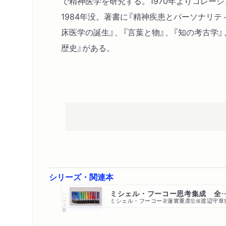
で精神医学を研究する。1970年よりコレー
1984年没。著書に『精神疾患とパーソナリテ
床医学の誕生』、『言葉と物』、『知の考古学』
歴史』がある。
シリーズ・関連本
ミシェル・フーコー思考集成 
シリーズ・全集
ミシェル・フーコー
蓮實重彦
渡辺守章
著
監修