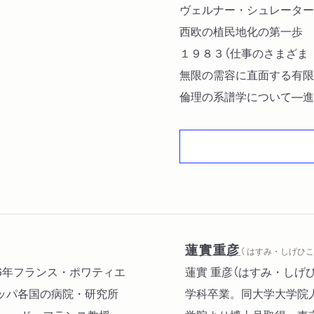
ヴェルナー・シュレーター
西欧の植民地化の第一歩 
１９８３（仕事のさまざま
無限の需容に直面する有限
倫理の系譜学について―進
そんなものに興味はありま
歴史の濫造者たちについて
蓮實重彦
（ はすみ・しげひこ 
1926年フランス・ポワティエ
蓮實 重彦（はすみ・しげひ
ッパ各国の病院・研究所
学科卒業。同大学大学院