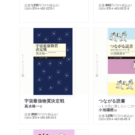
定価:
円
（10％税込み）
定価:
円
（10％税込み）
1,210
902
ISBN:
ISBN:
978-4-480-02115-1
978-4-480-08121-6
ちくまプリマー新書
ちくまプリマー新書
宇宙最強物質決定戦
つながる読書
高水裕一
─１０代に推したいこの
著
小池陽慈
編
定価:
円
（10％税込み）
858
定価:
円
（10％税込み）
1,078
ISBN:
978-4-480-68445-5
ISBN:
978-4-480-68476-9