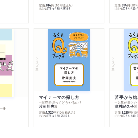
定価:
円
（10％税込み）
定価:
円
（10
814
814
ISBN:
ISBN:
978-4-480-42819-6
978-4-480-
シリーズ・全集
シリーズ・全集
マイテーマの探し方
苦手から始
─探究学習ってどうやるの？
─文章が書けた
片岡則夫
津村記久子
著
著
一冊
定価:
円
（10％税込み）
定価:
円
（1
1,320
1,210
ISBN:
ISBN:
978-4-480-25117-6
978-4-480-2