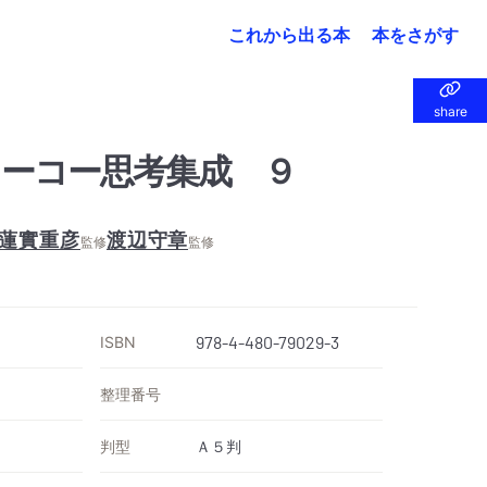
これから出る本
本をさがす
share
share
ーコー思考集成 ９
蓮實重彦
渡辺守章
監修
監修
ISBN
978-4-480-79029-3
整理番号
判型
Ａ５判