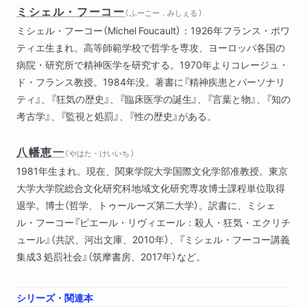
ミシェル・フーコー
（ ふーこー，みしぇる ）
ミシェル・フーコー（Michel Foucault）：1926年フランス・ポワ
ティエ生まれ。高等師範学校で哲学を専攻、ヨーロッパ各国の
病院・研究所で精神医学を研究する。1970年よりコレージュ・
ド・フランス教授。1984年没。著書に『精神疾患とパーソナリ
ティ』、『狂気の歴史』、『臨床医学の誕生』、『言葉と物』、『知の
考古学』、『監視と処罰』、『性の歴史』がある。
八幡恵一
（ やはた・けいいち ）
1981年生まれ。現在、関東学院大学国際文化学部准教授。東京
大学大学院総合文化研究科地域文化研究専攻博士課程単位取得
退学。博士（哲学、トゥールーズ第二大学）。訳書に、ミシェ
ル・フーコー『ピエール・リヴィエール：殺人・狂気・エクリチ
ュール』（共訳、河出文庫、2010年）、『ミシェル・フーコー講義
集成3 処罰社会』（筑摩書房、2017年）など。
シリーズ・関連本