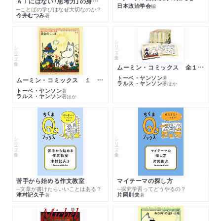
ＡＩにはない「思考力」の身につけ方
日本政治学会
編
─ことばの学びはなぜ大切なのか？
今井むつみ
著
シリーズ・全集
シリーズ・全集
ムーミン・コミックス 全１４巻セット
トーベ・ヤンソン
著
ムーミン・コミックス １ 黄金のしっぽ
ラルス・ヤンソン
著
ほか
トーベ・ヤンソン
著
ラルス・ヤンソン
著
ほか
シリーズ・全集
シリーズ・全集
苦手から始める作文教室
マイテーマの探し方
─文章が書けたらいいことはある？
─探究学習ってどうやるの？
津村記久子
片岡則夫
著
著