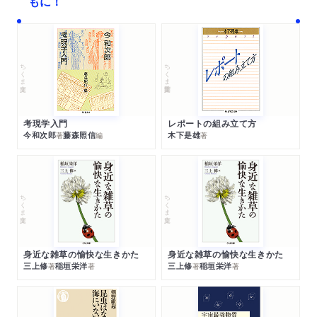
もに！
ちくま文庫
ちくま学芸文庫
考現学入門
レポートの組み立て方
今和次郎
藤森照信
木下是雄
著
編
著
ちくま文庫
ちくま文庫
身近な雑草の愉快な生きかた
身近な雑草の愉快な生きかた
三上修
稲垣栄洋
三上修
稲垣栄洋
著
著
著
著