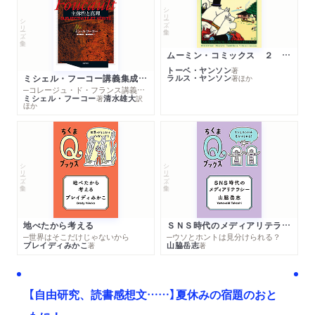
シリーズ・全集
シリーズ・全集
ムーミン・コミックス ２ あこがれの遠い土地
トーベ・ヤンソン
著
ミシェル・フーコー講義集成１０ 主体性と真理
ラルス・ヤンソン
著
ほか
─コレージュ・ド・フランス講義１９８０－１９８１年度
ミシェル・フーコー
清水雄大
著
訳
ほか
シリーズ・全集
シリーズ・全集
地べたから考える
ＳＮＳ時代のメディアリテラシー
─世界はそこだけじゃないから
─ウソとホントは見分けられる？
ブレイディみかこ
山脇岳志
著
著
【自由研究、読書感想文……】夏休みの宿題のおと