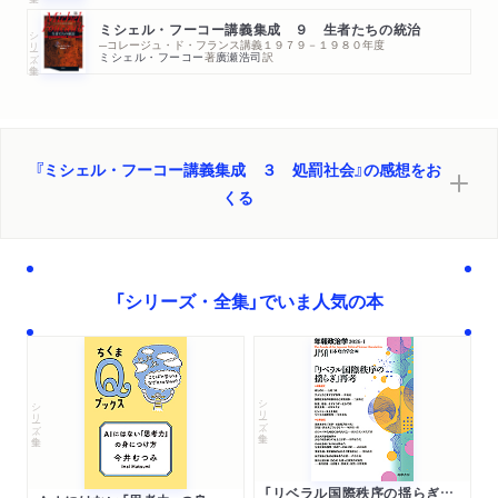
ミシェル・フーコー講義集成 ９ 生者たちの統治
シリーズ・全集
─コレージュ・ド・フランス講義１９７９－１９８０年度
ミシェル・フーコー
著
廣瀬浩司
訳
『ミシェル・フーコー講義集成 ３ 処罰社会』の感想をお
くる
「シリーズ・全集」でいま人気の本
シリーズ・全集
シリーズ・全集
「リベラル国際秩序の揺らぎ」再考 年報政治学２０２６‐Ⅰ