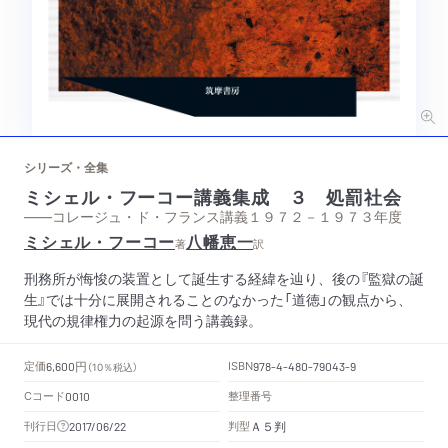
シリーズ・全集
ミシェル・フーコー講義集成 ３ 処罰社会
——コレージュ・ド・フランス講義１９７２－１９７３年度
ミシェル・フーコー
八幡恵一
著
訳
刑務所が悔悛の装置として誕生する経緯を辿り、後の『監獄の誕
生』では十分に展開されることのなかった「道徳」の観点から、
現代の規律権力の起源を問う講義録。
円
定価
ISBN
6,600
（10％税込）
978-4-480-79043-9
Cコード
整理番号
0010
Ａ５判
刊行日
判型
2017/06/22