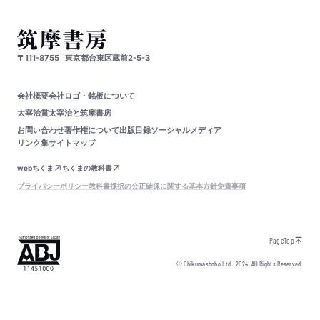
〒111-8755
東京都台東区蔵前2-5-3
会社概要
会社ロゴ・銘板について
太宰治賞
太宰治と筑摩書房
お問い合わせ
著作権について
出版目録
ソーシャルメディア
リンク集
サイトマップ
webちくま
ちくまの教科書
プライバシーポリシー
教科書採択の公正確保に関する基本方針
免責事項
PageTop
© Chikumashobo Ltd.
2024
All Rights Reserved.