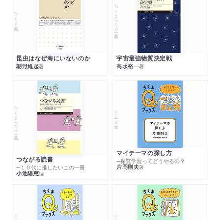
ちくまプリマー新書
ちくま新書
昆虫はなぜ海にいないのか
宇宙最強物質決定戦
朝野維起
高水裕一
著
著
ちくまプリマー新書
シリーズ・全集
マイテーマの探し方
つながる読書
─探究学習ってどうやるの？
片岡則夫
著
─１０代に推したいこの一冊
小池陽慈
編
シリーズ・全集
シリーズ・全集