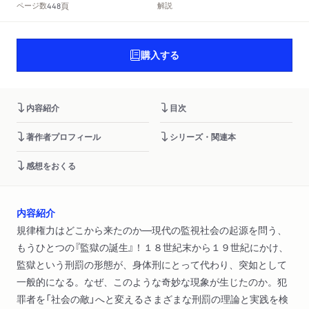
頁
ページ数
解説
448
購入する
内容紹介
目次
著作者プロフィール
シリーズ・関連本
感想をおくる
内容紹介
規律権力はどこから来たのか―現代の監視社会の起源を問う、
もうひとつの『監獄の誕生』！１８世紀末から１９世紀にかけ、
監獄という刑罰の形態が、身体刑にとって代わり、突如として
一般的になる。なぜ、このような奇妙な現象が生じたのか。犯
罪者を「社会の敵」へと変えるさまざまな刑罰の理論と実践を検