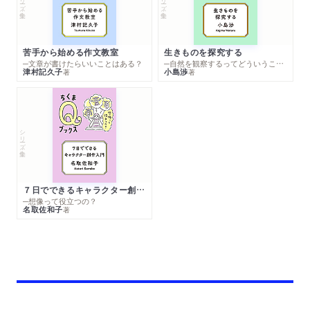
苦手から始める作文教室
生きものを探究する
─文章が書けたらいいことはある？
─自然を観察するってどういうこと？
津村記久子
小島渉
著
著
シリーズ・全集
７日でできるキャラクター創作入門
─想像って役立つの？
名取佐和子
著