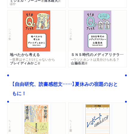
ミシェル・フーコー
清水雄大
著
訳
ほか
シリーズ・全集
シリーズ・全集
地べたから考える
ＳＮＳ時代のメディアリテラシー
─世界はそこだけじゃないから
─ウソとホントは見分けられる？
ブレイディみかこ
山脇岳志
著
著
【自由研究、読書感想文……】夏休みの宿題のおと
もに！
ちくま文庫
ちくま学芸文庫