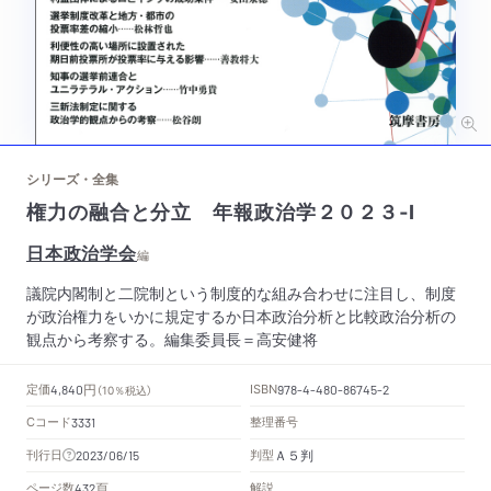
シリーズ・全集
権力の融合と分立 年報政治学２０２３‐Ⅰ
日本政治学会
編
議院内閣制と二院制という制度的な組み合わせに注目し、制度
が政治権力をいかに規定するか日本政治分析と比較政治分析の
観点から考察する。編集委員長＝高安健将
円
定価
ISBN
4,840
（10％税込）
978-4-480-86745-2
Cコード
整理番号
3331
Ａ５判
刊行日
判型
2023/06/15
頁
ページ数
解説
432