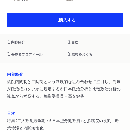
購入する
内容紹介
目次
著作者プロフィール
感想をおくる
内容紹介
議院内閣制と二院制という制度的な組み合わせに注目し、制度
が政治権力をいかに規定するか日本政治分析と比較政治分析の
観点から考察する。編集委員長＝高安健将
目次
特集（二大政党競争期の「日本型分割政府」と参議院の役割―政
策停滞と内閣短命化