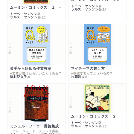
トーベ・ヤンソン
著
ムーミン・コミックス １ 黄金のしっぽ
ラルス・ヤンソン
著
ほか
トーベ・ヤンソン
著
ラルス・ヤンソン
著
ほか
シリーズ・全集
シリーズ・全集
苦手から始める作文教室
マイテーマの探し方
─文章が書けたらいいことはある？
─探究学習ってどうやるの？
津村記久子
片岡則夫
著
著
シリーズ・全集
シリーズ・全集
ムーミン・コミックス ２ あこがれの遠い土地
トーベ・ヤンソン
著
ミシェル・フーコー講義集成１０ 主体性と真理
ラルス・ヤンソン
著
ほか
─コレージュ・ド・フランス講義１９８０－１９８１年度