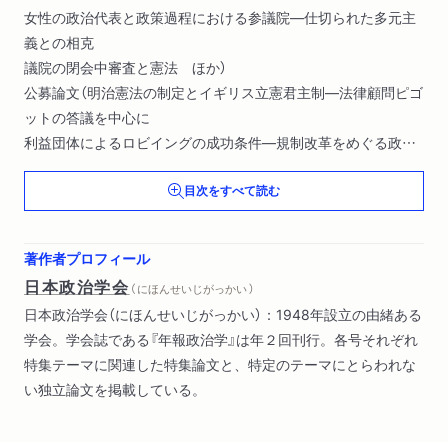
女性の政治代表と政策過程における参議院―仕切られた多元主
義との相克
議院の閉会中審査と憲法 ほか）
公募論文（明治憲法の制定とイギリス立憲君主制―法律顧問ピゴ
ットの答議を中心に
利益団体によるロビイングの成功条件―規制改革をめぐる政策
争点を単位としたデータセットによる検証
目次をすべて読む
選挙制度改革と地方・都市の投票率差の縮小 ほか）
書評（政治思想
政治史
著作者プロフィール
比較政治・地域研究 ほか）
日本政治学会
（ にほんせいじがっかい ）
学会規約・その他
日本政治学会（にほんせいじがっかい）：1948年設立の由緒ある
学会。学会誌である『年報政治学』は年２回刊行。各号それぞれ
特集テーマに関連した特集論文と、特定のテーマにとらわれな
い独立論文を掲載している。