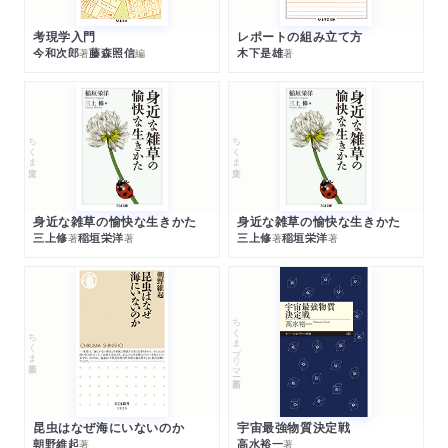
考現学入門
レポートの組み立て方
今和次郎
藤森照信
木下是雄
著
編
著
ちくま文庫
ちくま文庫
身近な雑草の愉快な生きかた
身近な雑草の愉快な生きかた
三上修
稲垣栄洋
三上修
稲垣栄洋
著
著
著
著
ちくまプリマー新書
ちくま新書
昆虫はなぜ海にいないのか
宇宙最強物質決定戦
朝野維起
高水裕一
著
著