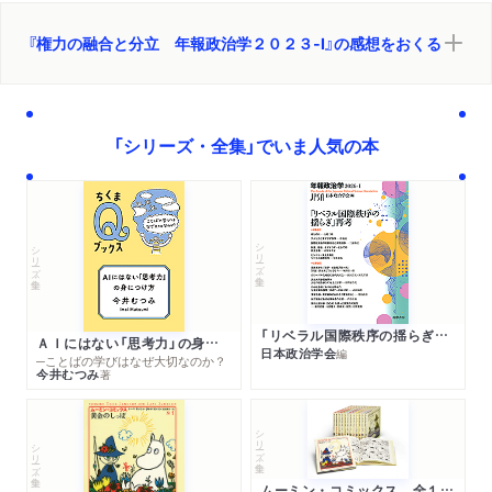
『権力の融合と分立 年報政治学２０２３‐Ⅰ』の感想をおくる
「シリーズ・全集」でいま人気の本
シリーズ・全集
シリーズ・全集
「リベラル国際秩序の揺らぎ」再考 年報政治学２０２６‐Ⅰ
ＡＩにはない「思考力」の身につけ方
日本政治学会
編
─ことばの学びはなぜ大切なのか？
今井むつみ
著
シリーズ・全集
シリーズ・全集
ムーミン・コミックス 全１４巻セット