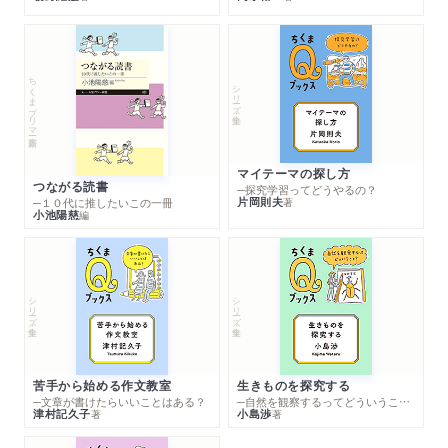
ちくまプリマー新書
シリーズ・全集
マイテーマの探し方
つながる読書
─探究学習ってどうやるの？
片岡則夫
著
─１０代に推したいこの一冊
小池陽慈
編
シリーズ・全集
シリーズ・全集
苦手から始める作文教室
生きものを探究する
─文章が書けたらいいことはある？
─自然を観察するってどういうこと？
津村記久子
小島渉
著
著