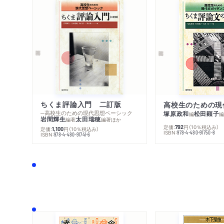
ちくま評論入門 二訂版
─高校生のための現代思想ベーシック
塚原政和
松田顕子
編
岩間輝生
太田瑞穂
編著
編著
ほか
定価:
円
（10％税込み）
792
定価:
円
（10％税込み）
1,100
ISBN:
978-4-480-91750-8
ISBN:
978-4-480-91741-6