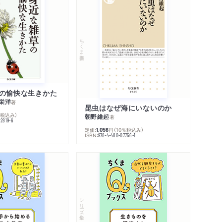
ちくま新書
の愉快な生きかた
栄洋
著
昆虫はなぜ海にいないのか
％税込み）
朝野維起
著
42819-6
定価:
円
（10％税込み）
1,056
ISBN:
978-4-480-07756-1
シリーズ・全集