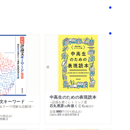
膚」
「報酬」」
記憶」」
中高生のための表現読本
読解 評論文キーワード 改訂版
─語感を磨くレトリック選
石丸恵彦
向坂くじら
編
編
ほか
─頻出２７０語＆テーマ理解＆読解演習５４題
内容紹介・目次
定価:
円
（10％税込み）
990
著作者プロフィール
ISBN:
978-4-480-91748-5
0％税込み）
感想をおくる
91090-5