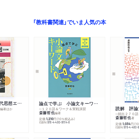
鷲田清一 「衣服という皮
内田樹 「交易の起源」
金子郁容 「ボランティアの
「教科書関連」でいま人気の本
宮間純一 「共同体が創る「
高校生のための現代思想エッセンス ちくま評論選 三訂版
論点で学ぶ 小論文キーワード
一
─１２０語＆ワーク＆実戦演習
編著
ほか
斎藤哲也
編著
斎藤哲也
著
定価:
円
（10％税込み）
1,210
ISBN:
978-4-480-91114-8
定価:
円
（1
1,034
ISBN:
978-4-480-