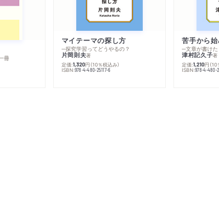
マイテーマの探し方
苦手から始
─探究学習ってどうやるの？
─文章が書けた
片岡則夫
津村記久子
著
著
一冊
定価:
円
（10％税込み）
定価:
円
（1
1,320
1,210
ISBN:
ISBN:
978-4-480-25117-6
978-4-480-2