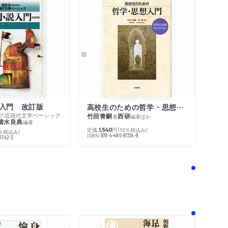
入門 改訂版
高校生のための哲学・思想入門 哲学の名著セレクション
めの近現代文学ベーシック
竹田青嗣
西研
著
編著
ほか
清水良典
編著
定価:
円
（10％税込み）
1,540
0％税込み）
ISBN:
978-4-480-91724-9
1742-3
！