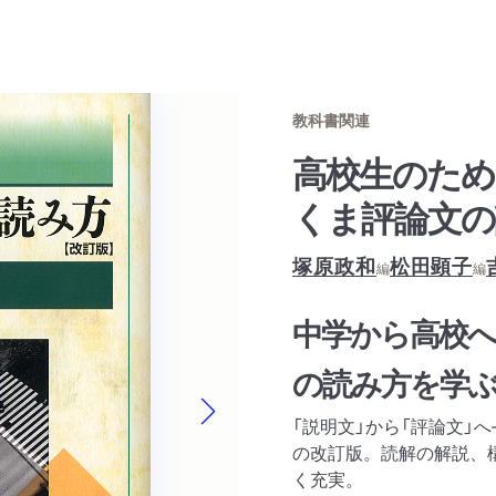
教科書関連
高校生のため
くま評論文の
塚原政和
松田顕子
編
編
中学から高校へ
の読み方を学
「説明文」から「評論文」
Next slide
の改訂版。読解の解説、
く充実。