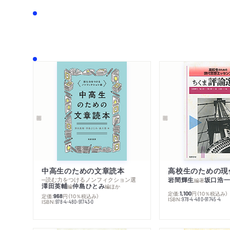
中高生のための文章読本
─読む力をつけるノンフィクション選
岩間輝生
坂口浩
編著
澤田英輔
仲島ひとみ
編
編
ほか
定価:
円
（10％税込み）
1,100
定価:
円
（10％税込み）
968
ISBN:
978-4-480-91745-4
ISBN:
978-4-480-91743-0