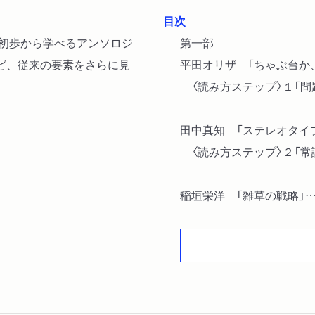
目次
を初歩から学べるアンソロジ
第一部
ど、従来の要素をさらに見
平田オリザ 「ちゃぶ台か
〈読み方ステップ〉１「問
田中真知 「ステレオタイ
〈読み方ステップ〉２「常
稲垣栄洋 「雑草の戦略」
〈読み方ステップ〉3「対
木下直之 「建築はあやし
〈読み方ステップ〉4「具