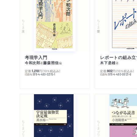
ちくま文庫
ちくま学芸文庫
考現学入門
レポートの組み立
今和次郎
藤森照信
木下是雄
著
編
著
定価:
円
（10％税込み）
定価:
円
（10％税込み）
1,210
902
ISBN:
ISBN:
978-4-480-02115-1
978-4-480-08121-6
ちくまプリマー新書
ちくまプリマー新書