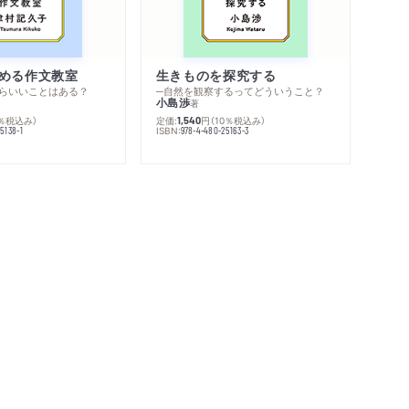
める作文教室
生きものを探究する
らいいことはある？
─自然を観察するってどういうこと？
小島渉
著
0％税込み）
定価:
円
（10％税込み）
1,540
ISBN:
5138-1
978-4-480-25163-3