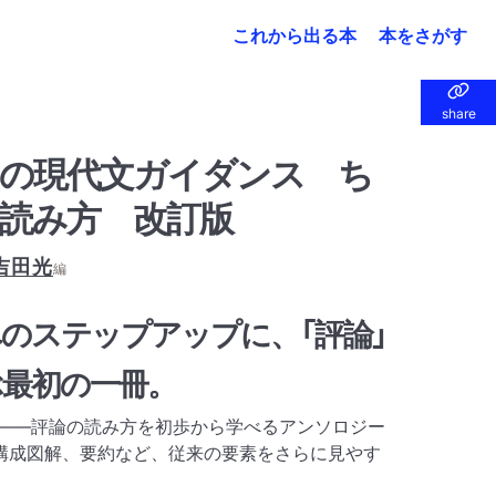
これから出る本
本をさがす
share
share
の現代文ガイダンス ち
読み方 改訂版
吉田光
編
のステップアップに、「評論」
ぶ最初の一冊。
へ――評論の読み方を初歩から学べるアンソロジー
構成図解、要約など、従来の要素をさらに見やす