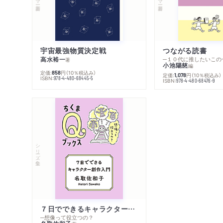
宇宙最強物質決定戦
つながる読書
高水裕一
─１０代に推したいこの
著
小池陽慈
編
定価:
円
（10％税込み）
858
定価:
円
（10％税込み）
1,078
ISBN:
978-4-480-68445-5
ISBN:
978-4-480-68476-9
シリーズ・全集
７日でできるキャラクター創作入門
─想像って役立つの？