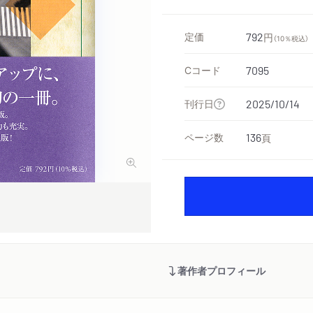
定価
792
円
（10％税込）
Cコード
7095
刊行日
2025/10/14
ページ数
136
頁
著作者プロフィール