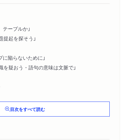
、テーブルか」
題提起を探そう」
プに陥らないために」
識を疑おう・語句の意味は文脈で」
比をつかもう」
目次をすべて読む
い」
体と抽象――見えるものと見えないもの」