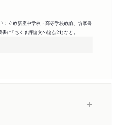
ンデラの理想」
用・逆説・比喩」
こ）：立教新座中学校・高等学校教諭、筑摩書
とは何か」
書に『ちくま評論文の論点21』など。
示語と接続する言葉に注目しよう」
異世界」
一部のまとめ」
」
感」
うシステム」