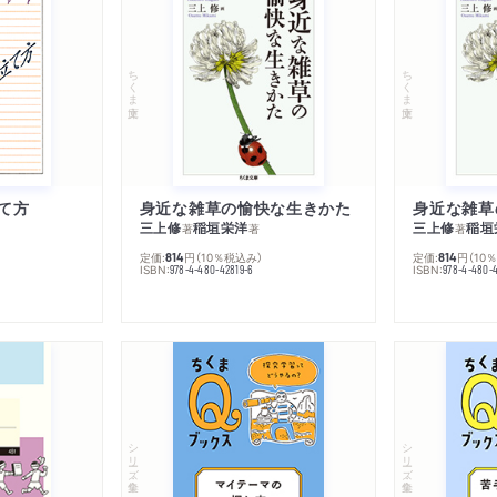
ちくま文庫
ちくま文庫
て方
身近な雑草の愉快な生きかた
身近な雑草
三上修
稲垣栄洋
三上修
稲垣
著
著
著
定価:
円
（10％税込み）
定価:
円
（10
814
814
ISBN:
ISBN:
978-4-480-42819-6
978-4-480-
シリーズ・全集
シリーズ・全集