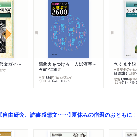
高校生のための現代文ガイダンス ちくま評論文の読み方 改訂版
語彙力をつける 入試漢字２６００
ちくま小説
円満字二郎
─高校生のた
編
ほか
著
紅野謙介
編著
定価:
円
（10％税込み）
880
定価:
円
（1
1,100
ISBN:
978-4-480-91087-5
ISBN:
978-4-480-9
【自由研究、読書感想文……】夏休みの宿題のおともに