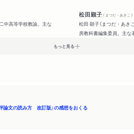
緒方貞子 「ネルソン・マ
〈読み方ステップ〉5「引
松田顕子
（ まつだ・あきこ ）
第二中高等学校教諭。主な
松田 顕子（まつだ・あき
辻信一 「フェアトレード
房教科書編集委員。主な著
〈読み方ステップ〉6「指
もっと見る
見田宗介 「方法としての
〈読み方ステップ〉7「第
第二部
鈴木孝夫 「ものとことば
稲田豊史 「大いなる違和
評論文の読み方 改訂版』の感想をおくる
福岡伸一 「生命現象とい
高階秀爾 「余白の美学」