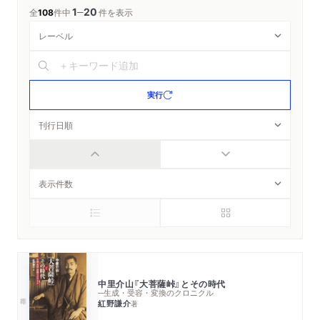
1
20
─
全
108
件中
件を表示
実行
中里介山『大菩薩峠』とその時代
─生成・受容・変換のクロニクル
紅野謙介
著