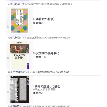
定価:
1,540
円
（10％税込）
四六変判
128
頁
2026/07/07
978-4-480-25162-6
日本詩歌の特質
ちくま学芸文庫
大岡信
著
定価:
1,540
円
（10％税込）
文庫判
352
頁
2026/06/10
978-4-480-51379-3
平安文学の謎を解く
土方洋一
著
定価:
2,200
円
（10％税込）
四六判
320
頁
2026/05/14
978-4-480-01847-2
『共同幻想論』に挑む
─家族人類学的考察
鹿島茂
著
定価:
5,060
円
（10％税込）
Ａ５判
640
頁
2026/03/09
978-4-480-81591-0