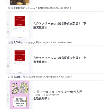
定価:
6,600
円
（10％税込）
Ａ５判
512
頁
2026/07/13
978-4-480-82385-4
『ボヴァリー夫人』論〔増補決定版〕 下
ちくま学芸文庫
蓮實重彦
著
定価:
2,090
円
（10％税込）
文庫判
624
頁
2026/07/09
978-4-480-51377-9
『ボヴァリー夫人』論〔増補決定版〕 上
ちくま学芸文庫
蓮實重彦
著
定価:
2,090
円
（10％税込）
文庫判
624
頁
2026/07/09
978-4-480-51376-2
７日でできるキャラクター創作入門
シリーズ・全集
─想像って役立つの？
名取佐和子
著