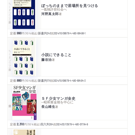
ちくまプリマー新書
ぼっちのままで居場所を見つける
─孤独許容社会へ
河野真太郎
著
定価:
990
円
（10％税込）
新書判
240
頁
2024/10/08
978-4-480-68498-1
ちくまプリマー新書
小説にできること
藤谷治
著
定価:
880
円
（10％税込）
新書判
176
頁
2024/10/08
978-4-480-68494-3
ＳＦ少女マンガ全史
─昭和黄金期を中心に
長山靖生
著
定価:
2,310
円
（10％税込）
四六判
384
頁
2024/03/13
978-4-480-01794-9