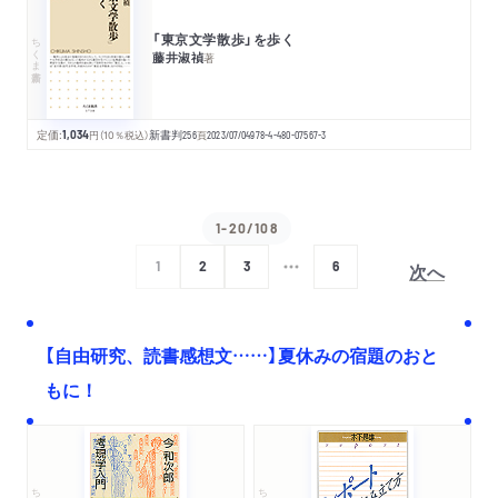
「東京文学散歩」を歩く
ちくま新書
藤井淑禎
著
定価:
1,034
円
（10％税込）
新書判
256
頁
2023/07/04
978-4-480-07567-3
1-20/108
次へ
1
2
3
6
【自由研究、読書感想文……】夏休みの宿題のおと
もに！
ちくま文庫
ちくま学芸文庫