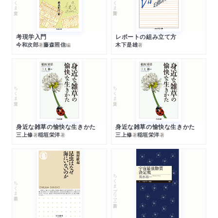
考現学入門
レポートの組み立て方
今和次郎
藤森照信
木下是雄
著
編
著
ちくま文庫
ちくま文庫
身近な雑草の愉快な生きかた
身近な雑草の愉快な生きかた
三上修
稲垣栄洋
三上修
稲垣栄洋
著
著
著
著
ちくまプリマー新書
ちくま新書