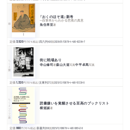
『おくのほそ道』新考
─自筆本からわかる芭蕉の真意
魚住孝至
著
定価:
3,520
円
（10％税込）
四六判
400
頁
2026/01/13
978-4-480-82384-7
街に戦場あり
ちくま学芸文庫
寺山修司
森山大道
中平卓馬
著
写真
写真
定価:
1,320
円
（10％税込）
文庫判
272
頁
2025/12/10
978-4-480-51338-0
ちくまプリマー新書
読書嫌いを覚醒させる至高のブックリスト
横道誠
著
定価:
990
円
（10％税込）
新書判
208
頁
2025/12/08
978-4-480-68543-8