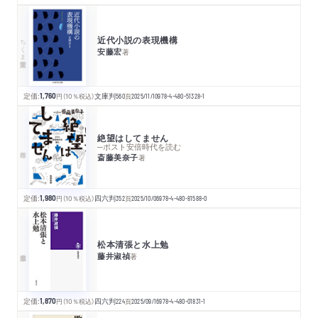
近代小説の表現機構
ちくま学芸文庫
安藤宏
著
定価:
1,760
円
（10％税込）
文庫判
560
頁
2025/11/10
978-4-480-51328-1
絶望はしてません
─ポスト安倍時代を読む
斎藤美奈子
著
定価:
1,980
円
（10％税込）
四六判
352
頁
2025/10/06
978-4-480-81588-0
松本清張と水上勉
藤井淑禎
著
定価:
1,870
円
（10％税込）
四六判
224
頁
2025/09/16
978-4-480-01831-1