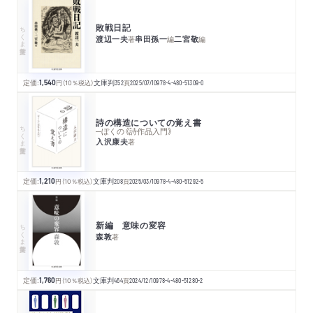
敗戦日記
ちくま学芸文庫
渡辺一夫
串田孫一
二宮敬
著
編
編
定価:
1,540
円
（10％税込）
文庫判
352
頁
2025/07/10
978-4-480-51309-0
詩の構造についての覚え書
ちくま学芸文庫
─ぼくの《詩作品入門》
入沢康夫
著
定価:
1,210
円
（10％税込）
文庫判
208
頁
2025/03/10
978-4-480-51292-5
新編 意味の変容
ちくま学芸文庫
森敦
著
定価:
1,760
円
（10％税込）
文庫判
464
頁
2024/12/10
978-4-480-51280-2