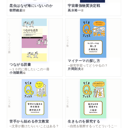
昆虫はなぜ海にいないのか
宇宙最強物質決定戦
朝野維起
高水裕一
著
著
ちくまプリマー新書
シリーズ・全集
マイテーマの探し方
つながる読書
─探究学習ってどうやるの？
片岡則夫
著
─１０代に推したいこの一冊
小池陽慈
編
シリーズ・全集
シリーズ・全集
苦手から始める作文教室
生きものを探究する
─文章が書けたらいいことはある？
─自然を観察するってどういうこと？