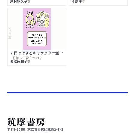
津村記久子
小島渉
著
著
シリーズ・全集
７日でできるキャラクター創作入門
─想像って役立つの？
名取佐和子
著
〒111-8755
東京都台東区蔵前2-5-3