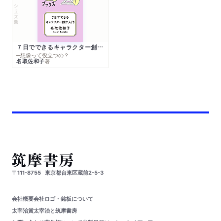
シリーズ・全集
７日でできるキャラクター創作入門
─想像って役立つの？
名取佐和子
著
〒111-8755
東京都台東区蔵前2-5-3
会社概要
会社ロゴ・銘板について
太宰治賞
太宰治と筑摩書房