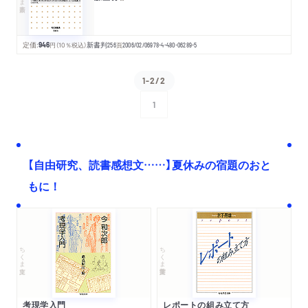
定価:
946
円
（10％税込）
新書判
256
頁
2006/02/06
978-4-480-06289-5
1-2/2
1
次へ
【自由研究、読書感想文……】夏休みの宿題のおと
もに！
ちくま文庫
ちくま学芸文庫
考現学入門
レポートの組み立て方