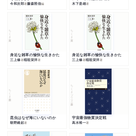
今和次郎
藤森照信
木下是雄
著
編
著
ちくま文庫
ちくま文庫
身近な雑草の愉快な生きかた
身近な雑草の愉快な生きかた
三上修
稲垣栄洋
三上修
稲垣栄洋
著
著
著
著
ちくまプリマー新書
ちくま新書
昆虫はなぜ海にいないのか
宇宙最強物質決定戦
朝野維起
高水裕一
著
著