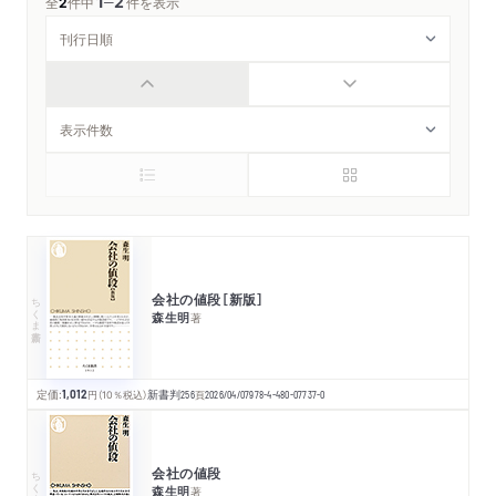
1
2
─
全
2
件中
件を表示
会社の値段［新版］
ちくま新書
森生明
著
定価:
1,012
円
（10％税込）
新書判
256
頁
2026/04/07
978-4-480-07737-0
会社の値段
ちくま新書
森生明
著