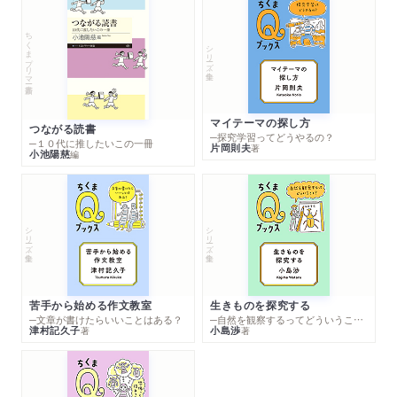
ちくまプリマー新書
シリーズ・全集
マイテーマの探し方
つながる読書
─探究学習ってどうやるの？
─１０代に推したいこの一冊
片岡則夫
著
小池陽慈
編
シリーズ・全集
シリーズ・全集
苦手から始める作文教室
生きものを探究する
─文章が書けたらいいことはある？
─自然を観察するってどういうこと？
津村記久子
小島渉
著
著