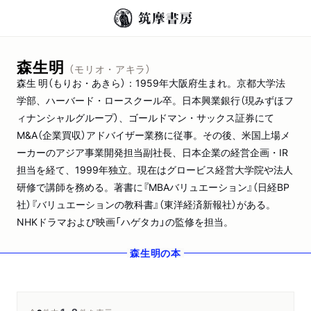
森生明
（モリオ・アキラ）
森生 明（もりお・あきら）：1959年大阪府生まれ。京都大学法
学部、ハーバード・ロースクール卒。日本興業銀行（現みずほフ
ィナンシャルグループ）、ゴールドマン・サックス証券にて
M&A（企業買収）アドバイザー業務に従事。その後、米国上場メ
ーカーのアジア事業開発担当副社長、日本企業の経営企画・IR
担当を経て、1999年独立。現在はグロービス経営大学院や法人
研修で講師を務める。著書に『MBAバリュエーション』（日経BP
社）『バリュエーションの教科書』（東洋経済新報社）がある。
NHKドラマおよび映画「ハゲタカ」の監修を担当。
森生明
の本