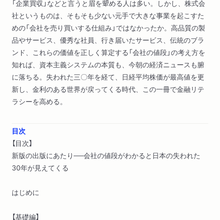
「企業買収」などと言うと眉を顰める人は多い。しかし、株式会
社というものは、そもそも少ない元手で大きな事業を起こすた
めの「会社を売り買いする仕組み」ではなかったか。高品質の製
品やサービス、優秀な社員、行き届いたサービス、伝統のブラ
ンド、これらの価値を正しく算定する「会社の値段」の考え方を
知れば、資本主義システムの本質も、今朝の経済ニュースも腑
に落ちる。失われた三〇年を経て、日経平均株価が最高値を更
新し、金利のある世界が戻ってくる時代、この一冊で金融リテ
ラシーを高める。
目次
【目次】
新版の出版にあたり──会社の値段がわかると日本の失われた
30年が見えてくる
はじめに
【基礎編】