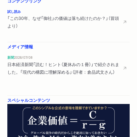
コンテンツリンク
利は株主が持っている／ドラッカーはさらに厳しい
試し読み
「この30年、なぜ「御社」の価値は落ち続けたのか？」（冒頭
第4章 「のれん」の値段は経営者の評価
より）
企業価値と会社の値段の全体像／企業価値の本質／借金が多い
ほど企業価値が高い？／ブランドや人材の価値は本当に含まれ
ている？／株価から会社の値段を計算する際の落とし穴／企業
メディア情報
価値評価とは経営者評価
新聞
2026/07/08
日本経済新聞「読む！ヒント（夏休みの１冊）」で紹介されま
【応用編】
した。「現代の構図に理解深める」（評者：倉品武文さん）
第5章 会社の値段は誰がどうやって決めるのか？
市場の「声」を聞く／倍率と割引率は同じこと／Ｍ＆Ａではキャ
ッシュフロー倍率／ＰＢＲはのれん価値創出力／ＰＢＲを改善
するには／のれん価値創出力を測るツール／「客観的に正しい企
スペシャルコンテンツ
業価値」はあるのか
第6章 Ｍ＆Ａにおける会社の値段
失敗するのは「高すぎる値段で買ったから」／基本は同じ──類似
会社・取引を参照する／コングロマリット多角化企業の評価方