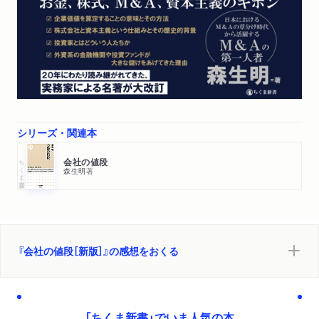
法も同じ／流動性と隠れた債務／プレミアム算定のためのＤＣ
Ｆ方式／Ｍ＆Ａの理由をＤＣＦで表現する／プレミアムの源泉
は二つ／支配権プレミアムの上限を探る
【実践編】
第7章 日本が追いかけた米国
様変わりしたトップ企業／日本人の資産とインベストメント・
シリーズ・関連本
チェーン／1980?90年代の米国株式市場変化／機関投資家の拡
大とコーポレートガバナンス／ＬＢＯ・敵対的Ｍ＆Ａの防衛策
ちくま新書
会社の値段
森生明
著
／強いアメリカの復活と株主至上主義
第8章 銀行中心時代の終わりとファンド黒船の到来
高度経済成長の終わりからバブル崩壊へ／バブル崩壊から貸し
渋り、ハゲタカファンドの登場／事業再生という手法／事業再
『会社の値段［新版］』の感想をおくる
生と企業スキャンダルのつながり／民事再生法と産業再生機構
／新陳代謝が進まないその後の日本／ファンドがサヤ取りで儲
ける世界／ファンドが狙う会社・業界はひと目でわかる？／Ｍ
「ちくま新書」でいま人気の本
＆Ａという出口戦略／日本社会への教訓と課題