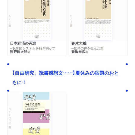
ちくま新書
ちくま新書
日本経済の死角
鈴木大拙
─収奪的システムを解き明かす
─世界の禅を生んだ男
河野龍太郎
碧海寿広
著
著
【自由研究、読書感想文……】夏休みの宿題のおと
もに！
ちくまプリマー新書