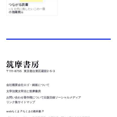
つながる読書
─１０代に推したいこの一冊
小池陽慈
編
〒111-8755
東京都台東区蔵前2-5-3
会社概要
会社ロゴ・銘板について
太宰治賞
太宰治と筑摩書房
お問い合わせ
著作権について
出版目録
ソーシャルメディア
リンク集
サイトマップ
webちくま
ちくまの教科書