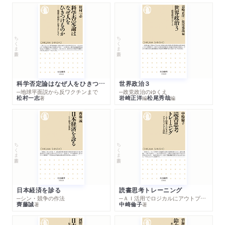
「株主が王様」vs.「お客様が神様」／「消費者余剰」社会と「超過利
潤（レント）」社会／日米の投資家姿勢は変化したのか／「自分の
値段」算定
ちくま新書
ちくま新書
おわりに
科学否定論はなぜ人をひきつけるのか
世界政治３
─地球平面説から反ワクチンまで
─政党政治のゆくえ
松村一志
岩崎正洋
松尾秀哉
著
編
編
ちくま新書
ちくま新書
日本経済を診る
読書思考トレーニング
─シン・競争の作法
─ＡＩ活用でロジカルにアウトプットする技法
齊藤誠
中崎倫子
著
著