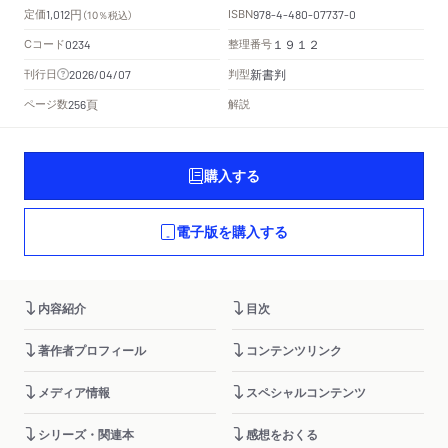
円
定価
ISBN
1,012
（10％税込）
978-4-480-07737-0
Cコード
整理番号
0234
１９１２
新書判
刊行日
判型
2026/04/07
頁
ページ数
解説
256
購入する
電子版を購入する
内容紹介
目次
著作者プロフィール
コンテンツリンク
メディア情報
スペシャルコンテンツ
シリーズ・関連本
感想をおくる