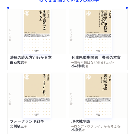
第9章 外圧と政府が促した日本企業の構造変革
アベノミクスは変革への基盤整備／インベストメント・チェー
ンの高度化／贅肉を極限まで削る米国流／やりすぎの米国流と
ちくま新書
ちくま新書
勘違いしがちな日本企業／コングロマリット大企業への構造改
革プレッシャー／アクティビストと正面から向き合ったソニー
／ファンド株主に翻弄された東芝／グローバル競合に倣いファ
法律の読み方がわかる本
兵庫県知事問題 失敗の本質
ンドを使って自己変革した日立
白石忠志
─情報不信はなぜ生まれたか
著
小林和樹
著
第10章 Ｍ＆Ａ攻防戦に見る日本の変化
敵対的Ｍ＆Ａがなくなる？／ライブドアによるフジテレビ支配
権奪取の試み／米国の敵対的Ｍ＆Ａ合戦──ディズニーの場合／
ちくま新書
ちくま新書
2025年のフジテレビをめぐる攻防／外資からの攻勢へのセブン
＆アイの対応／ガバナンスの効いた模範的対応？／セブンが海
外企業に狙われた理由／日本の株主投資家は温厚すぎる？
フォークランド戦争
現代戦争論
北川敬三
─ロシア・ウクライナから考える世界の行方
著
最終章 会社の値段を通して見る資本主義とＭ＆Ａの未来
小泉悠
著