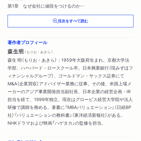
第1章 なぜ会社に値段をつけるのか
日本人の伝統的会社観／株式会社と資本主義の誕生／公開株式
目次をすべて読む
市場への発展／二〇世紀米国の資本主義／日本の資本主義／日
本の「失われた三〇年」の根底にあるもの／株式上場もＭ＆Ａも
中身は同じ／対照的だった東芝と日立／反対者の言い分──マネ
著作者プロフィール
ーゲーム、格差拡大／カネで買えないものはない、でいいの
森生明
（ もりお・あきら ）
か？／ベンチャー起業家は本当に稼いでいるのか？
森生 明（もりお・あきら）：1959年大阪府生まれ。京都大学法
学部、ハーバード・ロースクール卒。日本興業銀行（現みずほフ
第2章 「米国流」の基本ルール──ファイナンス的思考
ィナンシャルグループ）、ゴールドマン・サックス証券にて
「米国流」がグローバルスタンダードな理由／投資価値算定の万
M&A（企業買収）アドバイザー業務に従事。その後、米国上場メ
国共通ツール／永遠に同じキャッシュを生みつづける金融商品
ーカーのアジア事業開発担当副社長、日本企業の経営企画・IR
の値段／お金の時間価値──現在価値という発想／企業価値算定
担当を経て、1999年独立。現在はグロービス経営大学院や法人
の原理／リスクを数値化する／最低限覚えておくべき公式
研修で講師を務める。著書に『MBAバリュエーション』（日経BP
社）『バリュエーションの教科書』（東洋経済新報社）がある。
第3章 会社は誰のものなのか？
NHKドラマおよび映画「ハゲタカ」の監修を担当。
株主至上主義の紆余曲折／所有と経営の分離から一九六〇年代
Ｍ＆Ａブームまで／一九八〇年代以降──株主の逆襲／株主至上
主義のベースにある新自由主義／会社の利益は誰のもの？／権