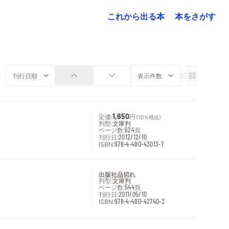
これから出る本
本をさがす
定価:
1,650
円
（10％税込）
判型:
文庫判
ページ数:
624
頁
刊行日:
2012/12/10
ISBN:
978-4-480-43013-7
出版社品切れ
判型:
文庫判
ページ数:
544
頁
刊行日:
2011/05/10
ISBN:
978-4-480-42740-3