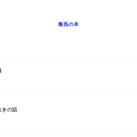
魯迅
の本
髄
おきの話