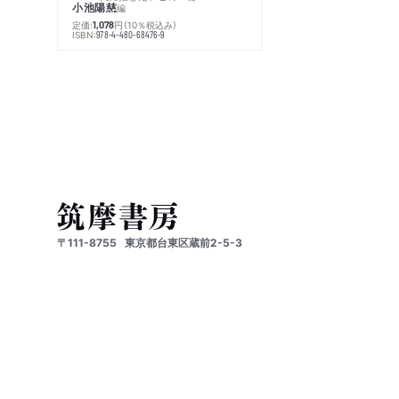
小池陽慈
編
定価:
円
（10％税込み）
1,078
ISBN:
978-4-480-68476-9
〒111-8755
東京都台東区蔵前2-5-3