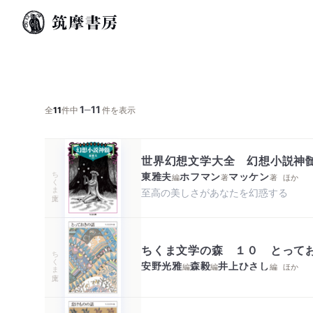
1
11
─
全
11
件中
件を表示
世界幻想文学大全 幻想小説神
ちくま文庫
東雅夫
ホフマン
マッケン
編
著
著
ほか
至高の美しさがあなたを幻惑する
ちくま文学の森 １０ とって
ちくま文庫
安野光雅
森毅
井上ひさし
編
編
編
ほか