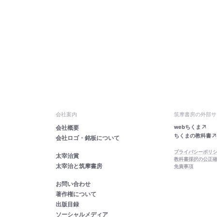
会社案内
筑摩書房の外部サ
webちくま
会社概要
ちくまの教科書
会社ロゴ・銘板について
プライバシーポリ
太宰治賞
教科書採択の公正
太宰治と筑摩書房
免責事項
お問い合わせ
著作権について
出版目録
ソーシャルメディア