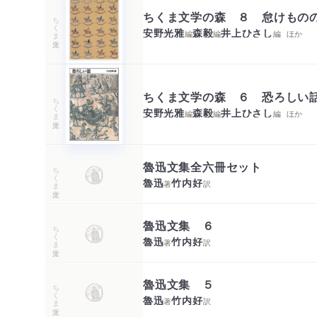
ちくま文学の森 ８ 怠けもの
ちくま文庫
安野光雅
森毅
井上ひさし
編
編
編
ほか
ちくま文学の森 ６ 恐ろしい
ちくま文庫
安野光雅
森毅
井上ひさし
編
編
編
ほか
魯迅文集全六冊セット
ちくま文庫
魯迅
竹内好
著
訳
魯迅文集 ６
ちくま文庫
魯迅
竹内好
著
訳
魯迅文集 ５
ちくま文庫
魯迅
竹内好
著
訳