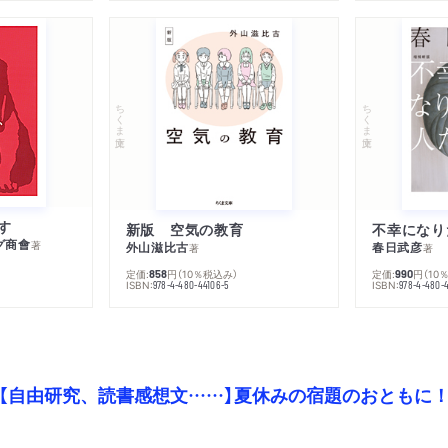
ちくま文庫
ちくま文庫
す
新版 空気の教育
グ商會
著
外山滋比古
春日武彦
著
著
定価:
円
（10％税込み）
定価:
円
（10
858
990
ISBN:
ISBN:
978-4-480-44106-5
978-4-480-
【自由研究、読書感想文……】夏休みの宿題のおともに