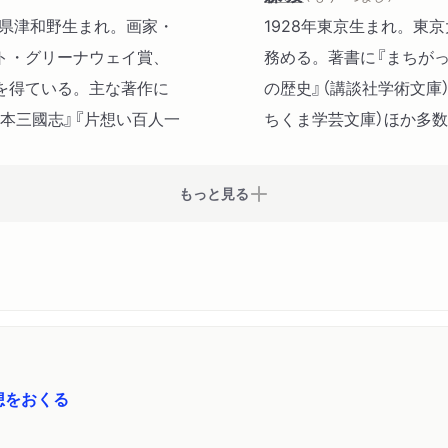
井月（石川淳）
根県津和野生まれ。画家・
1928年東京生まれ。東
よじょう（山本周五郎）
ト・グリーナウェイ賞、
務める。著書に『まちがっ
懶惰の歌留多（太宰治）
を得ている。主な著作に
の歴史』（講談社学術文庫
ぐうたら戦記（坂口安吾）
繪本三國志』『片想い百人一
ちくま学芸文庫）ほか多数
大凶の籤（武田麟太郎）
坐っている（富士正晴）
もっと見る
屋根裏の法学士（宇野浩二）
老妓抄（岡本かの子）
想をおくる