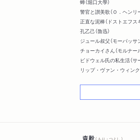
蝉（堀口大學）
警官と讃美歌（Ｏ．ヘンリ
正直な泥棒（ドストエフス
孔乙己（魯迅）
ジュール叔父（モーパッサ
チョーカイさん（モルナー
ビドウェル氏の私生活（サ
リップ・ヴァン・ウィンク
スカブラの話（上野英信）
懶惰の賦（ケッセル）
ものぐさ病（Ｐ．モーラン）
不精の代参（桂米朝）演
貧乏（幸田露伴）
変装狂（金子光晴）
幇間（谷崎潤一郎）
森毅
（ もり・つよし ）