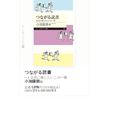
ちくまプリマー新書
つながる読書
─１０代に推したいこの一冊
小池陽慈
編
定価:
円
（10％税込み）
1,078
ISBN:
978-4-480-68476-9