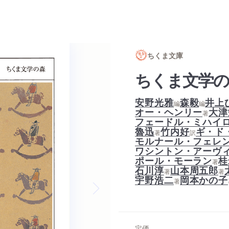
ちくま文庫
ちくま文学の
安野光雅
森毅
井上
編
編
オー・ヘンリー
大津
著
フェードル・ミハイ
魯迅
竹内好
ギ・ド
著
訳
モルナール・フェレ
ワシントン・アーヴ
ポール・モーラン
桂
著
石川淳
山本周五郎
著
著
宇野浩二
岡本かの子
著
Next slide
定価
--