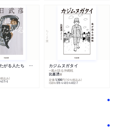
ちくま文庫
不幸になりたがる人たち 増補新版
カジムヌガタイ
─風が語る沖縄戦
比嘉慂
著
％税込み）
定価:
円
（10％税込み）
1,100
44071-6
ISBN:
978-4-480-44102-7
！