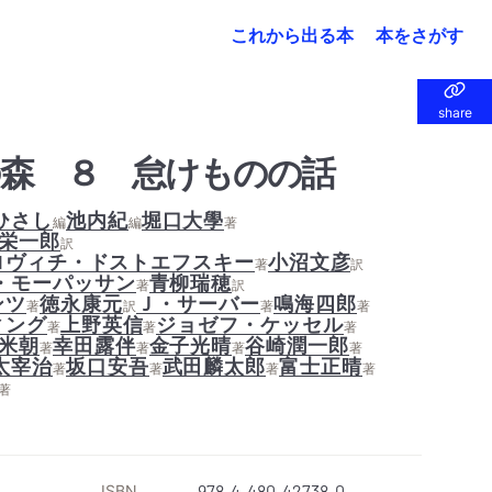
これから出る本
本をさがす
share
share
森 ８ 怠けものの話
ひさし
池内紀
堀口大學
編
編
著
栄一郎
訳
ロヴィチ・ドストエフスキー
小沼文彦
著
訳
・モーパッサン
青柳瑞穂
著
訳
ンツ
徳永康元
Ｊ・サーバー
鳴海四郎
著
訳
著
著
ィング
上野英信
ジョゼフ・ケッセル
著
著
著
米朝
幸田露伴
金子光晴
谷崎潤一郎
著
著
著
著
太宰治
坂口安吾
武田麟太郎
富士正晴
著
著
著
著
著
ISBN
978-4-480-42738-0