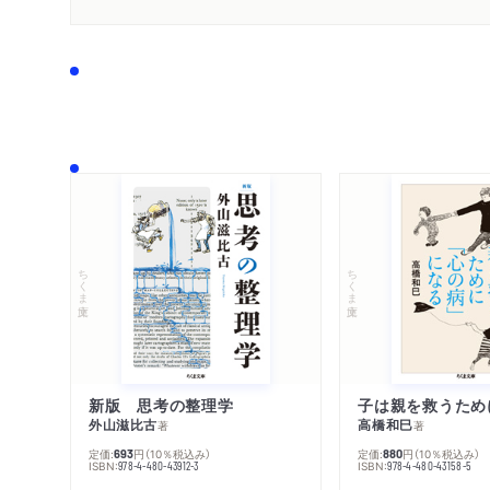
ちくま文庫
ちくま文庫
新版 思考の整理学
外山滋比古
高橋和巳
著
著
定価:
円
（10％税込み）
定価:
円
（10％税込み）
693
880
ISBN:
ISBN:
978-4-480-43912-3
978-4-480-43158-5