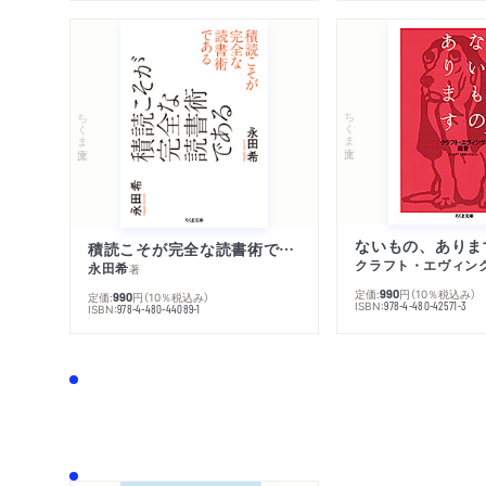
ちくま文庫
ちくま文庫
ないもの、ありま
積読こそが完全な読書術である
クラフト・エヴィン
永田希
著
定価:
円
（10％税込み）
990
定価:
円
（10％税込み）
990
ISBN:
978-4-480-42571-3
ISBN:
978-4-480-44089-1