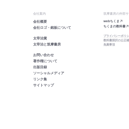
会社案内
筑摩書房の外部サ
webちくま
会社概要
ちくまの教科書
会社ロゴ・銘板について
プライバシーポリ
太宰治賞
教科書採択の公正
太宰治と筑摩書房
免責事項
お問い合わせ
著作権について
出版目録
ソーシャルメディア
リンク集
サイトマップ