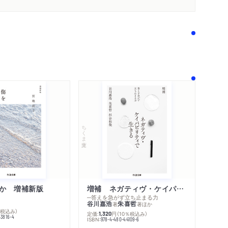
内容紹介・目次
著作者プロフィール
感想をおくる
ちくま文庫
か 増補新版
増補 ネガティヴ・ケイパビリティで生きる
─答えを急がず立ち止まる力
谷川嘉浩
朱喜哲
著
著
ほか
％税込み）
定価:
円
（10％税込み）
1,320
43816-4
ISBN:
978-4-480-44109-6