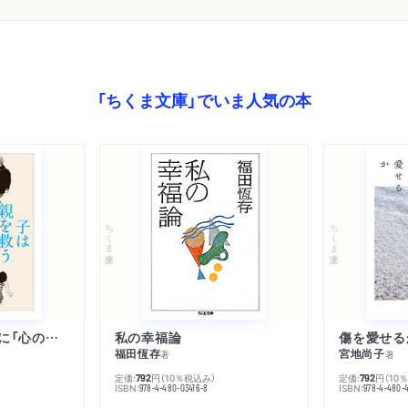
「ちくま文庫」でいま人気の本
ちくま文庫
ちくま文庫
子は親を救うために「心の病」になる
私の幸福論
傷を愛せる
福田恆存
宮地尚子
著
著
定価:
円
（10％税込み）
定価:
円
（10
792
792
ISBN:
ISBN:
978-4-480-03416-8
978-4-480-