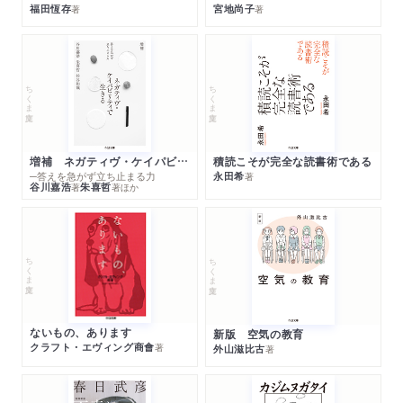
福田恆存
宮地尚子
著
著
ちくま文庫
ちくま文庫
増補 ネガティヴ・ケイパビリティで生きる
積読こそが完全な読書術である
─答えを急がず立ち止まる力
永田希
著
谷川嘉浩
朱喜哲
著
著
ほか
ちくま文庫
ちくま文庫
ないもの、あります
新版 空気の教育
クラフト・エヴィング商會
著
外山滋比古
著