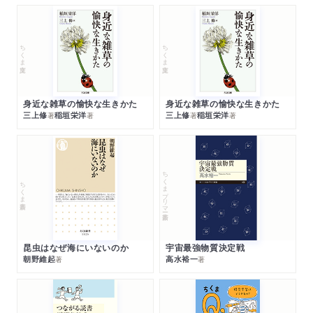
ちくま文庫
ちくま文庫
身近な雑草の愉快な生きかた
身近な雑草の愉快な生きかた
三上修
稲垣栄洋
三上修
稲垣栄洋
著
著
著
著
ちくまプリマー新書
ちくま新書
昆虫はなぜ海にいないのか
宇宙最強物質決定戦
朝野維起
高水裕一
著
著