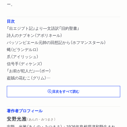
ー。
目次
「出エジプト記」より―文語訳「旧約聖書」
詩人のナプキン（アポリネール）
バッソンピエール元帥の回想記から（ホフマンスタール）
蝿（ピランデルロ）
爪（アイリッシュ）
信号手（ディケンズ）
「お前が犯人だ」―（ポー）
盗賊の花むこ（グリム）
ロカルノの女乞食（クライスト）
目次をすべて読む
緑の物怪―（ネルヴァル）
竃の中の顔（田中貢太郎）
剣を鍛える話（魯迅）
著作者プロフィール
断頭台の秘密（ヴィリエ・ド・リラダン）
安野光雅
（ あんの・みつまさ ）
剃刀（志賀直哉）
安野 光雅（あんの・みつまさ）：1926年島根県津和野生まれ。