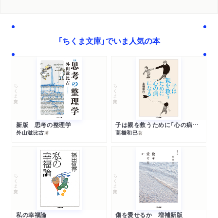
「ちくま文庫」でいま人気の本
ちくま文庫
ちくま文庫
新版 思考の整理学
子は親を救うために「心の病」になる
外山滋比古
高橋和巳
著
著
ちくま文庫
ちくま文庫
私の幸福論
傷を愛せるか 増補新版