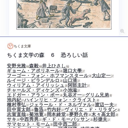
ちくま文庫
ちくま文学の森 ６ 恐ろしい話
安野光雅
森毅
井上ひさし
編
編
編
ギョーム・アポリネール
堀口大學
著
訳
フーゴー・フォン・ホフマンスタール
大山定一
著
訳
ルイージ・ピランデルロ
山口清
著
訳
ウィリアム・アイリッシュ
阿部主計
著
訳
チャールズ・ディケンズ
小池滋
著
訳
エドガー・アラン・ポー
丸谷才一
グリム兄弟
著
訳
著
池内紀
ハインリヒ・フォン・クライスト
訳
著
種村季弘
ジェラール・ド・ネルヴァル
渡辺一夫
訳
著
訳
田中貢太郎
魯迅
竹内好
ヴィリエ・ド・リラダン
著
著
訳
著
志賀直哉
菊池寛
岡本綺堂
夢野久作
木々高太郎
著
著
著
著
著
サキ
中西秀男
ギ・ド・モーパッサン
杉捷夫
著
訳
著
訳
サマセット・モーム
田中西二郎
著
訳