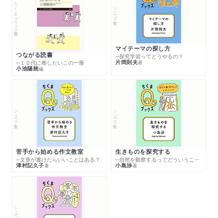
ちくまプリマー新書
シリーズ・全集
マイテーマの探し方
つながる読書
─探究学習ってどうやるの？
片岡則夫
著
─１０代に推したいこの一冊
小池陽慈
編
シリーズ・全集
シリーズ・全集
苦手から始める作文教室
生きものを探究する
─文章が書けたらいいことはある？
─自然を観察するってどういうこと？
津村記久子
小島渉
著
著
シリーズ・全集