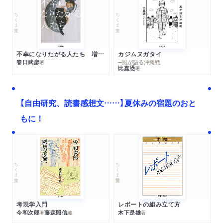
ちくま文庫
ちくま文庫
不幸になりたがる人たち 増補新版
カジムヌガタイ
春日武彦
─風が語る沖縄戦
著
比嘉慂
著
【自由研究、読書感想文……】夏休みの宿題のおと
もに！
ちくま文庫
ちくま学芸文庫
考現学入門
レポートの組み立て方
今和次郎
藤森照信
木下是雄
著
編
著