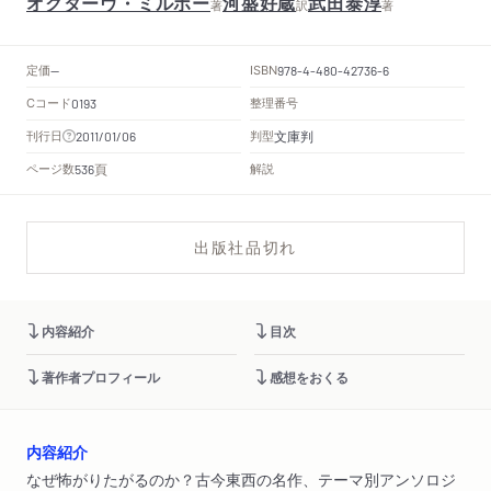
オクターヴ・ミルボー
河盛好蔵
武田泰淳
著
訳
著
定価
ISBN
--
978-4-480-42736-6
Cコード
整理番号
0193
文庫判
刊行日
判型
2011/01/06
頁
ページ数
解説
536
出版社品切れ
内容紹介
目次
著作者プロフィール
感想をおくる
内容紹介
なぜ怖がりたがるのか？古今東西の名作、テーマ別アンソロジ