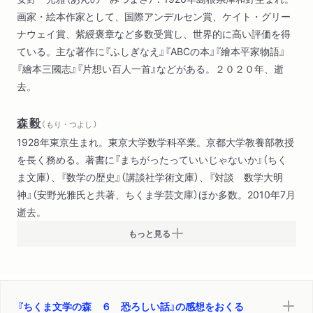
三浦右衛門の最後（菊池寛）
画家・絵本作家として、国際アンデルセン賞、ケイト・グリー
利根の渡（岡本綺堂）
ナウェイ賞、紫綬褒章など多数受賞し、世界的に高い評価を得
死後の恋（夢野久作）
ている。主な著作に『ふしぎなえ』『ABCの本』『繪本平家物語』
網膜脈視症（木々高太郎）
『繪本三國志』『片想い百人一首』などがある。２０２０年、逝
罪のあがない（サキ）
去。
ひも（モーパッサン）
マウントドレイゴ卿の死（モーム）
森毅
ごくつぶし（ミルボー）
（ もり・つよし ）
貧家の子女がその両親ならびに祖国にとっての重荷となること
1928年東京生まれ。東京大学数学科卒業。京都大学教養部教授
を防止し、かつ社会に対して有用ならしめんとする方法につい
を長く務める。著書に『まちがったっていいじゃないか』（ちく
ての私案（スウィフト）
ま文庫）、『数学の歴史』（講談社学術文庫）、『対談 数学大明
ひかりごけ（武田泰淳）
神』（安野光雅氏と共著、ちくま学芸文庫）ほか多数。2010年7月
なぜ怖がりたがるのか？（池内紀）
逝去。
もっと見る
『ちくま文学の森 ６ 恐ろしい話』の感想をおくる