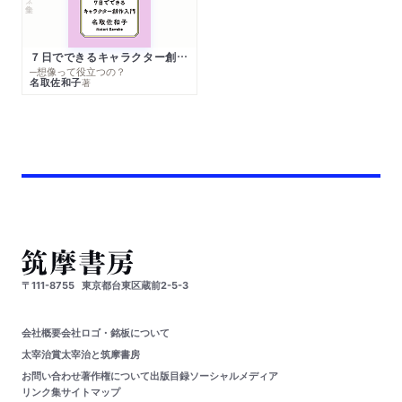
７日でできるキャラクター創作入門
─想像って役立つの？
名取佐和子
著
〒111-8755
東京都台東区蔵前2-5-3
会社概要
会社ロゴ・銘板について
太宰治賞
太宰治と筑摩書房
お問い合わせ
著作権について
出版目録
ソーシャルメディア
リンク集
サイトマップ