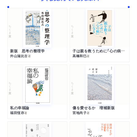
ちくま文庫
ちくま文庫
新版 思考の整理学
子は親を救うために「心の病」になる
外山滋比古
高橋和巳
著
著
ちくま文庫
ちくま文庫
私の幸福論
傷を愛せるか 増補新版
福田恆存
宮地尚子
著
著