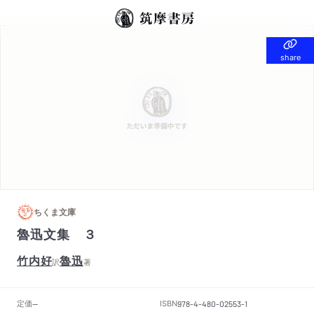
share
share
ちくま文庫
魯迅文集 ３
竹内好
魯迅
訳
著
定価
ISBN
--
978-4-480-02553-1