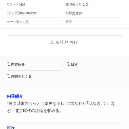
Cコード
整理番号
ろ
0197
-2-3
文庫判
刊行日
判型
1991/05/28
頁
ページ数
解説
480
出版社品切れ
内容紹介
目次
感想をおくる
内容紹介
“民国以来のもっとも暗黒なる日”に書かれた「花なきバラ」な
ど、北京時代の評論を収める。
目次