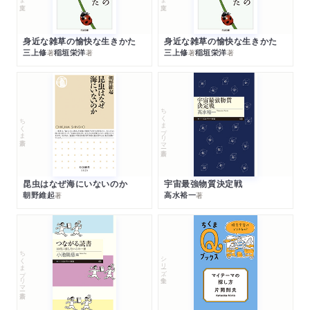
身近な雑草の愉快な生きかた
身近な雑草の愉快な生きかた
三上修
稲垣栄洋
三上修
稲垣栄洋
著
著
著
著
ちくまプリマー新書
ちくま新書
昆虫はなぜ海にいないのか
宇宙最強物質決定戦
朝野維起
高水裕一
著
著
ちくまプリマー新書
シリーズ・全集