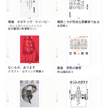
ちくま文庫
ちくま文庫
増補 ネガティヴ・ケイパビリティで生きる
積読こそが完全な読書術である
─答えを急がず立ち止まる力
永田希
著
谷川嘉浩
朱喜哲
著
著
ほか
ちくま文庫
ちくま文庫
ないもの、あります
新版 空気の教育
クラフト・エヴィング商會
著
外山滋比古
著
ちくま文庫
ちくま文庫