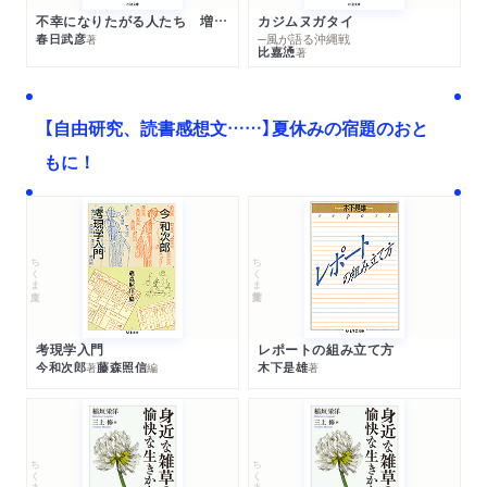
不幸になりたがる人たち 増補新版
カジムヌガタイ
春日武彦
─風が語る沖縄戦
著
比嘉慂
著
【自由研究、読書感想文……】夏休みの宿題のおと
もに！
ちくま文庫
ちくま学芸文庫
考現学入門
レポートの組み立て方
今和次郎
藤森照信
木下是雄
著
編
著
ちくま文庫
ちくま文庫