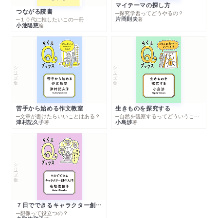
マイテーマの探し方
つながる読書
─探究学習ってどうやるの？
片岡則夫
著
─１０代に推したいこの一冊
小池陽慈
編
シリーズ・全集
シリーズ・全集
苦手から始める作文教室
生きものを探究する
─文章が書けたらいいことはある？
─自然を観察するってどういうこと？
津村記久子
小島渉
著
著
シリーズ・全集
７日でできるキャラクター創作入門
─想像って役立つの？