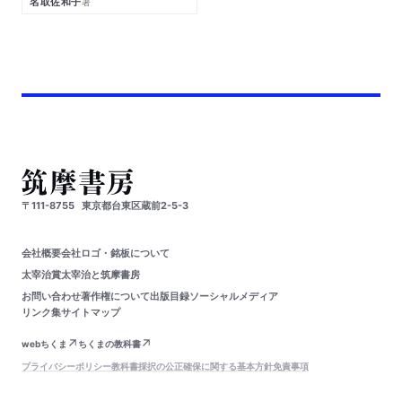
名取佐和子
著
〒111-8755
東京都台東区蔵前2-5-3
会社概要
会社ロゴ・銘板について
太宰治賞
太宰治と筑摩書房
お問い合わせ
著作権について
出版目録
ソーシャルメディア
リンク集
サイトマップ
webちくま
ちくまの教科書
プライバシーポリシー
教科書採択の公正確保に関する基本方針
免責事項