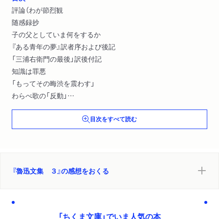
評論（わが節烈観
随感録抄
子の父としていま何をするか
『ある青年の夢』訳者序および後記
「三浦右衛門の最後」訳後付記
知識は罪悪
「もってその晦渋を震わす」
わらべ歌の「反動」
批評家への希望
目次をすべて読む
ノラは家出してからどうなったか ほか）
『魯迅文集 ３』の感想をおくる
「ちくま文庫」でいま人気の本