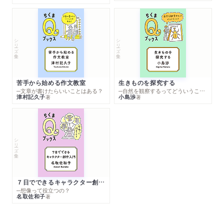
シリーズ・全集
シリーズ・全集
苦手から始める作文教室
生きものを探究する
─文章が書けたらいいことはある？
─自然を観察するってどういうこと？
津村記久子
小島渉
著
著
シリーズ・全集
７日でできるキャラクター創作入門
─想像って役立つの？
名取佐和子
著