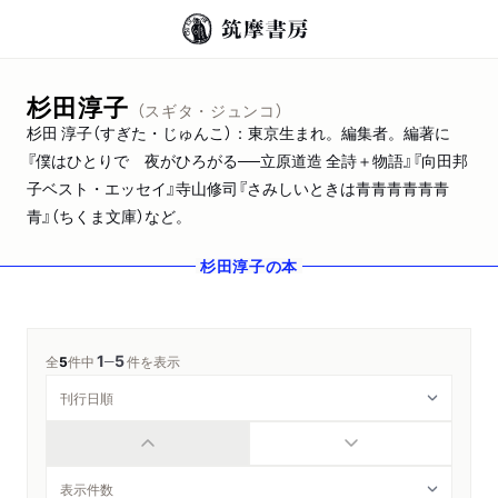
杉田淳子
（スギタ・ジュンコ）
杉田 淳子（すぎた・じゅんこ）：東京生まれ。編集者。編著に
『僕はひとりで 夜がひろがる──立原道造 全詩＋物語』『向田邦
子ベスト・エッセイ』寺山修司『さみしいときは青青青青青青
青』（ちくま文庫）など。
杉田淳子
の本
1
5
─
全
5
件中
件を表示