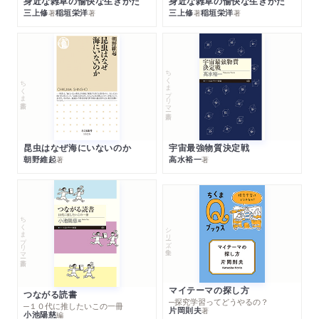
身近な雑草の愉快な生きかた
身近な雑草の愉快な生きかた
三上修
稲垣栄洋
三上修
稲垣栄洋
著
著
著
著
ちくまプリマー新書
ちくま新書
昆虫はなぜ海にいないのか
宇宙最強物質決定戦
朝野維起
高水裕一
著
著
ちくまプリマー新書
シリーズ・全集
マイテーマの探し方
つながる読書
─探究学習ってどうやるの？
─１０代に推したいこの一冊
片岡則夫
著
小池陽慈
編