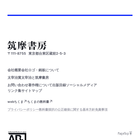
〒111-8755
東京都台東区蔵前2-5-3
会社概要
会社ロゴ・銘板について
太宰治賞
太宰治と筑摩書房
お問い合わせ
著作権について
出版目録
ソーシャルメディア
リンク集
サイトマップ
webちくま
ちくまの教科書
プライバシーポリシー
教科書採択の公正確保に関する基本方針
免責事項
PageTop