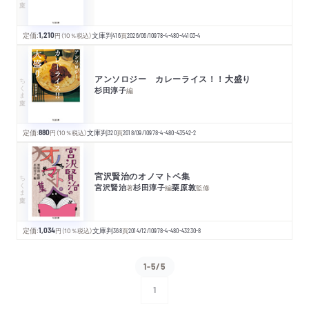
定価:
1,210
円
（10％税込）
文庫判
416
頁
2026/06/10
978-4-480-44103-4
アンソロジー カレーライス！！大盛り
ちくま文庫
杉田淳子
編
定価:
880
円
（10％税込）
文庫判
320
頁
2018/09/10
978-4-480-43542-2
宮沢賢治のオノマトペ集
ちくま文庫
宮沢賢治
杉田淳子
栗原敦
著
編
監修
定価:
1,034
円
（10％税込）
文庫判
368
頁
2014/12/10
978-4-480-43230-8
1-5/5
1
次へ