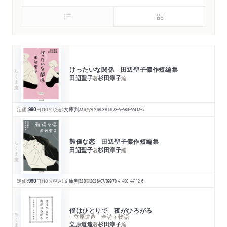
けったいな関係 田辺聖子傑作短編集
ちくま文庫
田辺聖子
杉田淳子
著
編
定価:
990
円
（10％税込）
文庫判
336
頁
2026/08/05
978-4-480-44113-3
難儀な恋 田辺聖子傑作短編集
ちくま文庫
田辺聖子
杉田淳子
著
編
定価:
990
円
（10％税込）
文庫判
320
頁
2026/07/09
978-4-480-44112-6
僕はひとりで 夜がひろがる
ちくま文庫
─立原道造 全詩＋物語
立原道造
杉田淳子
著
編