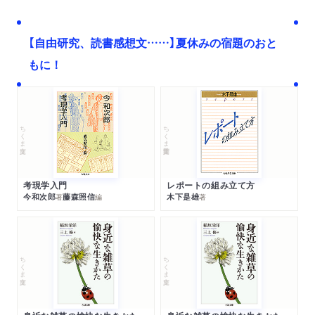
【自由研究、読書感想文……】夏休みの宿題のおと
もに！
ちくま文庫
ちくま学芸文庫
考現学入門
レポートの組み立て方
今和次郎
藤森照信
木下是雄
著
編
著
ちくま文庫
ちくま文庫