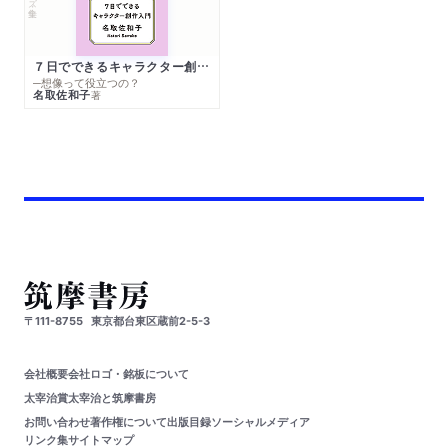
７日でできるキャラクター創作入門
─想像って役立つの？
名取佐和子
著
〒111-8755
東京都台東区蔵前2-5-3
会社概要
会社ロゴ・銘板について
太宰治賞
太宰治と筑摩書房
お問い合わせ
著作権について
出版目録
ソーシャルメディア
リンク集
サイトマップ