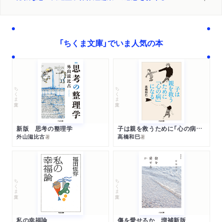
「ちくま文庫」でいま人気の本
ちくま文庫
ちくま文庫
新版 思考の整理学
子は親を救うために「心の病」になる
外山滋比古
高橋和巳
著
著
ちくま文庫
ちくま文庫
私の幸福論
傷を愛せるか 増補新版