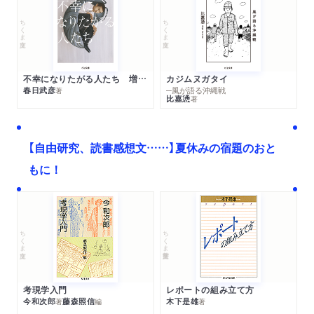
ちくま文庫
ちくま文庫
不幸になりたがる人たち 増補新版
カジムヌガタイ
春日武彦
─風が語る沖縄戦
著
比嘉慂
著
【自由研究、読書感想文……】夏休みの宿題のおと
もに！
ちくま文庫
ちくま学芸文庫
考現学入門
レポートの組み立て方
今和次郎
藤森照信
木下是雄
著
編
著