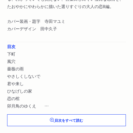
たおやかにやわらかに描いた選りすぐりの大人の恋8編。
カバー装画・題字 寺田マユミ
カバーデザイン 田中久子
目次
下町
風穴
薔薇の雨
やさしくしないで
君や来し
ひなげしの家
恋の棺
卯月鳥のゆくえ
解説 はるな檸檬
目次をすべて読む