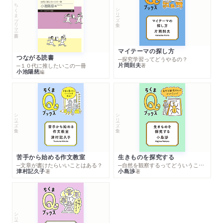
ちくまプリマー新書
シリーズ・全集
マイテーマの探し方
つながる読書
─探究学習ってどうやるの？
片岡則夫
著
─１０代に推したいこの一冊
小池陽慈
編
シリーズ・全集
シリーズ・全集
苦手から始める作文教室
生きものを探究する
─文章が書けたらいいことはある？
─自然を観察するってどういうこと？
津村記久子
小島渉
著
著
シリーズ・全集