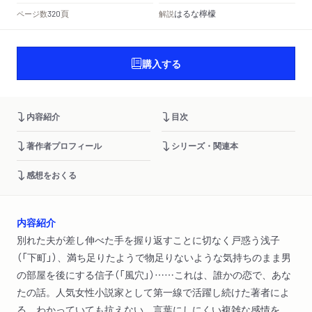
頁
はるな檸檬
ページ数
解説
320
購入する
内容紹介
目次
著作者プロフィール
シリーズ・関連本
感想をおくる
内容紹介
別れた夫が差し伸べた手を握り返すことに切なく戸惑う浅子
（「下町」）、満ち足りたようで物足りないような気持ちのまま男
の部屋を後にする信子（「風穴」）……これは、誰かの恋で、あな
たの話。人気女性小説家として第一線で活躍し続けた著者によ
る、わかっていても抗えない、言葉にしにくい複雑な感情を、