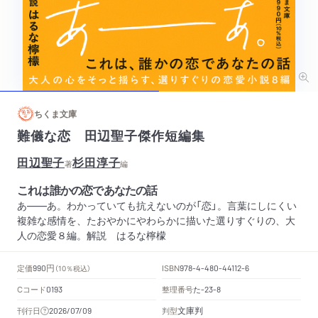
ちくま文庫
難儀な恋 田辺聖子傑作短編集
田辺聖子
杉田淳子
著
編
これは誰かの恋であなたの話
あ――あ。わかっていても抗えないのが「恋」。言葉にしにくい
複雑な感情を、たおやかにやわらかに描いた選りすぐりの、大
人の恋愛８編。解説 はるな檸檬
円
定価
ISBN
990
（10％税込）
978-4-480-44112-6
Cコード
整理番号
た
0193
-23-8
文庫判
刊行日
判型
2026/07/09