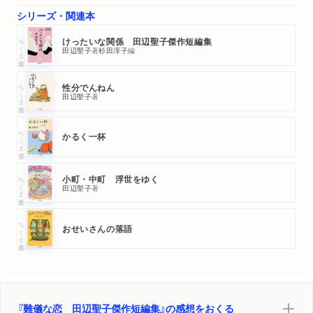
シリーズ・関連本
ちくま文庫
けったいな関係 田辺聖子傑作短編集
田辺聖子
著
杉田淳子
編
ちくま文庫
性分でんねん
田辺聖子
著
ちくま文庫
かるく一杯
ちくま文庫
小町・中町 浮世をゆく
田辺聖子
著
ちくま文庫
おせいさんの落語
『難儀な恋 田辺聖子傑作短編集』の感想をおくる