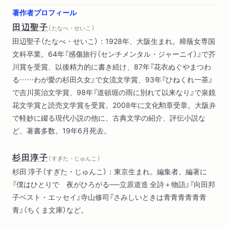
著作者プロフィール
田辺聖子
（ たなべ・せいこ ）
田辺聖子（たなべ・せいこ）：1928年、大阪生まれ。樟蔭女専国
文科卒業。64年『感傷旅行（センチメンタル・ジャーニイ）』で芥
川賞を受賞、以後精力的に書き続け、87年『花衣ぬぐやまつわ
る……わが愛の杉田久女』で女流文学賞、93年『ひねくれ一茶』
で吉川英治文学賞、98年『道頓堀の雨に別れて以来なり』で泉鏡
花文学賞と読売文学賞を受賞。2008年に文化勲章受章。大阪弁
で軽妙に綴る現代小説の他に、古典文学の紹介、評伝小説な
ど、著書多数。19年6月死去。
杉田淳子
（ すぎた・じゅんこ ）
杉田 淳子（すぎた・じゅんこ）：東京生まれ。編集者。編著に
『僕はひとりで 夜がひろがる──立原道造 全詩＋物語』『向田邦
子ベスト・エッセイ』寺山修司『さみしいときは青青青青青青
青』（ちくま文庫）など。