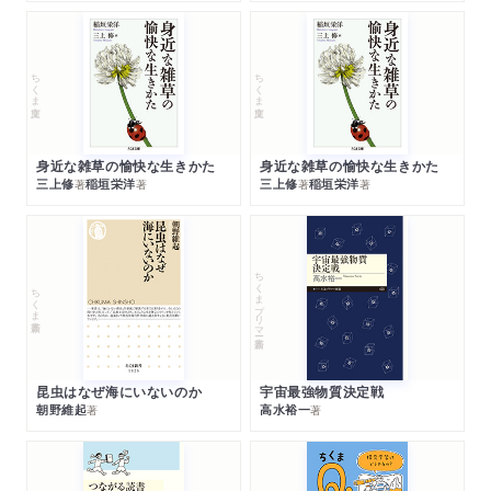
ちくま文庫
ちくま文庫
身近な雑草の愉快な生きかた
身近な雑草の愉快な生きかた
三上修
稲垣栄洋
三上修
稲垣栄洋
著
著
著
著
ちくまプリマー新書
ちくま新書
昆虫はなぜ海にいないのか
宇宙最強物質決定戦
朝野維起
高水裕一
著
著