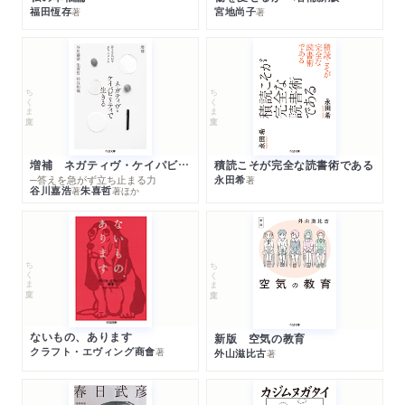
福田恆存
宮地尚子
著
著
ちくま文庫
ちくま文庫
増補 ネガティヴ・ケイパビリティで生きる
積読こそが完全な読書術である
─答えを急がず立ち止まる力
永田希
著
谷川嘉浩
朱喜哲
著
著
ほか
ちくま文庫
ちくま文庫
ないもの、あります
新版 空気の教育
クラフト・エヴィング商會
著
外山滋比古
著