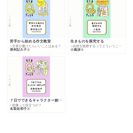
シリーズ・全集
シリーズ・全集
苦手から始める作文教室
生きものを探究する
─文章が書けたらいいことはある？
─自然を観察するってどういうこと？
津村記久子
小島渉
著
著
シリーズ・全集
７日でできるキャラクター創作入門
─想像って役立つの？
名取佐和子
著