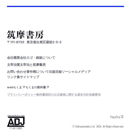
〒111-8755
東京都台東区蔵前2-5-3
会社概要
会社ロゴ・銘板について
太宰治賞
太宰治と筑摩書房
お問い合わせ
著作権について
出版目録
ソーシャルメディア
リンク集
サイトマップ
webちくま
ちくまの教科書
プライバシーポリシー
教科書採択の公正確保に関する基本方針
免責事項
PageTop
© Chikumashobo Ltd.
2024
All Rights Reserved.