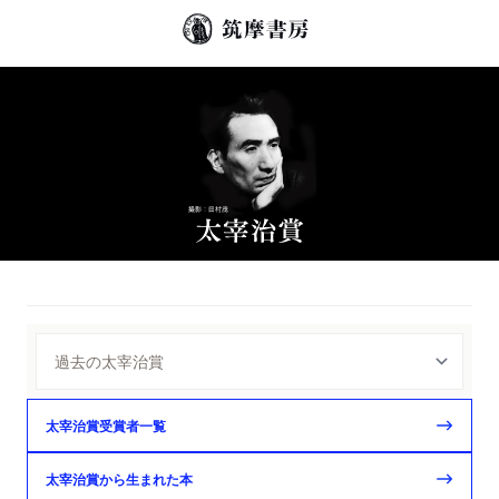
太宰治賞受賞者一覧
太宰治賞から生まれた本