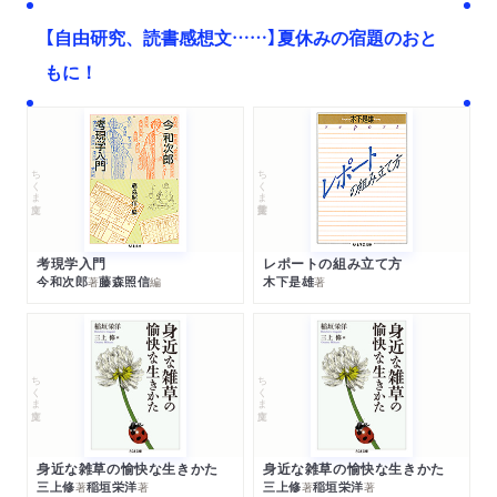
【自由研究、読書感想文……】夏休みの宿題のおと
もに！
ちくま文庫
ちくま学芸文庫
考現学入門
レポートの組み立て方
今和次郎
藤森照信
木下是雄
著
編
著
ちくま文庫
ちくま文庫
身近な雑草の愉快な生きかた
身近な雑草の愉快な生きかた
三上修
稲垣栄洋
三上修
稲垣栄洋
著
著
著
著