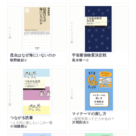
ちくまプリマー新書
ちくま新書
昆虫はなぜ海にいないのか
宇宙最強物質決定戦
朝野維起
高水裕一
著
著
ちくまプリマー新書
シリーズ・全集
マイテーマの探し方
つながる読書
─探究学習ってどうやるの？
片岡則夫
著
─１０代に推したいこの一冊
小池陽慈
編