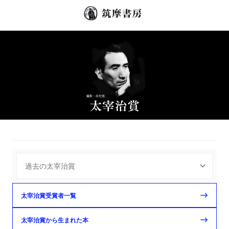
太宰治賞受賞者一覧
太宰治賞から生まれた本