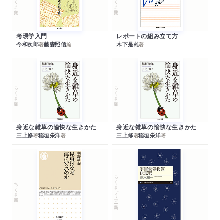
考現学入門
レポートの組み立て方
今和次郎
藤森照信
木下是雄
著
編
著
ちくま文庫
ちくま文庫
身近な雑草の愉快な生きかた
身近な雑草の愉快な生きかた
三上修
稲垣栄洋
三上修
稲垣栄洋
著
著
著
著
ちくまプリマー新書
ちくま新書