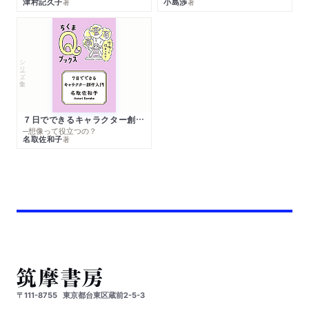
津村記久子
小島渉
著
著
シリーズ・全集
７日でできるキャラクター創作入門
─想像って役立つの？
名取佐和子
著
〒111-8755
東京都台東区蔵前2-5-3