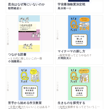
昆虫はなぜ海にいないのか
宇宙最強物質決定戦
朝野維起
高水裕一
著
著
ちくまプリマー新書
シリーズ・全集
マイテーマの探し方
つながる読書
─探究学習ってどうやるの？
片岡則夫
著
─１０代に推したいこの一冊
小池陽慈
編
シリーズ・全集
シリーズ・全集
苦手から始める作文教室
生きものを探究する
─文章が書けたらいいことはある？
─自然を観察するってどういうこと？