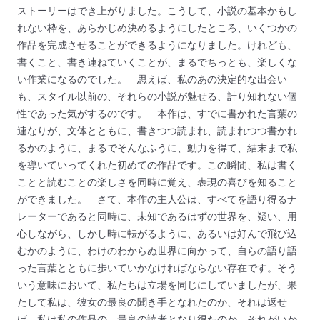
ストーリーはでき上がりました。こうして、小説の基本かもし
れない枠を、あらかじめ決めるようにしたところ、いくつかの
作品を完成させることができるようになりました。けれども、
書くこと、書き連ねていくことが、まるでちっとも、楽しくな
い作業になるのでした。
思えば、私のあの決定的な出会い
も、スタイル以前の、それらの小説が魅せる、計り知れない個
性であった気がするのです。
本作は、すでに書かれた言葉の
連なりが、文体とともに、書きつつ読まれ、読まれつつ書かれ
るかのように、まるでそんなふうに、動力を得て、結末まで私
を導いていってくれた初めての作品です。この瞬間、私は書く
ことと読むことの楽しさを同時に覚え、表現の喜びを知ること
ができました。
さて、本作の主人公は、すべてを語り得るナ
レーターであると同時に、未知であるはずの世界を、疑い、用
心しながら、しかし時に転がるように、あるいは好んで飛び込
むかのように、わけのわからぬ世界に向かって、自らの語り語
った言葉とともに歩いていかなければならない存在です。そう
いう意味において、私たちは立場を同じにしていましたが、果
たして私は、彼女の最良の聞き手となれたのか、それは返せ
ば、私は私の作品の、最良の読者となり得たのか、それがいか