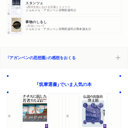
スタンツェ
ちくま学芸文庫
─西洋文化における言葉とイメージ
ジョルジョ・アガンベン
著
岡田温司
訳
事物のしるし
ちくま学芸文庫
─方法について
ジョルジョ・アガンベン
著
岡田温司
訳
岡本源太
訳
『アガンベンの思想圏』の感想をおくる
「筑摩選書」でいま人気の本