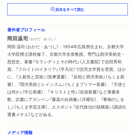
「～でないもののように（ホース・メ）」とメシア（的なもの）
目次をすべて読む
動物と人間
Ⅴ ネグリVSアガンベン、あるいはオルター・エゴの応答
著作者プロフィール
マルチチュードと潜勢力
岡田温司
（ おかだ・あつし ）
無為と生きた労働
岡田 温司（おかだ・あつし）：1954年広島県生まれ。京都大学
生政治と生権力
大学院博士課程修了。京都大学名誉教授。専門は西洋美術史・
スピノザをめぐって
思想史。著書『モランディとその時代』（人文書院）で吉田秀和
「貧しさ」をめぐって
賞、『フロイトのイタリア』（平凡社）で読売文学賞を受賞。ほか
に、『人新世と芸術』（筑摩選書）、『反戦と西洋美術』（ちくま新
Ⅵ ドン・キホーテの存在論
書）、『西洋美術とレイシズム』（ちくまプリマー新書）、『天使と
は何か』（中公新書）、『キリストと性』（岩波新書）など著書多
Ⅶ 「アナーキーはデモクラシーよりも興味深い」
数。訳書にアガンベン『書斎の自画像』（月曜社）、『事物のしる
し』（ちくま学芸文庫）、エスポジト『近代政治の脱構築』（講談社
Ⅷ 精神分析について彼が知っている二、三の事柄
選書メチエ）などがある。
メランコリーとフェティシズム――「否認」と「閾」
インファンティアの経験
精神分析との格闘
メディア情報