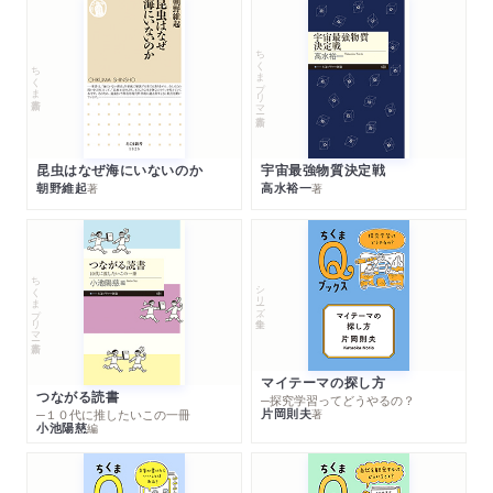
ちくまプリマー新書
ちくま新書
昆虫はなぜ海にいないのか
宇宙最強物質決定戦
朝野維起
高水裕一
著
著
ちくまプリマー新書
シリーズ・全集
マイテーマの探し方
つながる読書
─探究学習ってどうやるの？
片岡則夫
著
─１０代に推したいこの一冊
小池陽慈
編