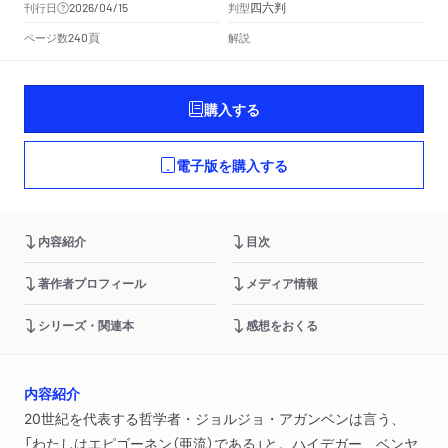
四六判
刊行日
判型
2026/04/15
頁
ページ数
解説
240
購入する
電子版を購入する
内容紹介
目次
著作者プロフィール
メディア情報
シリーズ・関連本
感想をおくる
内容紹介
20世紀を代表する哲学者・ジョルジョ・アガンベンは言う、
「わたしはエピゴーネン（亜流）である」と。ハイデガー、ベンヤ