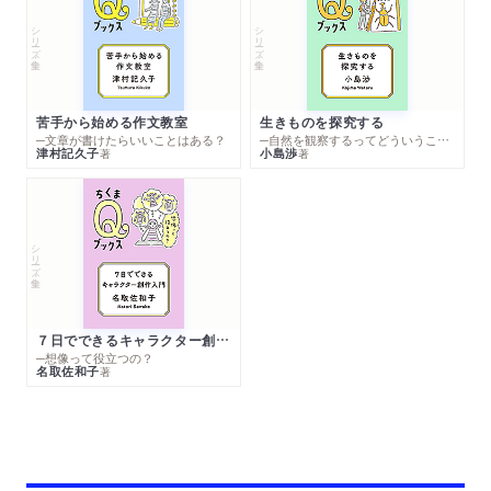
シリーズ・全集
シリーズ・全集
苦手から始める作文教室
生きものを探究する
─文章が書けたらいいことはある？
─自然を観察するってどういうこと？
津村記久子
小島渉
著
著
シリーズ・全集
７日でできるキャラクター創作入門
─想像って役立つの？
名取佐和子
著