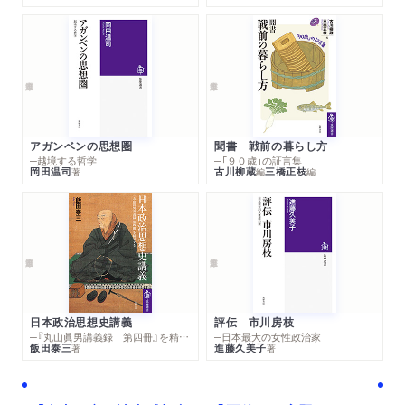
アガンベンの思想圏
聞書 戦前の暮らし方
─越境する哲学
─「９０歳」の証言集
岡田温司
古川柳蔵
三橋正枝
著
編
編
日本政治思想史講義
評伝 市川房枝
─『丸山眞男講義録 第四冊』を精読する
─日本最大の女性政治家
飯田泰三
進藤久美子
著
著