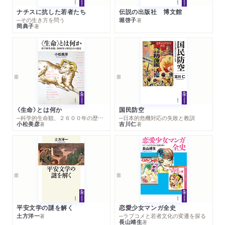
ナチスに抗した若者たち
伝説の出版社 博文館
─その生き方を問う
堀啓子
著
岡典子
著
〈生命〉とは何か
国民防空
─科学的生命観、２６００年の歴史とその超克
─日本的危機対応の失敗と教訓
小松美彦
吉川仁
著
著
平安文学の謎を解く
恋愛少女マンガ全史
土方洋一
─ラブコメと若者文化の変遷を探る
著
長山靖生
著