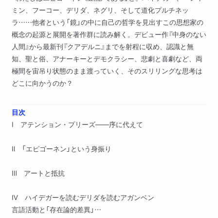
ミン、フーコー、デリダ、ネグリ、そして道化プルチネッ
ラ……他者という「鏡」の中に自己の哲学を見出すこの思想家の
概念の起源と展開を著作群に読み解く。デビュー作『中身のない
人間』から最新刊『クアデルニ』までを射程に収め、認識と無
知、聖と俗、アナーキーとデモクラシー、悲劇と喜劇など、両
極間を宙吊り状態のまま渡っていく、そのスリリングな思考は
どこに向かうのか？
目次
Ⅰ アテンション・プリーズ――序に代えて
Ⅱ 「エピゴーネン」という身振り
Ⅲ アートと抵抗
Ⅳ ハイデガーを読むデリダを読むアガンベン
言語活動と「存在論的差異」