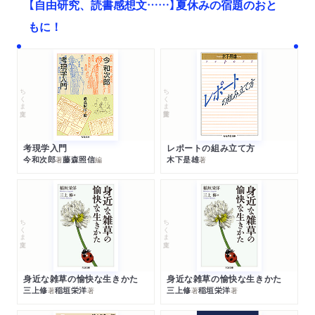
【自由研究、読書感想文……】夏休みの宿題のおと
もに！
ちくま文庫
ちくま学芸文庫
考現学入門
レポートの組み立て方
今和次郎
藤森照信
木下是雄
著
編
著
ちくま文庫
ちくま文庫
身近な雑草の愉快な生きかた
身近な雑草の愉快な生きかた
三上修
稲垣栄洋
三上修
稲垣栄洋
著
著
著
著