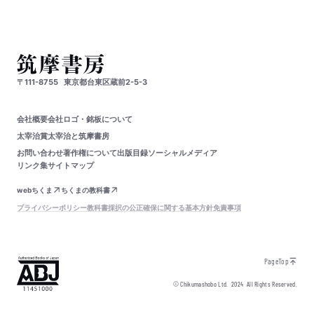
〒111-8755
東京都台東区蔵前2-5-3
会社概要
会社ロゴ・銘板について
太宰治賞
太宰治と筑摩書房
お問い合わせ
著作権について
出版目録
ソーシャルメディア
リンク集
サイトマップ
webちくま
ちくまの教科書
プライバシーポリシー
教科書採択の公正確保に関する基本方針
免責事項
PageTop
© Chikumashobo Ltd.
2024
All Rights Reserved.