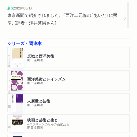
原始語における両価性
新聞
2026/06/13
主権権力と父の法
東京新聞で紹介されました。「西洋二元論の「あいだ」に照
哲学的考古学と「退行」
準」（評者：澤井繁男さん）
Ⅸ 涜聖と異端の神学
異端の告白
シリーズ・関連本
「原罪」への抵抗
ちくま新書
反戦と西洋美術
思考のモデルとしての異端者アヴェロエス
岡田温司
著
修道会と教会
アウグスティヌスとの対決
ちくまプリマー新書
西洋美術とレイシズム
オリゲネスへの共感
岡田温司
著
使徒パウロへの回帰
人新世と芸術
Ⅹ 喜劇に始まり喜劇に終わる――結びに代えて
岡田温司
著
アガンベン・ブックガイド
索引
映画と芸術と生と
─スクリーンのなかの画家たち
岡田温司
著