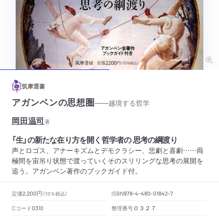
筑摩選書
アガンベンの思想圏
——越境する哲学
岡田温司
著
「生」の新たな在り方を開く哲学者の 思考の綱渡り
声とロゴス、アナーキズムとデモクラシー、悲劇と喜劇……両
極間を宙吊り状態で渡っていくそのスリリングな思考の展開を
追う。アガンベン著作のブックガイド付。
円
定価
ISBN
2,200
（10％税込）
978-4-480-01842-7
Cコード
整理番号
0310
０３２７