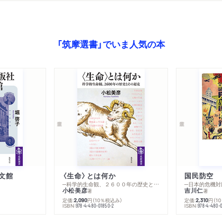
２ コーポレートガバナン
３ 「コーポレートガバナ
論
「筑摩選書」でいま人気の本
第五章 世界金融危機と金
１ バブルと金融危機
２ 米欧の金融危機
３ 世界金融危機の三つの
４ 金融危機のメカニズム
第六章 デフレと経済政策
１ 金融システムと金融政
文館
〈生命〉とは何か
国民防空
─科学的生命観、２６００年の歴史とその超克
─日本的危機対
２ 日本経済「失われた二
小松美彦
吉川仁
著
著
）
定価:
円
（10％税込み）
定価:
円
（1
2,090
2,310
３ 日本の財政問題
ISBN:
ISBN:
978-4-480-01850-2
978-4-480-