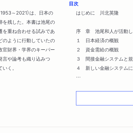
目次
53～2021）は、日本の
はじめに 川北英隆
跡を残した。本書は池尾の
遷を重ね合わせる試みであ
序 章 池尾和人が活動し
どのように行動していたの
１ 日本経済の概観
政官財界・学界のキーパー
２ 資金需給の概観
発言や論考も織り込みつ
３ 間接金融システムと規
ていく。
４ 新しい金融システムに
第一章 池尾和人の足跡
１ 経済学との出会いから
２ 金融システムに関する
３ コーポレートガバナン
４ 分析と啓蒙教育