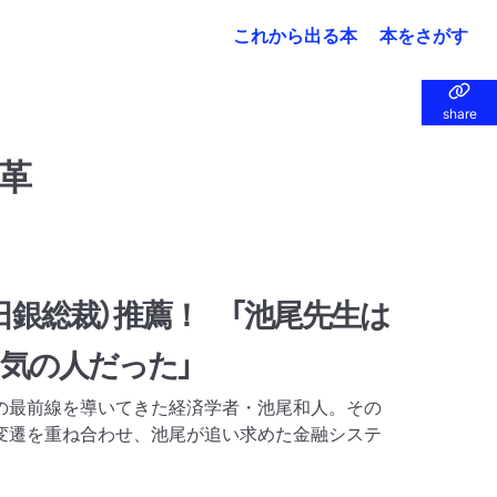
これから出る本
本をさがす
share
share
革
日銀総裁）推薦！ 「池尾先生は
気の人だった」
の最前線を導いてきた経済学者・池尾和人。その
変遷を重ね合わせ、池尾が追い求めた金融システ