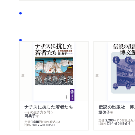
ナチスに抗した若者たち
伝説の出版社 博
─その生き方を問う
堀啓子
著
岡典子
著
定価:
円
（10％税込み
2,200
定価:
円
（10％税込み）
1,980
ISBN:
978-4-480-01845-8
ISBN:
978-4-480-01851-9