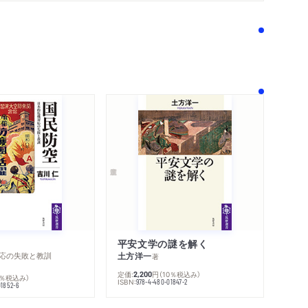
ス強化の政府・政党の動き
ンス・コードの策定に関する有識者会議」での議
融システムの将来像
段階
策
平安文学の謎を解く
応の失敗と教訓
土方洋一
著
内容紹介・目次
〇年」の原因
著作者プロフィール
定価:
円
（10％税込み）
2,200
0％税込み）
ISBN:
978-4-480-01847-2
感想をおくる
01852-6