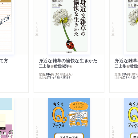
ちくま文庫
ちくま文庫
て方
身近な雑草の愉快な生きかた
身近な雑草
三上修
稲垣栄洋
三上修
稲垣
著
著
著
定価:
円
（10％税込み）
定価:
円
（10
814
814
ISBN:
ISBN:
978-4-480-42819-6
978-4-480-
シリーズ・全集
シリーズ・全集