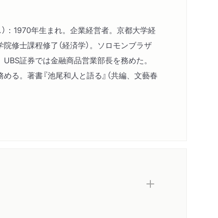
権問題
問題と日本におけるバブルの生成と崩壊
し）：1970年生まれ。企業経営者。京都大学経
蔵氏への金融担当大臣の交代
学院修士課程修了（経済学）。ソロモンブラザ
、UBS証券では金融商品営業部長を務めた。
ム改革
務める。著書『池尾和人と語る』（共編、文藝春
変遷（金融ビッグバン提唱前）
。
が関与した金融関連の審議会
降の提言
とビッグバン
改革」の本質
ナンスの進化とガバナンス・コード
ス概観