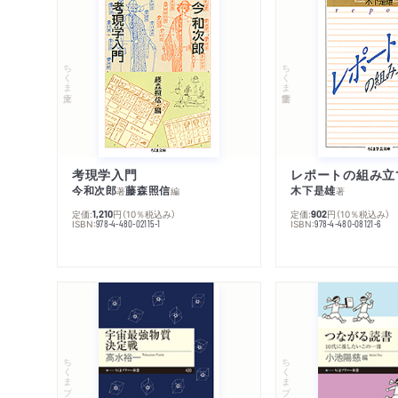
ちくま文庫
ちくま学芸文庫
考現学入門
レポートの組み立
今和次郎
藤森照信
木下是雄
著
編
著
定価:
円
（10％税込み）
定価:
円
（10％税込み）
1,210
902
ISBN:
ISBN:
978-4-480-02115-1
978-4-480-08121-6
ちくまプリマー新書
ちくまプリマー新書