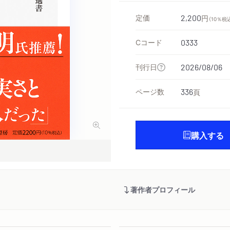
定価
2,200
円
（10％税
Cコード
0333
刊行日
2026/08/06
ページ数
336
頁
購入する
著作者プロフィール