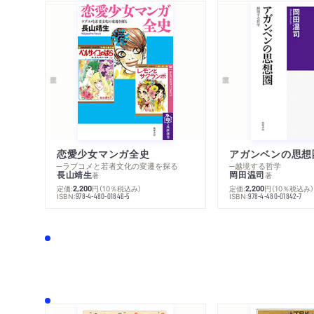
恋愛少女マンガ全史
アガンベンの思想
─ラブコメと若者文化の変遷を探る
─越境する哲学
長山靖生
岡田温司
著
著
定価:
円
（10％税込み）
定価:
円
（10％税込み
2,200
2,200
ISBN:
ISBN:
978-4-480-01846-5
978-4-480-01842-7