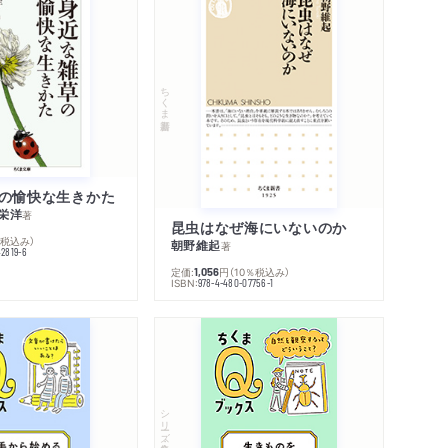
ちくま新書
の愉快な生きかた
栄洋
著
昆虫はなぜ海にいないのか
％税込み）
朝野維起
著
42819-6
定価:
円
（10％税込み）
1,056
ISBN:
978-4-480-07756-1
シリーズ・全集