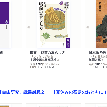
４ 社会保障と人口動態の
５ 最後の論考・長期停滞
参考文献
池尾和人主要研究業績
おわりに 塩入 篤
比較年表
人名索引
圏
聞書 戦前の暮らし方
日本政治思
─「９０歳」の証言集
事項索引
古川柳蔵
三橋正枝
飯田泰三
編
編
著
）
定価:
円
（10％税込み）
定価:
円
（1
2,530
2,310
ISBN:
ISBN:
978-4-480-01835-9
978-4-480-0
【自由研究、読書感想文……】夏休みの宿題のおともに