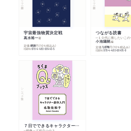
宇宙最強物質決定戦
つながる読書
高水裕一
─１０代に推したいこの
著
小池陽慈
編
定価:
円
（10％税込み）
858
定価:
円
（10％税込み）
1,078
ISBN:
978-4-480-68445-5
ISBN:
978-4-480-68476-9
シリーズ・全集
７日でできるキャラクター創作入門
─想像って役立つの？