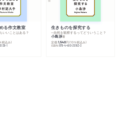
める作文教室
生きものを探究する
らいいことはある？
─自然を観察するってどういうこと？
小島渉
著
0％税込み）
定価:
円
（10％税込み）
1,540
ISBN:
5138-1
978-4-480-25163-3