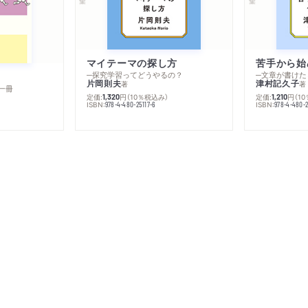
マイテーマの探し方
苦手から始
─探究学習ってどうやるの？
─文章が書けた
片岡則夫
津村記久子
著
著
一冊
定価:
円
（10％税込み）
定価:
円
（1
1,320
1,210
ISBN:
ISBN:
978-4-480-25117-6
978-4-480-2