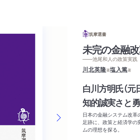
筑摩選書
未完の金融改
——池尾和人の政策実践
川北英隆
塩入篤
著
著
白川方明氏（元
知的誠実さと勇
日本の金融システム改革
足跡に、政策と経済学の
Next slide
ムの理想を探る。