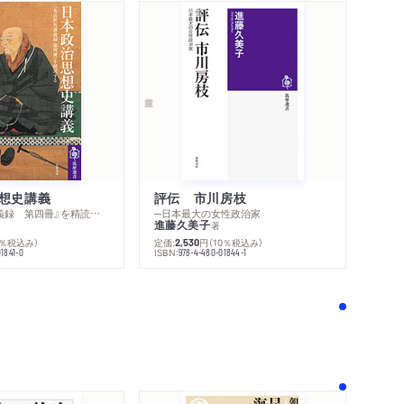
変化、日本の未来
論
想史講義
評伝 市川房枝
─『丸山眞男講義録 第四冊』を精読する
─日本最大の女性政治家
進藤久美子
著
0％税込み）
定価:
円
（10％税込み）
2,530
ISBN:
1841-0
978-4-480-01844-1
！