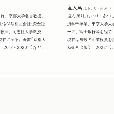
第二章 金融規制と不良債
塩入篤
（ しおいり・あつし ）
１ 米国における不良債権
生まれ。京都大学名誉教授。
塩入 篤（しおいり・あつ
２ 柳澤伯夫氏から竹中平
生命保険相互会社（資金証
済学部卒業。東京大学大
学教授、同志社大学教授、
ーズ、富士銀行等を経て
第三章 日本の金融システ
現在に至る。著書『京都大
現在は複数の企業役員を
１ 日本の金融制度改革の
2017～2020年）など。
秋企画出版部、2022年）
２ 一九九六年以降の池尾
３ 金融ビッグバン構想以
４ 二〇〇七年以降の改革
５ 公的金融システム改革
６ 池尾の「金融システム
第四章 コーポレートガバ
１ コーポレートガバナン