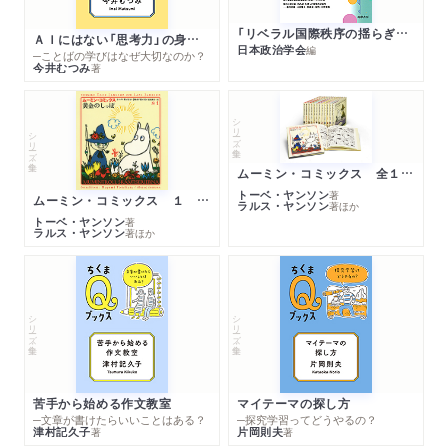
「リベラル国際秩序の揺らぎ」再考 年報政治学２０２６‐Ⅰ
ＡＩにはない「思考力」の身につけ方
日本政治学会
編
─ことばの学びはなぜ大切なのか？
今井むつみ
著
シリーズ・全集
シリーズ・全集
ムーミン・コミックス 全１４巻セット
トーベ・ヤンソン
著
ムーミン・コミックス １ 黄金のしっぽ
ラルス・ヤンソン
著
ほか
トーベ・ヤンソン
著
ラルス・ヤンソン
著
ほか
シリーズ・全集
シリーズ・全集
苦手から始める作文教室
マイテーマの探し方
─文章が書けたらいいことはある？
─探究学習ってどうやるの？
津村記久子
片岡則夫
著
著