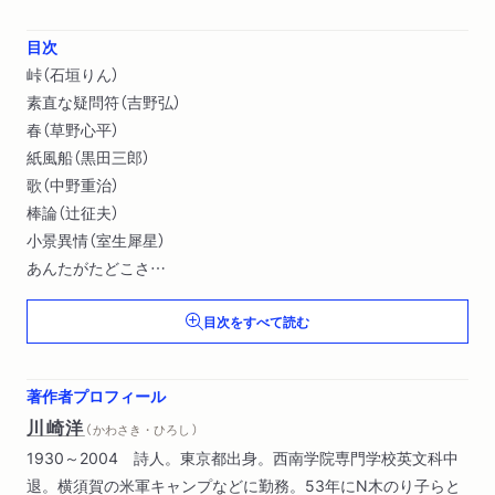
目次
峠（石垣りん）
素直な疑問符（吉野弘）
春（草野心平）
紙風船（黒田三郎）
歌（中野重治）
棒論（辻征夫）
小景異情（室生犀星）
あんたがたどこさ
どうかして（川崎洋）
目次をすべて読む
きりん（まど・みちお）〔ほか〕
著作者プロフィール
川崎洋
（ かわさき・ひろし ）
1930～2004 詩人。東京都出身。西南学院専門学校英文科中
退。横須賀の米軍キャンプなどに勤務。53年にN木のり子らと