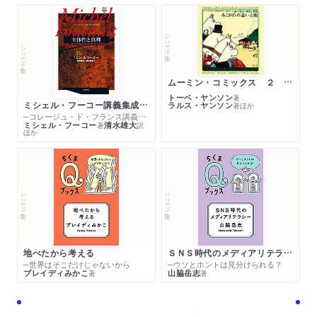
シリーズ・全集
シリーズ・全集
ムーミン・コミックス ２ あこがれの遠い土地
トーベ・ヤンソン
著
ミシェル・フーコー講義集成１０ 主体性と真理
ラルス・ヤンソン
著
ほか
─コレージュ・ド・フランス講義１９８０－１９８１年度
ミシェル・フーコー
清水雄大
著
訳
ほか
シリーズ・全集
シリーズ・全集
地べたから考える
ＳＮＳ時代のメディアリテラシー
─世界はそこだけじゃないから
─ウソとホントは見分けられる？
ブレイディみかこ
山脇岳志
著
著