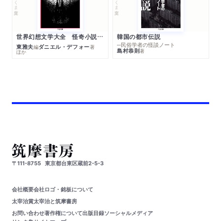
世界幻想文学大全 怪奇小説精華
韓国の都市伝説
─民俗学者の怪談ノート
東雅夫
ダニエル・デフォー
編
著
島村恭則
著
ほか
〒111-8755
東京都台東区蔵前2-5-3
会社概要
会社ロゴ・銘板について
太宰治賞
太宰治と筑摩書房
お問い合わせ
著作権について
出版目録
ソーシャルメディア