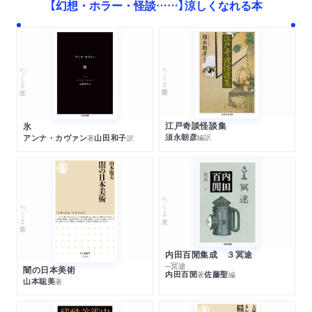
【幻想・ホラー・怪談……】涼しくなれる本
ちくま学芸文庫
ちくま文庫
江戸奇談怪談集
氷
須永朝彦
アンナ・カヴァン
山田和子
編訳
著
訳
ちくま文庫
ちくま新書
内田百閒集成 ３冥途
─冥途
闇の日本美術
内田百閒
佐藤聖
著
編
山本聡美
著