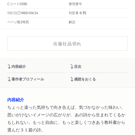
Cコード
整理番号
0395
Ｂ６判
刊行日
判型
1993/09/24
頁
ページ数
解説
216
出版社品切れ
内容紹介
目次
著作者プロフィール
感想をおくる
内容紹介
ちょっと違った気持ちで向き合えば、気づかなかった味わい、
思いがけないイメージの広がりが、あの詩から生まれてくるか
もしれない。もっと自由に、もっと楽しくつきあう教科書から
選んだ３１篇の詩。