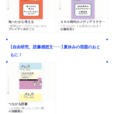
シリーズ・全集
シリーズ・全集
地べたから考える
ＳＮＳ時代のメディアリテラシー
─世界はそこだけじゃないから
─ウソとホントは見分けられる？
ブレイディみかこ
山脇岳志
著
著
【自由研究、読書感想文……】夏休みの宿題のおと
もに！
ちくまプリマー新書
つながる読書
─１０代に推したいこの一冊
小池陽慈
編