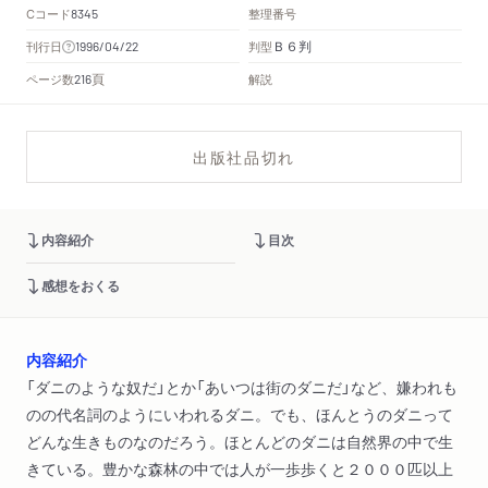
Cコード
整理番号
8345
Ｂ６判
刊行日
判型
1996/04/22
頁
ページ数
解説
216
出版社品切れ
内容紹介
目次
感想をおくる
内容紹介
「ダニのような奴だ」とか「あいつは街のダニだ」など、嫌われも
のの代名詞のようにいわれるダニ。でも、ほんとうのダニって
どんな生きものなのだろう。ほとんどのダニは自然界の中で生
きている。豊かな森林の中では人が一歩歩くと２０００匹以上