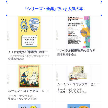
「シリーズ・全集」でいま人気の本
シリーズ・全集
シリーズ・全集
「リベラル国際秩序の揺らぎ」再考 年報政治学２０２６‐Ⅰ
ＡＩにはない「思考力」の身につけ方
日本政治学会
編
─ことばの学びはなぜ大切なのか？
今井むつみ
著
シリーズ・全集
シリーズ・全集
ムーミン・コミックス 全１４巻セット
トーベ・ヤンソン
著
ムーミン・コミックス １ 黄金のしっぽ
ラルス・ヤンソン
著
ほか
トーベ・ヤンソン
著
ラルス・ヤンソン
著
ほか