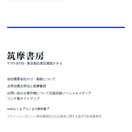
〒111-8755
東京都台東区蔵前2-5-3
会社概要
会社ロゴ・銘板について
太宰治賞
太宰治と筑摩書房
お問い合わせ
著作権について
出版目録
ソーシャルメディア
リンク集
サイトマップ
webちくま
ちくまの教科書
プライバシーポリシー
教科書採択の公正確保に関する基本方針
免責事項