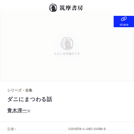
share
share
シリーズ・全集
ダニにまつわる話
青木淳一
著
定価
ISBN
--
978-4-480-04199-9