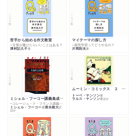
シリーズ・全集
シリーズ・全集
苦手から始める作文教室
マイテーマの探し方
─文章が書けたらいいことはある？
─探究学習ってどうやるの？
津村記久子
片岡則夫
著
著
シリーズ・全集
シリーズ・全集
ムーミン・コミックス ２ あこがれの遠い土地
トーベ・ヤンソン
著
ミシェル・フーコー講義集成１０ 主体性と真理
ラルス・ヤンソン
著
ほか
─コレージュ・ド・フランス講義１９８０－１９８１年度
ミシェル・フーコー
清水雄大
著
訳
ほか