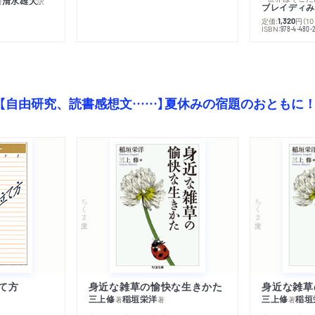
清水雄大
著
訳
ブレイディみ
定価:
円
（1
1,320
）
ISBN:
978-4-480-2
【自由研究、読書感想文……】夏休みの宿題のおともに
ちくま文庫
ちくま文庫
て方
身近な雑草の愉快な生きかた
身近な雑草
三上修
稲垣栄洋
三上修
稲垣
著
著
著