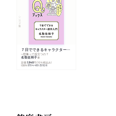
シリーズ・全集
７日でできるキャラクター創作入門
─想像って役立つの？
名取佐和子
著
定価:
円
（10％税込み）
1,540
ISBN:
978-4-480-25162-6