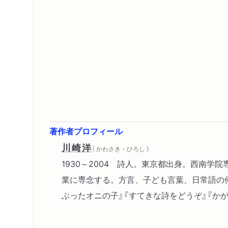
著作者プロフィール
川崎洋
（ かわさき・ひろし ）
1930～2004 詩人。東京都出身。西南学
業に専念する。方言、子ども言葉、日常語の何
ぶったオニの子』『すてきな詩をどうぞ』『か