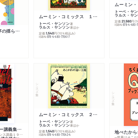
トーベ・ヤン
ラルス・ヤン
ムーミン・コミックス １ 黄金のしっぽ
定価:
円
（
21,560
トーベ・ヤンソン
著
ISBN:
978-4-480-
ラルス・ヤンソン
著
ほか
「リベラル国際秩序の揺らぎ」再考 年報政治学２０２６‐Ⅰ
定価:
円
（10％税込み）
1,540
ISBN:
978-4-480-77041-7
シリーズ・全集
シリーズ・全集
ムーミン・コミックス ２ あこがれの遠い土地
トーベ・ヤンソン
著
ラルス・ヤンソン
著
ほか
ミシェル・フーコー講義集成１０ 主体性と真理
定価:
円
（10％税込み）
地べたから
1,540
─コレージュ・ド・フランス講義１９８０－１９８１年度
ISBN:
978-4-480-77042-4
─世界はそこだ