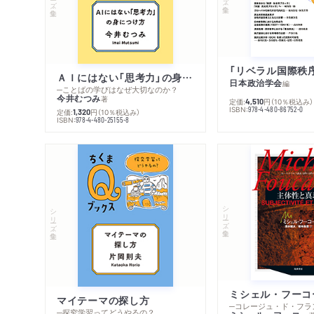
ＡＩにはない「思考力」の身につけ方
日本政治学会
編
─ことばの学びはなぜ大切なのか？
今井むつみ
著
定価:
円
（10％税込み）
4,510
ISBN:
978-4-480-86752-0
定価:
円
（10％税込み）
1,320
ISBN:
978-4-480-25155-8
シリーズ・全集
シリーズ・全集
マイテーマの探し方
─探究学習ってどうやるの？