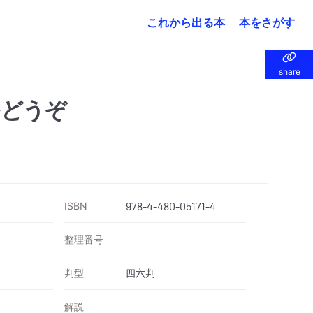
これから出る本
本をさがす
share
share
をどうぞ
ISBN
978-4-480-05171-4
整理番号
判型
四六判
解説