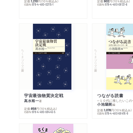
定価:
円
（10％税込み）
定価:
円
（10％税込み）
1,210
902
ISBN:
ISBN:
978-4-480-02115-1
978-4-480-08121-6
ちくまプリマー新書
ちくまプリマー新書
宇宙最強物質決定戦
つながる読書
高水裕一
─１０代に推したいこの
著
小池陽慈
編
定価:
円
（10％税込み）
858
定価:
円
（10％税込み）
1,078
ISBN:
978-4-480-68445-5
ISBN:
978-4-480-68476-9