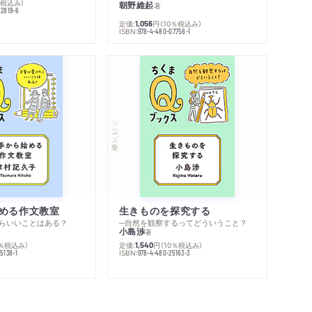
％税込み）
朝野維起
著
42819-6
定価:
円
（10％税込み）
1,056
ISBN:
978-4-480-07756-1
シリーズ・全集
める作文教室
生きものを探究する
らいいことはある？
─自然を観察するってどういうこと？
小島渉
著
0％税込み）
定価:
円
（10％税込み）
1,540
ISBN:
5138-1
978-4-480-25163-3