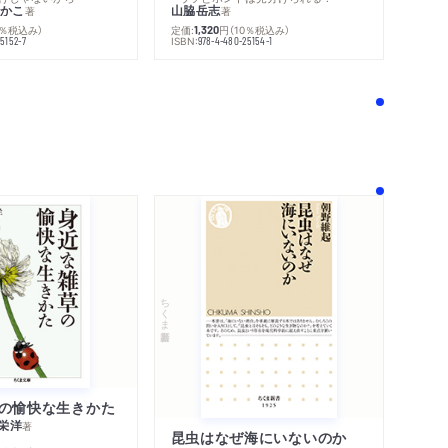
かこ
山脇岳志
著
著
0％税込み）
定価:
円
（10％税込み）
1,320
ISBN:
5152-7
978-4-480-25154-1
！
ちくま新書
の愉快な生きかた
栄洋
著
昆虫はなぜ海にいないのか