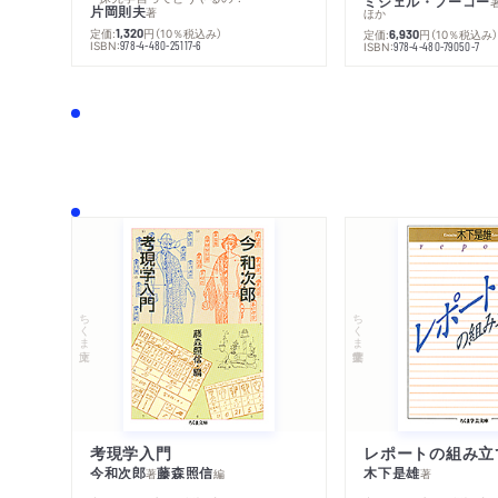
ミシェル・フーコー
片岡則夫
著
ほか
定価:
円
（10％税込み）
1,320
定価:
円
（10％税込み
6,930
ISBN:
978-4-480-25117-6
ISBN:
978-4-480-79050-7
ちくま文庫
ちくま学芸文庫
考現学入門
レポートの組み立
今和次郎
藤森照信
木下是雄
著
編
著