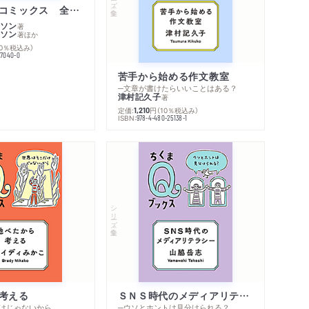
ムーミン・コミックス 全１４巻セット
ソン
著
ソン
著
ほか
10％税込み）
77040-0
苦手から始める作文教室
─文章が書けたらいいことはある？
津村記久子
著
定価:
円
（10％税込み）
1,210
ISBN:
978-4-480-25138-1
内容紹介・目次
著作者プロフィール
感想をおくる
シリーズ・全集
考える
ＳＮＳ時代のメディアリテラシー
けじゃないから
─ウソとホントは見分けられる？