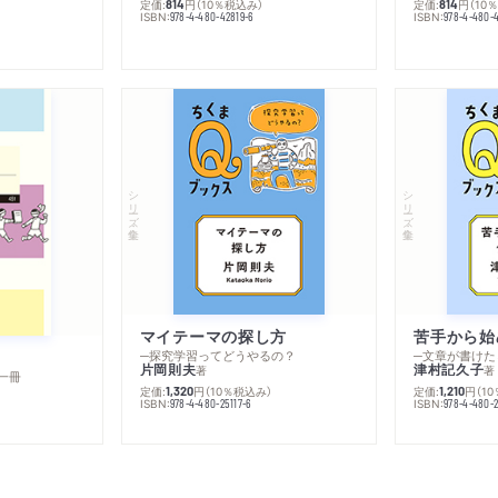
定価:
円
（10％税込み）
定価:
円
（10
814
814
ISBN:
ISBN:
978-4-480-42819-6
978-4-480-
シリーズ・全集
シリーズ・全集
マイテーマの探し方
苦手から始
─探究学習ってどうやるの？
─文章が書けた
片岡則夫
津村記久子
著
著
一冊
定価:
円
（10％税込み）
定価:
円
（1
1,320
1,210
ISBN:
ISBN:
978-4-480-25117-6
978-4-480-2