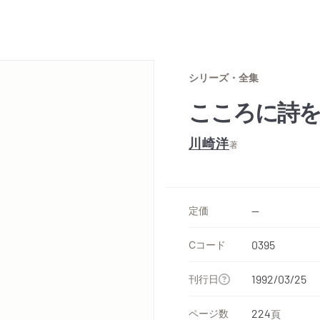
シリーズ・全集
こころに詩
川崎洋
著
定価
--
Cコード
0395
刊行日
1992/03/25
ページ数
224
頁