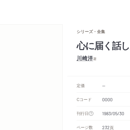
シリーズ・全集
心に届く話し
川崎洋
著
定価
--
Cコード
0000
刊行日
1983/05/30
ページ数
232
頁