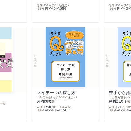
定価:
円
（10％税込み）
定価:
円
（10
814
814
ISBN:
ISBN:
978-4-480-42819-6
978-4-480-
シリーズ・全集
シリーズ・全集
マイテーマの探し方
苦手から始
─探究学習ってどうやるの？
─文章が書けた
片岡則夫
津村記久子
著
著
一冊
定価:
円
（10％税込み）
定価:
円
（1
1,320
1,210
ISBN:
ISBN:
978-4-480-25117-6
978-4-480-2