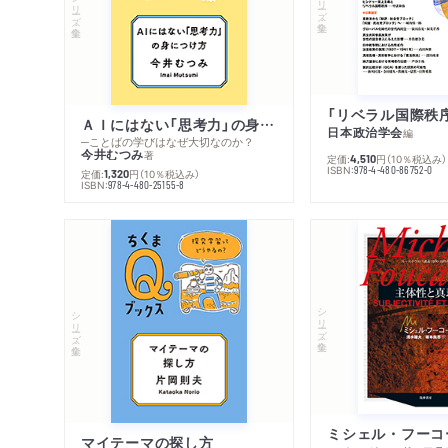
シリーズ・全集
ＡＩにはない「思考力」の身につけ方
日本政治学会
編
─ことばの学びはなぜ大切なのか？
今井むつみ
著
定価:
円
（10％税込み）
4,510
ISBN:
978-4-480-86752-0
定価:
円
（10％税込み）
1,320
ISBN:
978-4-480-25155-8
シリーズ・全集
シリーズ・全集
マイテーマの探し方