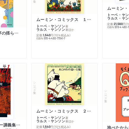
トーベ・ヤン
ラルス・ヤン
ムーミン・コミックス １ 黄金のしっぽ
定価:
円
（
21,560
トーベ・ヤンソン
著
ISBN:
978-4-480-
ラルス・ヤンソン
著
ほか
「リベラル国際秩序の揺らぎ」再考 年報政治学２０２６‐Ⅰ
定価:
円
（10％税込み）
1,540
ISBN:
978-4-480-77041-7
シリーズ・全集
シリーズ・全集
ムーミン・コミックス ２ あこがれの遠い土地
トーベ・ヤンソン
著
ラルス・ヤンソン
著
ほか
ミシェル・フーコー講義集成１０ 主体性と真理
定価:
円
（10％税込み）
地べたから
1,540