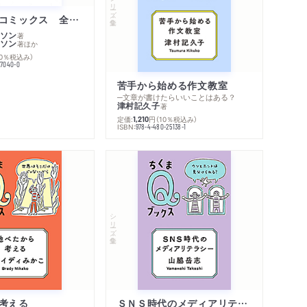
シリーズ・全集
ムーミン・コミックス 全１４巻セット
ソン
著
ソン
著
ほか
10％税込み）
77040-0
苦手から始める作文教室
─文章が書けたらいいことはある？
津村記久子
著
定価:
円
（10％税込み）
1,210
ISBN:
978-4-480-25138-1
シリーズ・全集
考える
ＳＮＳ時代のメディアリテラシー