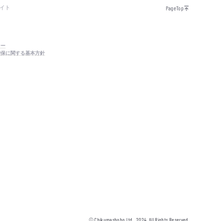
イト
PageTop
シー
確保に関する基本方針
© Chikumashobo Ltd.
2024
All Rights Reserved.