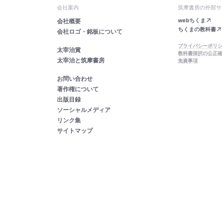
会社案内
筑摩書房の外部サ
webちくま
会社概要
ちくまの教科書
会社ロゴ・銘板について
プライバシーポリ
太宰治賞
教科書採択の公正
太宰治と筑摩書房
免責事項
お問い合わせ
著作権について
出版目録
ソーシャルメディア
リンク集
サイトマップ