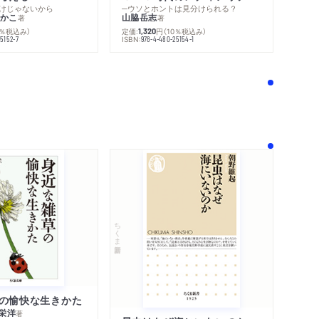
けじゃないから
─ウソとホントは見分けられる？
かこ
山脇岳志
著
著
0％税込み）
定価:
円
（10％税込み）
1,320
内容紹介・目次
ISBN:
5152-7
978-4-480-25154-1
著作者プロフィール
感想をおくる
！
ちくま新書
の愉快な生きかた
栄洋
著