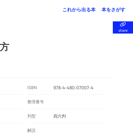
これから出る本
本をさがす
share
share
方
ISBN
978-4-480-07007-4
整理番号
判型
四六判
解説