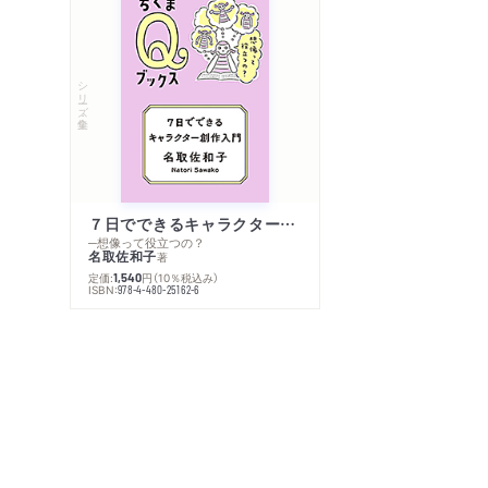
シリーズ・全集
７日でできるキャラクター創作入門
─想像って役立つの？
名取佐和子
著
定価:
円
（10％税込み）
1,540
ISBN:
978-4-480-25162-6