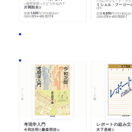
─探究学習ってどうやるの？
ミシェル・フーコー
片岡則夫
著
ほか
定価:
円
（10％税込み）
1,320
定価:
円
（10％税込み
6,930
ISBN:
978-4-480-25117-6
ISBN:
978-4-480-79050-7
ちくま文庫
ちくま学芸文庫
考現学入門
レポートの組み立
今和次郎
藤森照信
木下是雄
著
編
著