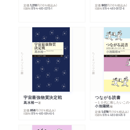
定価:
円
（10％税込み）
定価:
円
（10％税込み）
1,210
902
ISBN:
ISBN:
978-4-480-02115-1
978-4-480-08121-6
ちくまプリマー新書
ちくまプリマー新書
宇宙最強物質決定戦
つながる読書
高水裕一
─１０代に推したいこの
著
小池陽慈
編
定価:
円
（10％税込み）
858
定価:
円
（10％税込み）
1,078
ISBN:
978-4-480-68445-5
ISBN:
978-4-480-68476-9