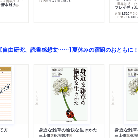
─コレージュ・ド・フランス講義１９８０－１９８１年度
ISBN:
978-4-480-77042-4
─世界はそこだ
清水雄大
著
訳
ブレイディみ
定価:
円
（1
1,320
）
ISBN:
978-4-480-2
【自由研究、読書感想文……】夏休みの宿題のおともに
ちくま文庫
ちくま文庫
て方
身近な雑草の愉快な生きかた
身近な雑草
三上修
稲垣栄洋
三上修
稲垣
著
著
著