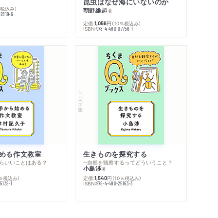
昆虫はなぜ海にいないのか
％税込み）
朝野維起
著
42819-6
定価:
円
（10％税込み）
1,056
ISBN:
978-4-480-07756-1
シリーズ・全集
める作文教室
生きものを探究する
らいいことはある？
─自然を観察するってどういうこと？
小島渉
著
0％税込み）
定価:
円
（10％税込み）
1,540
ISBN:
5138-1
978-4-480-25163-3