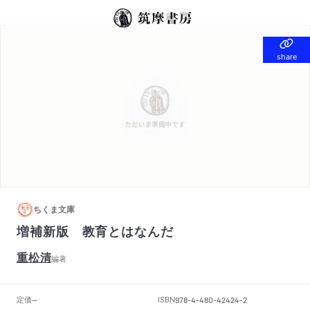
share
share
ちくま文庫
増補新版 教育とはなんだ
重松清
編著
定価
ISBN
--
978-4-480-42424-2