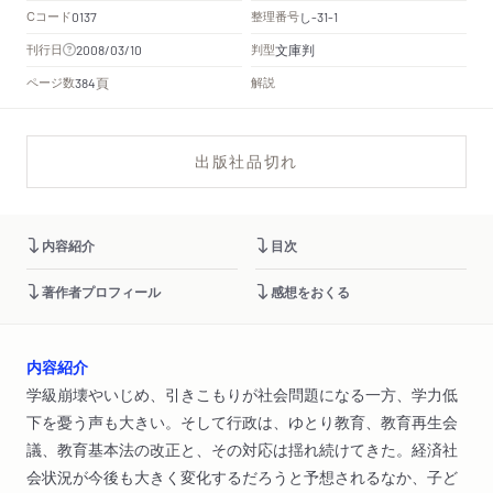
Cコード
整理番号
し
0137
-31-1
文庫判
刊行日
判型
2008/03/10
頁
ページ数
解説
384
出版社品切れ
内容紹介
目次
著作者プロフィール
感想をおくる
内容紹介
学級崩壊やいじめ、引きこもりが社会問題になる一方、学力低
下を憂う声も大きい。そして行政は、ゆとり教育、教育再生会
議、教育基本法の改正と、その対応は揺れ続けてきた。経済社
会状況が今後も大きく変化するだろうと予想されるなか、子ど