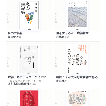
ちくま文庫
ちくま文庫
私の幸福論
傷を愛せるか 増補新版
福田恆存
宮地尚子
著
著
ちくま文庫
ちくま文庫
増補 ネガティヴ・ケイパビリティで生きる
積読こそが完全な読書術である
─答えを急がず立ち止まる力
永田希
著
谷川嘉浩
朱喜哲
著
著
ほか
ちくま文庫
ちくま文庫