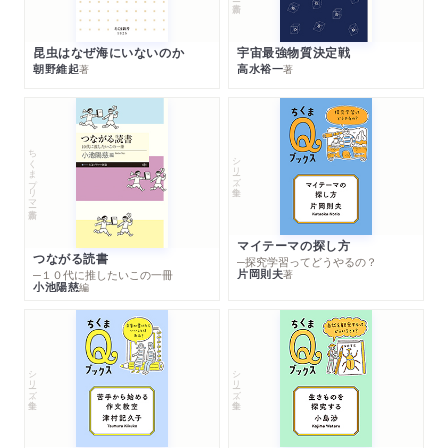
昆虫はなぜ海にいないのか
宇宙最強物質決定戦
朝野維起
高水裕一
著
著
ちくまプリマー新書
シリーズ・全集
マイテーマの探し方
つながる読書
─探究学習ってどうやるの？
片岡則夫
著
─１０代に推したいこの一冊
小池陽慈
編
シリーズ・全集
シリーズ・全集