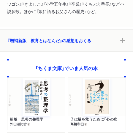
ワゴン』『きよしこ』『小学五年生』『卒業』『くちぶえ番長』など小
説多数。ほかに『娘に語るお父さんの歴史』など。
『増補新版 教育とはなんだ』の感想をおくる
「ちくま文庫」でいま人気の本
ちくま文庫
ちくま文庫
新版 思考の整理学
子は親を救うために「心の病」になる
外山滋比古
高橋和巳
著
著