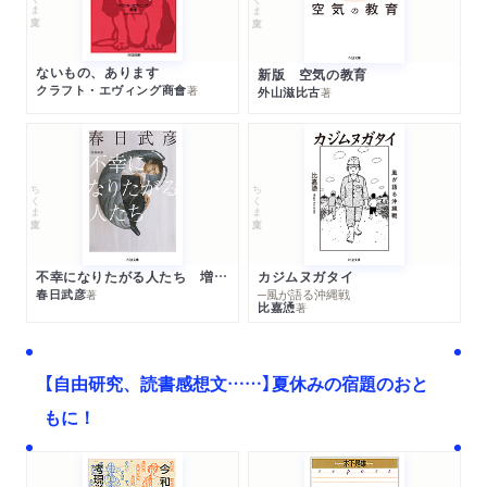
ないもの、あります
新版 空気の教育
クラフト・エヴィング商會
著
外山滋比古
著
ちくま文庫
ちくま文庫
不幸になりたがる人たち 増補新版
カジムヌガタイ
春日武彦
─風が語る沖縄戦
著
比嘉慂
著
【自由研究、読書感想文……】夏休みの宿題のおと
もに！