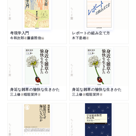
ちくま文庫
ちくま学芸文庫
考現学入門
レポートの組み立て方
今和次郎
藤森照信
木下是雄
著
編
著
ちくま文庫
ちくま文庫
身近な雑草の愉快な生きかた
身近な雑草の愉快な生きかた
三上修
稲垣栄洋
三上修
稲垣栄洋
著
著
著
著
ちくまプリマー新書
ちくま新書