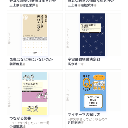
身近な雑草の愉快な生きかた
身近な雑草の愉快な生きかた
三上修
稲垣栄洋
三上修
稲垣栄洋
著
著
著
著
ちくまプリマー新書
ちくま新書
昆虫はなぜ海にいないのか
宇宙最強物質決定戦
朝野維起
高水裕一
著
著
ちくまプリマー新書
シリーズ・全集
マイテーマの探し方
つながる読書
─探究学習ってどうやるの？
片岡則夫
著
─１０代に推したいこの一冊
小池陽慈
編