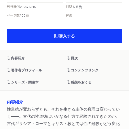
Ａ５判
刊行日
判型
2025/12/15
頁
ページ数
解説
400
購入する
内容紹介
目次
著作者プロフィール
コンテンツリンク
シリーズ・関連本
感想をおくる
内容紹介
性道徳が変わらずとも、それを生きる主体の真理は変わってい
く――。古代の性道徳はいかなる仕方で経験されてきたのか。
古代ギリシア・ローマとキリスト教とでは性の経験がどう変化