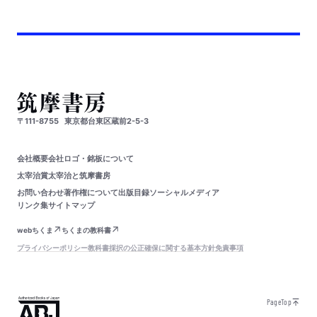
〒111-8755
東京都台東区蔵前2-5-3
会社概要
会社ロゴ・銘板について
太宰治賞
太宰治と筑摩書房
お問い合わせ
著作権について
出版目録
ソーシャルメディア
リンク集
サイトマップ
webちくま
ちくまの教科書
プライバシーポリシー
教科書採択の公正確保に関する基本方針
免責事項
PageTop