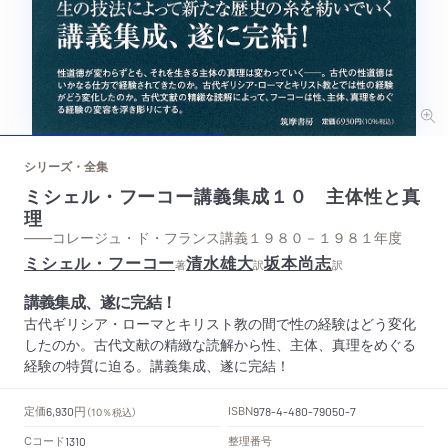
シリーズ・全集
ミシェル・フーコー講義集成１０ 主体性と真
理
——コレージュ・ド・フランス講義１９８０－１９８１年度
ミシェル・フーコー
清水雄大
坂本尚志
著
訳
訳
講義集成、遂に完結！
古代ギリシア・ローマとキリスト教の間で性の経験はどう変化
したのか。古代文献の精緻な読解から性、主体、真理をめぐる
経験の特質に迫る。講義集成、遂に完結！
円
定価
ISBN
6,930
（10％税込）
978-4-480-79050-7
Cコード
整理番号
1310