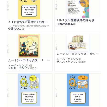
シリーズ・全集
シリーズ・全集
「リベラル国際秩序の揺らぎ」再考 年報政治学２０２６‐Ⅰ
ＡＩにはない「思考力」の身につけ方
日本政治学会
編
─ことばの学びはなぜ大切なのか？
今井むつみ
著
シリーズ・全集
シリーズ・全集
ムーミン・コミックス 全１４巻セット
トーベ・ヤンソン
著
ムーミン・コミックス １ 黄金のしっぽ
ラルス・ヤンソン
著
ほか
トーベ・ヤンソン
著
ラルス・ヤンソン
著
ほか
シリーズ・全集
シリーズ・全集