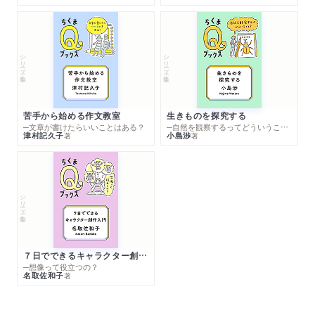
シリーズ・全集
シリーズ・全集
苦手から始める作文教室
生きものを探究する
─文章が書けたらいいことはある？
─自然を観察するってどういうこと？
津村記久子
小島渉
著
著
シリーズ・全集
７日でできるキャラクター創作入門
─想像って役立つの？
名取佐和子
著