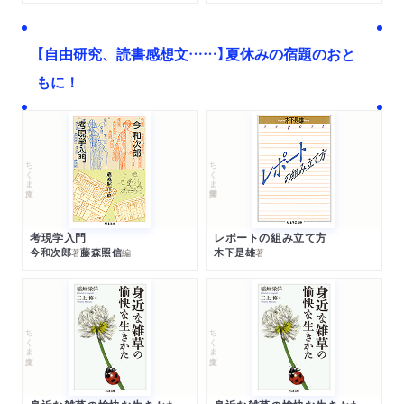
【自由研究、読書感想文……】夏休みの宿題のおと
もに！
ちくま文庫
ちくま学芸文庫
考現学入門
レポートの組み立て方
今和次郎
藤森照信
木下是雄
著
編
著
ちくま文庫
ちくま文庫