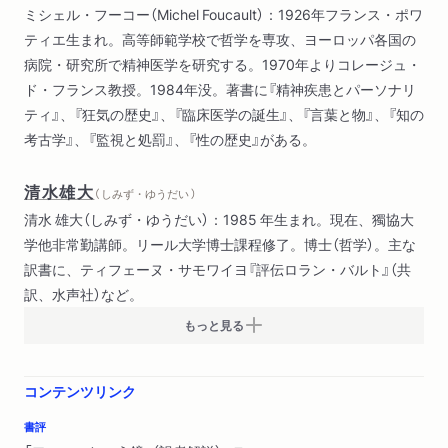
ミシェル・フーコー（Michel Foucault）：1926年フランス・ポワ
講義の位置づけ
ティエ生まれ。高等師範学校で哲学を専攻、ヨーロッパ各国の
訳者解説
病院・研究所で精神医学を研究する。1970年よりコレージュ・
索引
ド・フランス教授。1984年没。著書に『精神疾患とパーソナリ
ティ』、『狂気の歴史』、『臨床医学の誕生』、『言葉と物』、『知の
考古学』、『監視と処罰』、『性の歴史』がある。
清水雄大
（ しみず・ゆうだい ）
清水 雄大（しみず・ゆうだい）：1985 年生まれ。現在、獨協大
学他非常勤講師。リール大学博士課程修了。博士（哲学）。主な
訳書に、ティフェーヌ・サモワイヨ『評伝ロラン・バルト』（共
訳、水声社）など。
もっと見る
コンテンツリンク
書評