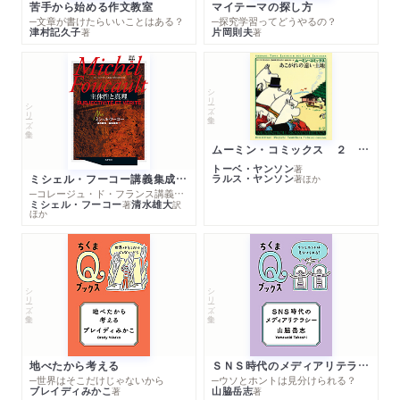
苦手から始める作文教室
マイテーマの探し方
─文章が書けたらいいことはある？
─探究学習ってどうやるの？
津村記久子
片岡則夫
著
著
シリーズ・全集
シリーズ・全集
ムーミン・コミックス ２ あこがれの遠い土地
トーベ・ヤンソン
著
ミシェル・フーコー講義集成１０ 主体性と真理
ラルス・ヤンソン
著
ほか
─コレージュ・ド・フランス講義１９８０－１９８１年度
ミシェル・フーコー
清水雄大
著
訳
ほか
シリーズ・全集
シリーズ・全集
地べたから考える
ＳＮＳ時代のメディアリテラシー
─世界はそこだけじゃないから
─ウソとホントは見分けられる？
ブレイディみかこ
山脇岳志
著
著