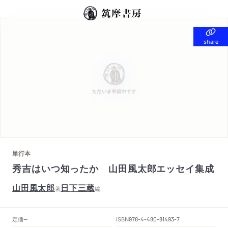
share
share
単行本
秀吉はいつ知ったか 山田風太郎エッセイ集成
山田風太郎
日下三蔵
著
編
定価
ISBN
--
978-4-480-81493-7