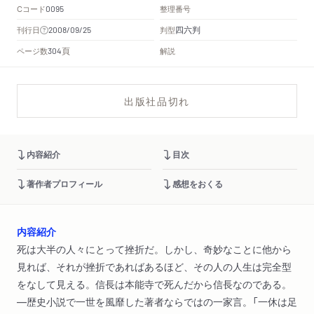
Cコード
整理番号
0095
四六判
刊行日
判型
2008/09/25
頁
ページ数
解説
304
出版社品切れ
内容紹介
目次
著作者プロフィール
感想をおくる
内容紹介
死は大半の人々にとって挫折だ。しかし、奇妙なことに他から
見れば、それが挫折であればあるほど、その人の人生は完全型
をなして見える。信長は本能寺で死んだから信長なのである。
―歴史小説で一世を風靡した著者ならではの一家言。「一休は足