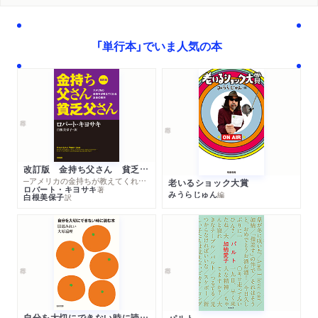
「単行本」でいま人気の本
改訂版 金持ち父さん 貧乏父さん
─アメリカの金持ちが教えてくれるお金の哲学
老いるショック大賞
ロバート・キヨサキ
著
みうらじゅん
編
白根美保子
訳
自分を大切にできない時に読む本
パルト