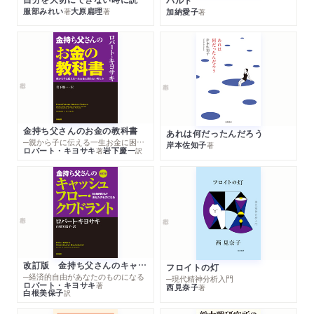
服部みれい
大原扁理
加納愛子
著
著
著
金持ち父さんのお金の教科書
あれは何だったんだろう
─親から子に伝える一生お金に困らない考え方
岸本佐知子
著
ロバート・キヨサキ
岩下慶一
著
訳
改訂版 金持ち父さんのキャッシュフロー・クワドラント
フロイトの灯
─経済的自由があなたのものになる
─現代精神分析入門
ロバート・キヨサキ
著
西見奈子
著
白根美保子
訳