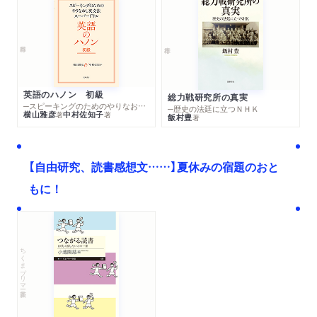
英語のハノン 初級
総力戦研究所の真実
─スピーキングのためのやりなおし英文法スーパードリル
─歴史の法廷に立つＮＨＫ
横山雅彦
中村佐知子
著
著
飯村豊
著
【自由研究、読書感想文……】夏休みの宿題のおと
もに！
ちくまプリマー新書