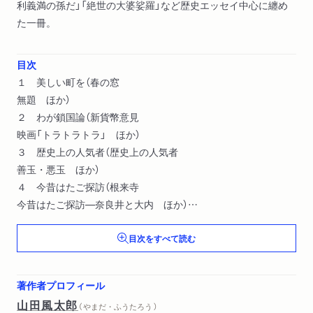
利義満の孫だ」「絶世の大婆娑羅」など歴史エッセイ中心に纏め
た一冊。
目次
１ 美しい町を（春の窓
無題 ほか）
２ わが鎖国論（新貨幣意見
映画「トラトラトラ」 ほか）
３ 歴史上の人気者（歴史上の人気者
善玉・悪玉 ほか）
４ 今昔はたご探訪（根来寺
今昔はたご探訪―奈良井と大内 ほか）
５ 安土城
目次をすべて読む
著作者プロフィール
山田風太郎
（ やまだ・ふうたろう ）