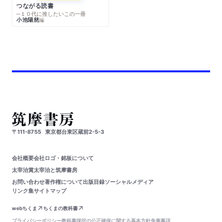
つながる読書
─１０代に推したいこの一冊
小池陽慈
編
〒111-8755
東京都台東区蔵前2-5-3
会社概要
会社ロゴ・銘板について
太宰治賞
太宰治と筑摩書房
お問い合わせ
著作権について
出版目録
ソーシャルメディア
リンク集
サイトマップ
webちくま
ちくまの教科書
プライバシーポリシー
教科書採択の公正確保に関する基本方針
免責事項