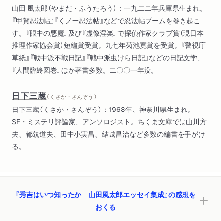
山田 風太郎（やまだ・ふうたろう）：一九二二年兵庫県生まれ。
『甲賀忍法帖』『くノ一忍法帖』などで忍法帖ブームを巻き起こ
す。『眼中の悪魔』及び『虚像淫楽』で探偵作家クラブ賞（現日本
推理作家協会賞）短編賞受賞。九七年菊池寛賞を受賞。『警視庁
草紙』『戦中派不戦日記』『戦中派虫けら日記』などの日記文学、
『人間臨終図巻』ほか著書多数。二〇〇一年没。
日下三蔵
（ くさか・さんぞう ）
日下三蔵（くさか・さんぞう）：1968年、神奈川県生まれ。
SF・ミステリ評論家、アンソロジスト。ちくま文庫では山川方
夫、都筑道夫、田中小実昌、結城昌治など多数の編書を手がけ
る。
『秀吉はいつ知ったか 山田風太郎エッセイ集成』の感想を
おくる