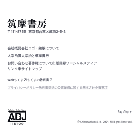
〒111-8755
東京都台東区蔵前2-5-3
会社概要
会社ロゴ・銘板について
太宰治賞
太宰治と筑摩書房
お問い合わせ
著作権について
出版目録
ソーシャルメディア
リンク集
サイトマップ
webちくま
ちくまの教科書
プライバシーポリシー
教科書採択の公正確保に関する基本方針
免責事項
PageTop
© Chikumashobo Ltd.
2024
All Rights Reserved.