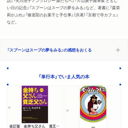
話』『矢川澄子アンソロジー 妹たちへ』『片山廣子随筆集 ともし
い日の記念』『スプーンはスープの夢をみる』など。著書に『森茉
莉かぶれ』『修道院のお菓子と手仕事』（共著）『京都で寺カフェ』
など。
『スプーンはスープの夢をみる』の感想をおくる
「単行本」でいま人気の本
改訂版 金持ち父さん 貧乏父さん