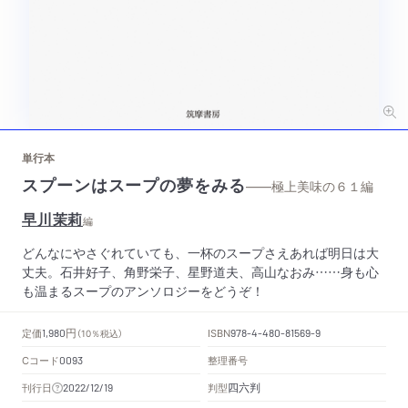
単行本
スプーンはスープの夢をみる
——極上美味の６１編
早川茉莉
編
どんなにやさぐれていても、一杯のスープさえあれば明日は大
丈夫。石井好子、角野栄子、星野道夫、高山なおみ……身も心
も温まるスープのアンソロジーをどうぞ！
円
定価
ISBN
1,980
（10％税込）
978-4-480-81569-9
Cコード
整理番号
0093
四六判
刊行日
判型
2022/12/19