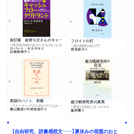
改訂版 金持ち父さんのキャッシュフロー・クワドラント
フロイトの灯
─経済的自由があなたのものになる
─現代精神分析入門
ロバート・キヨサキ
著
西見奈子
著
白根美保子
訳
英語のハノン 初級
総力戦研究所の真実
─スピーキングのためのやりなおし英文法スーパードリル
─歴史の法廷に立つＮＨＫ
横山雅彦
中村佐知子
著
著
飯村豊
著
【自由研究、読書感想文……】夏休みの宿題のおと