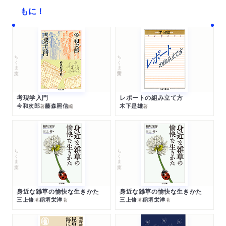
もに！
ちくま文庫
ちくま学芸文庫
考現学入門
レポートの組み立て方
今和次郎
藤森照信
木下是雄
著
編
著
ちくま文庫
ちくま文庫
身近な雑草の愉快な生きかた
身近な雑草の愉快な生きかた
三上修
稲垣栄洋
三上修
稲垣栄洋
著
著
著
著