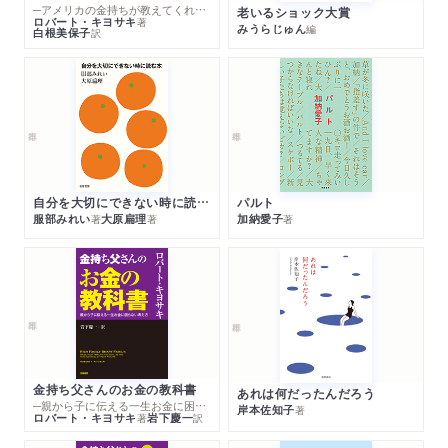
─アメリカの金持ちが教えてくれるお金の哲学
老いるショック大賞
ロバート・キヨサキ
著
みうらじゅん
編
白根美保子
訳
自分を大切にできない時に読む本
パルト
服部みれい
大原扁理
加納愛子
著
著
著
金持ち父さんのお金の教科書
あれは何だったんだろう
─親から子に伝える一生お金に困らない考え方
岸本佐知子
著
ロバート・キヨサキ
岩下慶一
著
訳