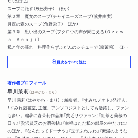
た（長田弘）
スープに託す（辰巳芳子） ほか）
第２章 魔女のスープ（チャイニーズスープ（荒井由実）
月夜の森のスープ（角野栄子） ほか）
第３章 思い出のスープ（フクロウの声が聞こえる（Ｏｚａｗ
ａ Ｋｅｎｊｉ）
私と年の暮れ 料理作らずふだんのシチューで（森茉莉） ほか）
第４章 スープを煮込む日（ウミガメスープ（ルイス・キャロル
目次をすべて読む
／矢川澄子訳）
スープジャーナル抄（長尾智子） ほか）
第５章 スープ出来たて、あつあつ！（一味違う豆スープ（山口
著作者プロフィール
カルメル会修道院）
早川茉莉
（ はやかわ・まり ）
海塩スープ（白崎裕子） ほか）
早川 茉莉（はやかわ・まり）：編集者。『すみれノオト』発行人。
「すみれ図書室」主催。アンソロジストとしても活躍し、ファン
も多い。編著に森茉莉作品集『貧乏サヴァラン』『紅茶と薔薇の
日々』『贅沢貧乏のお洒落帖』『幸福はただ私の部屋の中だけに』
のほか、『なんたってドーナツ』『玉子ふわふわ』『素湯のような