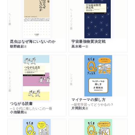
ちくまプリマー新書
ちくま新書
昆虫はなぜ海にいないのか
宇宙最強物質決定戦
朝野維起
高水裕一
著
著
ちくまプリマー新書
シリーズ・全集
マイテーマの探し方
つながる読書
─探究学習ってどうやるの？
片岡則夫
著
─１０代に推したいこの一冊
小池陽慈
編