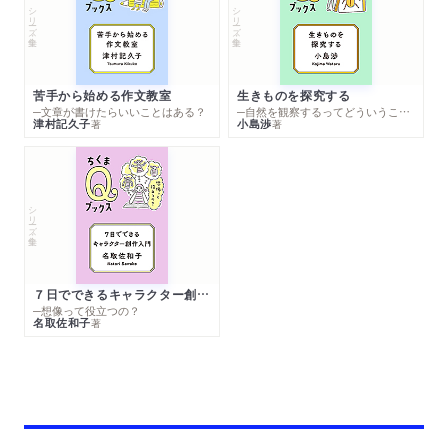
シリーズ・全集
シリーズ・全集
苦手から始める作文教室
生きものを探究する
─文章が書けたらいいことはある？
─自然を観察するってどういうこと？
津村記久子
小島渉
著
著
シリーズ・全集
７日でできるキャラクター創作入門
─想像って役立つの？
名取佐和子
著