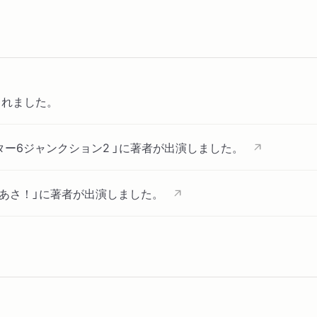
されました。
フター6ジャンクション2 」に著者が出演しました。
イあさ！」に著者が出演しました。
ブックに著者インタビューが掲載されました。「武田砂鉄が語る
で自分を曲げるほうが偏屈」」（聞き手：森朋之さん）
ブックで紹介されました。「武田砂鉄のエッセイ集『そんな気がす