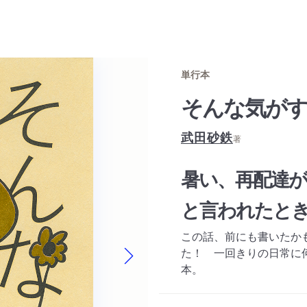
単行本
そんな気が
武田砂鉄
著
暑い、再配達が
と言われたと
この話、前にも書いたか
た！ 一回きりの日常に
本。
Next slide