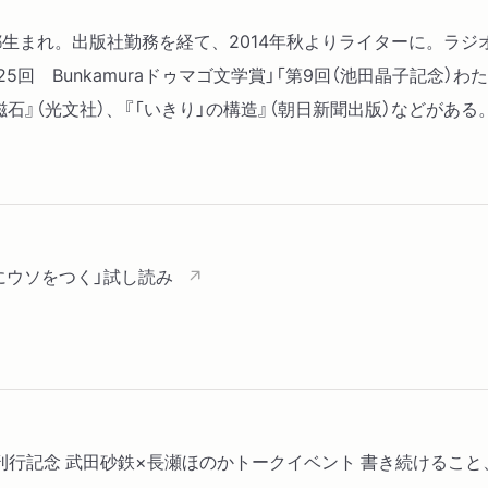
京都生まれ。出版社勤務を経て、2014年秋よりライターに。ラ
5回 Bunkamuraドゥマゴ文学賞」「第9回（池田晶子記念）わ
磁石』（光文社）、『「いきり」の構造』（朝日新聞出版）などがある
分にウソをつく」試し読み
する』刊行記念 武田砂鉄×長瀬ほのかトークイベント 書き続ける