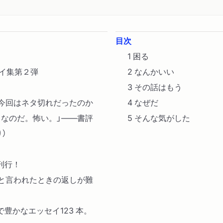
目次
1 困る
イ集第２弾
2 なんかいい
3 その話はもう
、今回はネタ切れだったのか
4 なぜだ
うなのだ。怖い。」――書評
5 そんな気がした
）
刊行！
」と言われたときの返しが難
豊かなエッセイ123 本。