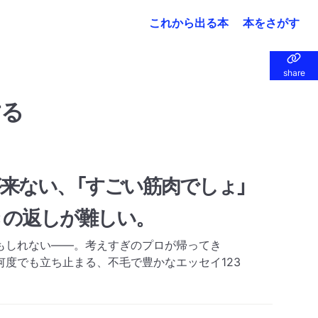
これから出る本
本をさがす
share
share
する
来ない、「すごい筋肉でしょ」
きの返しが難しい。
もしれない――。考えすぎのプロが帰ってき
何度でも立ち止まる、不毛で豊かなエッセイ123