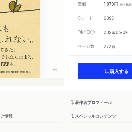
定価
1,870
円
（10％税込
Cコード
0095
刊行日
2026/03/09
ページ数
272
頁
購入する
著作者プロフィール
ィア情報
スペシャルコンテンツ