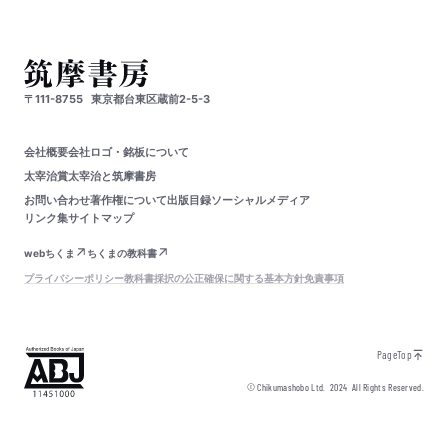
〒111-8755
東京都台東区蔵前2-5-3
会社概要
会社ロゴ・銘板について
太宰治賞
太宰治と筑摩書房
お問い合わせ
著作権について
出版目録
ソーシャルメディア
リンク集
サイトマップ
webちくま
ちくまの教科書
プライバシーポリシー
教科書採択の公正確保に関する基本方針
免責事項
PageTop
© Chikumashobo Ltd.
2024
All Rights Reserved.