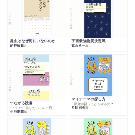
ちくまプリマー新書
ちくま新書
昆虫はなぜ海にいないのか
宇宙最強物質決定戦
朝野維起
高水裕一
著
著
ちくまプリマー新書
シリーズ・全集
マイテーマの探し方
つながる読書
─探究学習ってどうやるの？
片岡則夫
著
─１０代に推したいこの一冊
小池陽慈
編