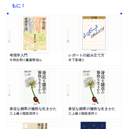
もに！
ちくま文庫
ちくま学芸文庫
考現学入門
レポートの組み立て方
今和次郎
藤森照信
木下是雄
著
編
著
ちくま文庫
ちくま文庫
身近な雑草の愉快な生きかた
身近な雑草の愉快な生きかた
三上修
稲垣栄洋
三上修
稲垣栄洋
著
著
著
著