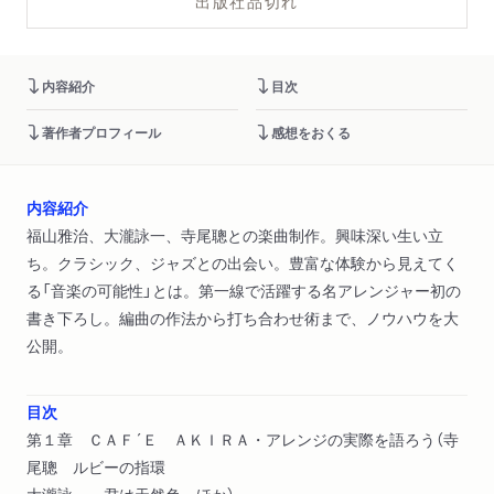
出版社品切れ
内容紹介
目次
著作者プロフィール
感想をおくる
内容紹介
福山雅治、大瀧詠一、寺尾聰との楽曲制作。興味深い生い立
ち。クラシック、ジャズとの出会い。豊富な体験から見えてく
る「音楽の可能性」とは。第一線で活躍する名アレンジャー初の
書き下ろし。編曲の作法から打ち合わせ術まで、ノウハウを大
公開。
目次
第１章 ＣＡＦ´Ｅ ＡＫＩＲＡ・アレンジの実際を語ろう（寺
尾聰 ルビーの指環
大瀧詠一 君は天然色 ほか）