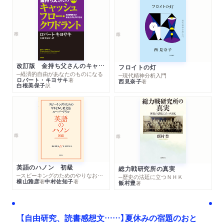
改訂版 金持ち父さんのキャッシュフロー・クワドラント
フロイトの灯
─経済的自由があなたのものになる
─現代精神分析入門
ロバート・キヨサキ
著
西見奈子
著
白根美保子
訳
英語のハノン 初級
総力戦研究所の真実
─スピーキングのためのやりなおし英文法スーパードリル
─歴史の法廷に立つＮＨＫ
横山雅彦
中村佐知子
著
著
飯村豊
著
【自由研究、読書感想文……】夏休みの宿題のおと