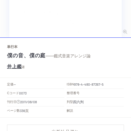
単行本
僕の音、僕の庭
——鑑式音楽アレンジ論
井上鑑
著
定価
ISBN
--
978-4-480-87367-5
Cコード
整理番号
0073
四六判
刊行日
判型
2011/08/08
頁
ページ数
解説
336