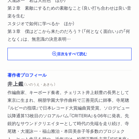
第２章 素敵にするための素敵なこと（良い打ち合わせは良い音
楽を生む
スタジオで如何に学べるか ほか）
第３章 僕はどこから来たのだろう？（「何となく面白い」の「何
となく」は、無意識の決意表明
徐々に音楽が近づいてくる ほか）
目次をすべて読む
第４章 価値観を磨くには（ロンドンは響きが良いか
リアルワールド・スタジオ ほか）
第５章 音楽と言語（音楽が音楽になるまで
著作者プロフィール
音楽を語る言葉 ほか）
井上鑑
（ いのうえ・あきら ）
作編曲家、キーボード奏者。チェリスト井上頼豊の長男として
東京に生まれ、桐朋学園大学作曲科で三善晃氏に師事。寺尾聰
『ルビーの指環』で日本レコード大賞編曲賞受賞。ソロデビュー
以降通算13枚目のソロアルバム『CRITERIA』を06年に発表。先
鋭的なサウンドクリエイターとして時代の先端を走り続け、寺
尾聰・大瀧詠一・福山雅治・本田美奈子等多数のプロジェク
ト、ヒット作品を持つ。近年では、松岡正剛氏主宰「ISIS本座」