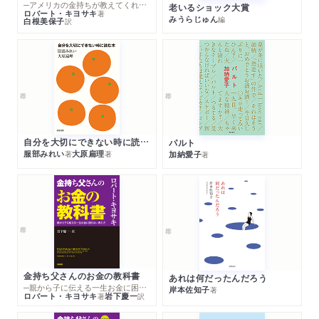
─アメリカの金持ちが教えてくれるお金の哲学
老いるショック大賞
ロバート・キヨサキ
著
みうらじゅん
編
白根美保子
訳
自分を大切にできない時に読む本
パルト
服部みれい
大原扁理
加納愛子
著
著
著
金持ち父さんのお金の教科書
あれは何だったんだろう
─親から子に伝える一生お金に困らない考え方
岸本佐知子
著
ロバート・キヨサキ
岩下慶一
著
訳