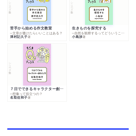
シリーズ・全集
シリーズ・全集
苦手から始める作文教室
生きものを探究する
─文章が書けたらいいことはある？
─自然を観察するってどういうこと？
津村記久子
小島渉
著
著
シリーズ・全集
７日でできるキャラクター創作入門
─想像って役立つの？
名取佐和子
著