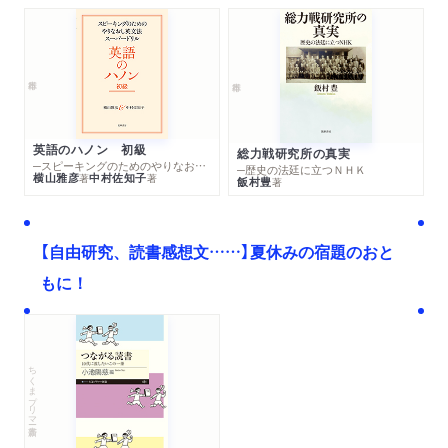
英語のハノン 初級
総力戦研究所の真実
─スピーキングのためのやりなおし英文法スーパードリル
─歴史の法廷に立つＮＨＫ
横山雅彦
中村佐知子
著
著
飯村豊
著
【自由研究、読書感想文……】夏休みの宿題のおと
もに！
ちくまプリマー新書