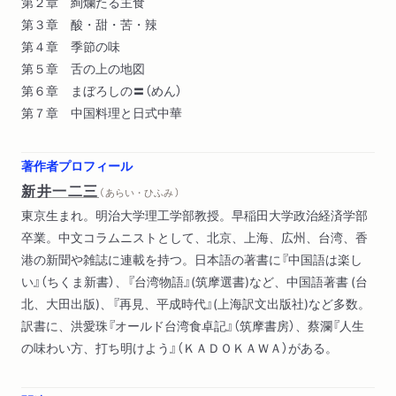
第２章 絢爛たる主食
第３章 酸・甜・苦・辣
第４章 季節の味
第５章 舌の上の地図
第６章 まぼろしの〓（めん）
第７章 中国料理と日式中華
著作者プロフィール
新井一二三
（ あらい・ひふみ ）
東京生まれ。明治大学理工学部教授。早稲田大学政治経済学部
卒業。中文コラムニストとして、北京、上海、広州、台湾、香
港の新聞や雑誌に連載を持つ。日本語の著書に『中国語は楽し
い』（ちくま新書）、『台湾物語』(筑摩選書)など、中国語著書 (台
北、大田出版)、『再見、平成時代』(上海訳文出版社)など多数。
訳書に、洪愛珠『オールド台湾食卓記』（筑摩書房）、蔡瀾『人生
の味わい方、打ち明けよう』（ＫＡＤＯＫＡＷＡ）がある。