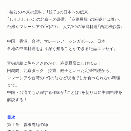
「拉?」の本来の意味、「餃子」の日本への伝来、
「しゃぶしゃぶ」の北京への帰還、「麻婆豆腐」の麻婆とは誰か、
台湾やマレーシアの「幻の?」、人気1位の家庭料理「西紅柿炒蛋」
……
中国、香港、台湾、マレーシア、シンガポール、日本、
各地の中国料理をより深く知ることができる絶品エッセイ。
青椒肉絲に胸をときめかせ、麻婆豆腐にしびれる！
回鍋肉、北京ダック、拉麺、餃子といった定番料理から、
マレーシアや台湾の「幻の?」など現地でしか食べられない料理
まで。
中国・台湾でも活躍する作家が「ことば」を切り口に中国料理を
解説する！
目次
第１章 青椒肉絲の絲