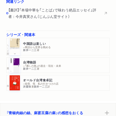
関連リンク
【書評】「本場中華を「ことば」で味わう絶品エッセイ」評
者：今井真実さん（じんぶん堂サイト）
シリーズ・関連本
中国語は楽しい
ちくま新書
─華語から世界を眺める
新井一二三
著
台湾物語
─「麗しの島」の過去・現在・未来
新井一二三
著
オールド台湾食卓記
─祖母、母、私の行きつけの店
洪愛珠
著
新井一二三
訳
『青椒肉絲の絲、麻婆豆腐の麻』の感想をおくる