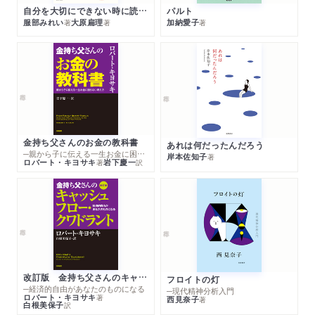
自分を大切にできない時に読む本
パルト
服部みれい
大原扁理
加納愛子
著
著
著
金持ち父さんのお金の教科書
あれは何だったんだろう
─親から子に伝える一生お金に困らない考え方
岸本佐知子
著
ロバート・キヨサキ
岩下慶一
著
訳
改訂版 金持ち父さんのキャッシュフロー・クワドラント
フロイトの灯
─経済的自由があなたのものになる
─現代精神分析入門
ロバート・キヨサキ
著
西見奈子
著
白根美保子
訳