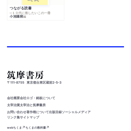
つながる読書
─１０代に推したいこの一冊
小池陽慈
編
〒111-8755
東京都台東区蔵前2-5-3
会社概要
会社ロゴ・銘板について
太宰治賞
太宰治と筑摩書房
お問い合わせ
著作権について
出版目録
ソーシャルメディア
リンク集
サイトマップ
webちくま
ちくまの教科書