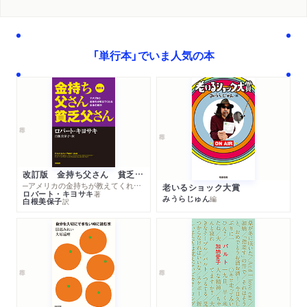
「単行本」でいま人気の本
改訂版 金持ち父さん 貧乏父さん
─アメリカの金持ちが教えてくれるお金の哲学
老いるショック大賞
ロバート・キヨサキ
著
みうらじゅん
編
白根美保子
訳