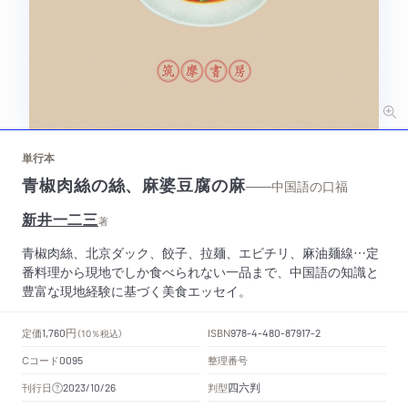
単行本
青椒肉絲の絲、麻婆豆腐の麻
——中国語の口福
新井一二三
著
青椒肉絲、北京ダック、餃子、拉麺、エビチリ、麻油麺線…定
番料理から現地でしか食べられない一品まで、中国語の知識と
豊富な現地経験に基づく美食エッセイ。
円
定価
ISBN
1,760
（10％税込）
978-4-480-87917-2
Cコード
整理番号
0095
四六判
刊行日
判型
2023/10/26