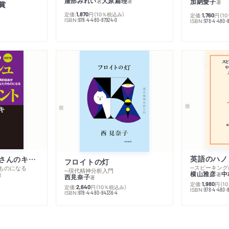
服部みれい
大原扁理
加納愛子
著
著
著
賞
定価:
円
（10％税込み）
1,870
定価:
円
（1
1,760
ISBN:
978-4-480-87924-0
ISBN:
978-4-480-8
英語のハノ
改訂版 金持ち父さんのキャッシュフロー・クワドラント
フロイトの灯
ものになる
─現代精神分析入門
横山雅彦
中
著
著
西見奈子
著
定価:
円
（1
1,980
定価:
円
（10％税込み）
2,640
ISBN:
978-4-480-
）
ISBN:
978-4-480-84336-4