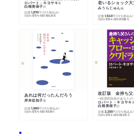
老いるショック大
ロバート・キヨサキ
著
白根美保子
訳
みうらじゅん
編
定価:
円
（10％税込み）
1,870
ISBN:
978-4-480-86424-6
定価:
円
（10％税込み）
1,540
ISBN:
978-4-480-81596-5
あれは何だったんだろう
─経済的自由があなたの
岸本佐知子
著
ロバート・キヨサキ
白根美保子
訳
定価:
円
（10％税込み）
1,980
ISBN:
定価:
円
（10％税込み
978-4-480-81594-1
2,200
ISBN:
978-4-480-86425-3