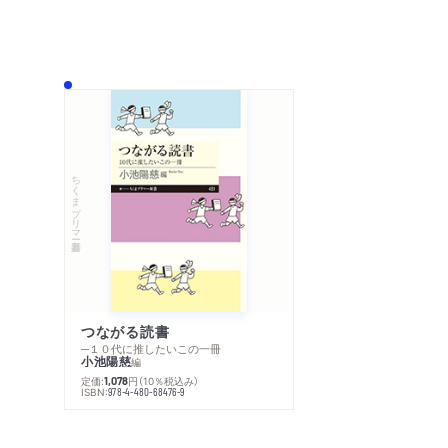
ちくまプリマー新書
つながる読書
─１０代に推したいこの一冊
小池陽慈
編
定価:
円
（10％税込み）
1,078
ISBN:
978-4-480-68476-9