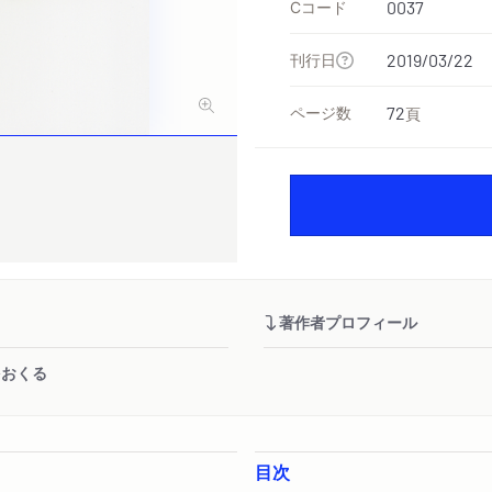
Cコード
0037
刊行日
2019/03/22
ページ数
72
頁
著作者プロフィール
をおくる
目次