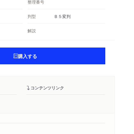
整理番号
判型
Ｂ５変判
解説
購入する
コンテンツリンク