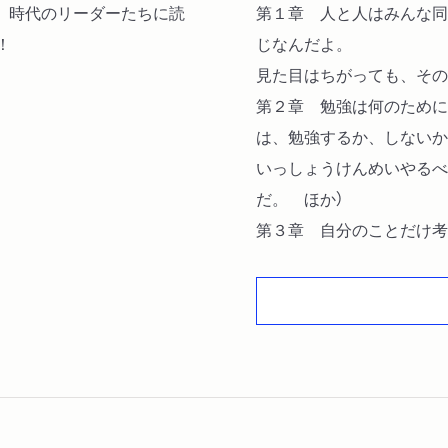
。時代のリーダーたちに読
第１章 人と人はみんな同
！
じなんだよ。
見た目はちがっても、その
第２章 勉強は何のために
は、勉強するか、しないか
いっしょうけんめいやるべ
だ。 ほか）
第３章 自分のことだけ考
ゃまをするかしないかなん
暴力に暴力で返しても、か
第４章 いろんな人とつき
ぱあっと明るく元気にしよ
人をうらやむのがいちばん