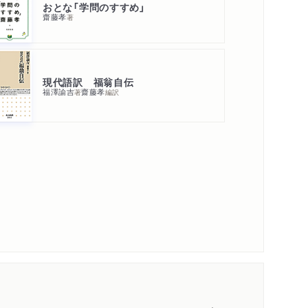
おとな「学問のすすめ」
齋藤孝
著
現代語訳 福翁自伝
福澤諭吉
齋藤孝
著
編訳
内容紹介・目次
著作者プロフィール
コンテンツリンク
シリーズ・関連本
感想をおくる