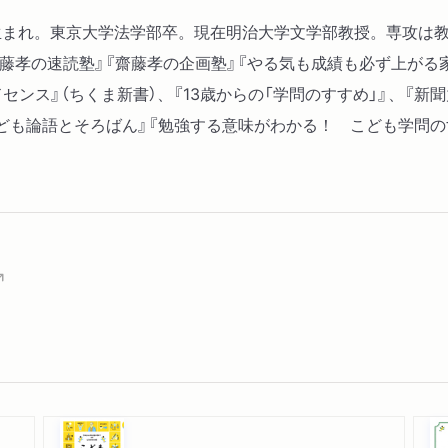
岡県生まれ。東京大学法学部卒。現在明治大学文学部教授。専攻
齋藤孝の速読塾』『齋藤孝の企画塾』『やる気も成績も必ず上がる
センス』（ちくま新書）、『13歳からの「学問のすすめ」』、『新
こども論語とそろばん』『勉強する意味がわかる！ こども学問の