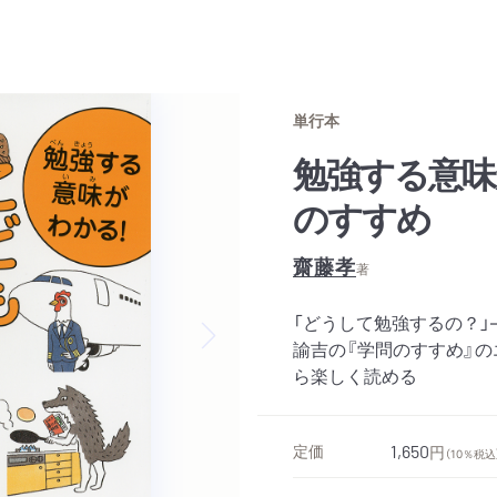
単行本
勉強する意味
のすすめ
齋藤孝
著
「どうして勉強するの？
諭吉の『学問のすすめ』
Next slide
ら楽しく読める
定価
1,650
円
（10％税込