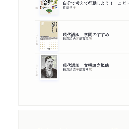
自分で考えて行動しよう！ こど
齋藤孝
著
現代語訳 学問のすすめ
ちくま新書
福澤諭吉
齋藤孝
著
訳
現代語訳 文明論之概略
ちくま文庫
福澤諭吉
齋藤孝
著
訳