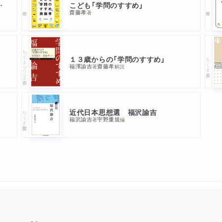
も論語とそろばん
こども「学問のすすめ」
齋藤孝
著
ちくまプリマー新書
１３歳からの「学問のすすめ」
ちくま新書
福澤諭吉
齋藤孝
著
解説
近代日本思想選 福沢諭吉
ちくま学芸文庫
福沢諭吉
宇野重規
著
編