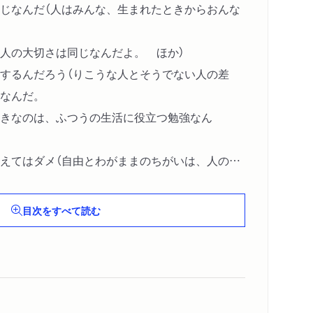
じなんだ（人はみんな、生まれたときからおんな
人の大切さは同じなんだよ。 ほか）
するんだろう（りこうな人とそうでない人の差
なんだ。
きなのは、ふつうの生活に役立つ勉強なん
えてはダメ（自由とわがままのちがいは、人のじ
だよ。
いけつにはならないよ。 ほか）
目次をすべて読む
あおう（心の中では深く考えて、人と話すときは
うね。
よくないよ。 ほか）