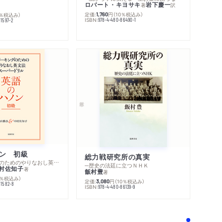
ロバート・キヨサキ
岩下慶一
著
訳
定価:
円
（10％税込み）
0％税込み）
1,760
ISBN:
978-4-480-86490-1
1597-2
ン 初級
総力戦研究所の真実
─スピーキングのためのやりなおし英文法スーパードリル
─歴史の法廷に立つＮＨＫ
村佐知子
著
飯村豊
著
0％税込み）
定価:
円
（10％税込み）
3,080
81582-8
ISBN:
978-4-480-86139-9