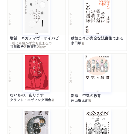
ちくま文庫
ちくま文庫
増補 ネガティヴ・ケイパビリティで生きる
積読こそが完全な読書術である
─答えを急がず立ち止まる力
永田希
著
谷川嘉浩
朱喜哲
著
著
ほか
ちくま文庫
ちくま文庫
ないもの、あります
新版 空気の教育
クラフト・エヴィング商會
著
外山滋比古
著
ちくま文庫
ちくま文庫