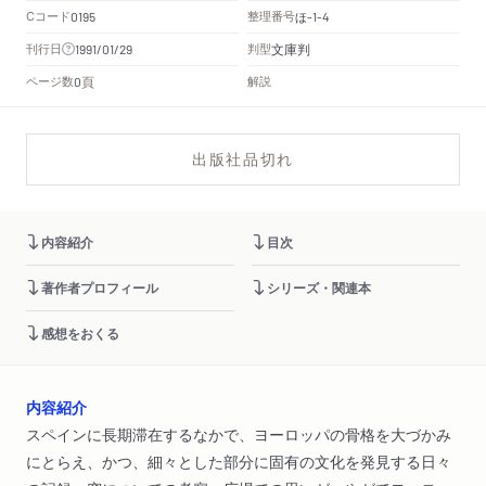
Cコード
整理番号
ほ
0195
-1-4
文庫判
刊行日
判型
1991/01/29
頁
ページ数
解説
0
出版社品切れ
内容紹介
目次
著作者プロフィール
シリーズ・関連本
感想をおくる
内容紹介
スペインに長期滞在するなかで、ヨーロッパの骨格を大づかみ
にとらえ、かつ、細々とした部分に固有の文化を発見する日々