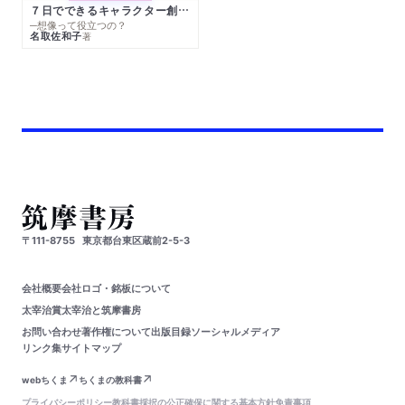
７日でできるキャラクター創作入門
─想像って役立つの？
名取佐和子
著
〒111-8755
東京都台東区蔵前2-5-3
会社概要
会社ロゴ・銘板について
太宰治賞
太宰治と筑摩書房
お問い合わせ
著作権について
出版目録
ソーシャルメディア
リンク集
サイトマップ
webちくま
ちくまの教科書
プライバシーポリシー
教科書採択の公正確保に関する基本方針
免責事項