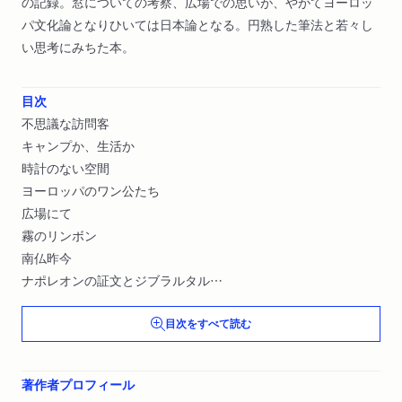
の記録。窓についての考察、広場での思いが、やがてヨーロッ
パ文化論となりひいては日本論となる。円熟した筆法と若々し
い思考にみちた本。
目次
不思議な訪問客
キャンプか、生活か
時計のない空間
ヨーロッパのワン公たち
広場にて
霧のリンボン
南仏昨今
ナポレオンの証文とジブラルタル
スイスという国
目次をすべて読む
日本おみやげ駆動記
マドリード所在私蔵ゴヤ展
サハラ砂漠直行便
著作者プロフィール
神は存在するか