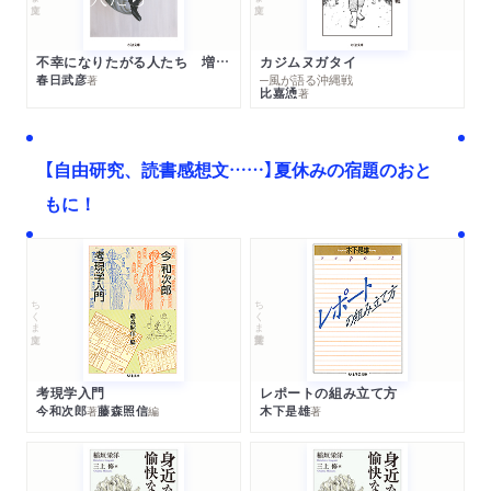
不幸になりたがる人たち 増補新版
カジムヌガタイ
春日武彦
─風が語る沖縄戦
著
比嘉慂
著
【自由研究、読書感想文……】夏休みの宿題のおと
もに！
ちくま文庫
ちくま学芸文庫
考現学入門
レポートの組み立て方
今和次郎
藤森照信
木下是雄
著
編
著