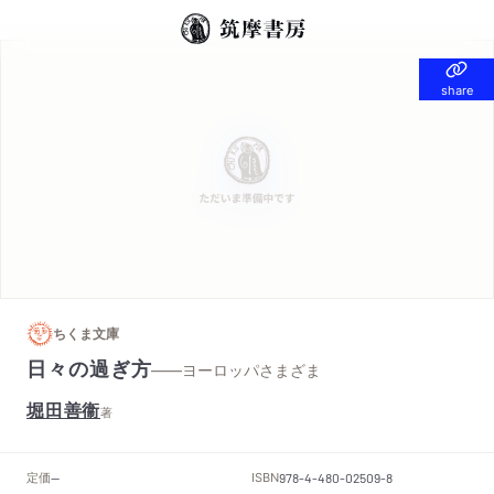
share
share
ちくま文庫
日々の過ぎ方
——ヨーロッパさまざま
堀田善衞
著
定価
ISBN
--
978-4-480-02509-8