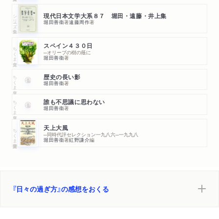
シリーズ・全集
現代日本文学大系８７ 堀田・遠藤・井上集
堀田善衞
著
遠藤周作
著
スペイン４３０日
ちくま文庫
─オリーブの樹の蔭に
堀田善衞
著
ちくま文庫
歴史の長い影
堀田善衞
著
ちくま文庫
誰も不思議に思わない
堀田善衞
著
天上大風
ちくま学芸文庫
─同時代評セレクション一九八六─一九九八
堀田善衞
著
紅野謙介
編
『日々の過ぎ方』の感想をおくる