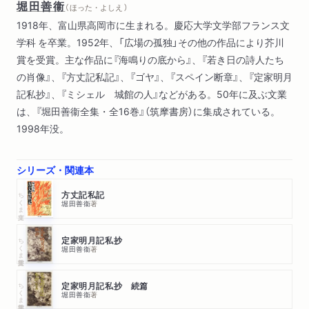
堀田善衞
（ ほった・よしえ ）
どうしてこう華奢か
1918年、富山県高岡市に生まれる。慶応大学文学部フランス文
カルチュア・ショック〔ほか〕
学科 を卒業。1952年、「広場の孤独」その他の作品により芥川
賞を受賞。主な作品に『海鳴りの底から』、『若き日の詩人たち
の肖像』、『方丈記私記』、『ゴヤ』、『スペイン断章』、『定家明月
記私抄』、『ミシェル 城館の人』などがある。50年に及ぶ文業
は、『堀田善衞全集・全16巻』（筑摩書房）に集成されている。
1998年没。
シリーズ・関連本
ちくま文庫
方丈記私記
堀田善衞
著
ちくま学芸文庫
定家明月記私抄
堀田善衞
著
ちくま学芸文庫
定家明月記私抄 続篇
堀田善衞
著