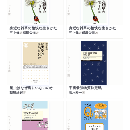
ちくま文庫
ちくま文庫
身近な雑草の愉快な生きかた
身近な雑草の愉快な生きかた
三上修
稲垣栄洋
三上修
稲垣栄洋
著
著
著
著
ちくまプリマー新書
ちくま新書
昆虫はなぜ海にいないのか
宇宙最強物質決定戦
朝野維起
高水裕一
著
著
ちくまプリマー新書
シリーズ・全集