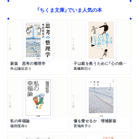
「ちくま文庫」でいま人気の本
ちくま文庫
ちくま文庫
新版 思考の整理学
子は親を救うために「心の病」になる
外山滋比古
高橋和巳
著
著
ちくま文庫
ちくま文庫
私の幸福論
傷を愛せるか 増補新版
福田恆存
宮地尚子
著
著