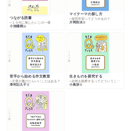
マイテーマの探し方
つながる読書
─探究学習ってどうやるの？
片岡則夫
著
─１０代に推したいこの一冊
小池陽慈
編
シリーズ・全集
シリーズ・全集
苦手から始める作文教室
生きものを探究する
─文章が書けたらいいことはある？
─自然を観察するってどういうこと？
津村記久子
小島渉
著
著
シリーズ・全集