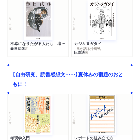
ちくま文庫
ちくま文庫
不幸になりたがる人たち 増補新版
カジムヌガタイ
春日武彦
─風が語る沖縄戦
著
比嘉慂
著
【自由研究、読書感想文……】夏休みの宿題のおと
もに！
ちくま文庫
ちくま学芸文庫
考現学入門
レポートの組み立て方