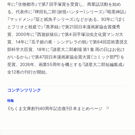
年に「生物都市」で第7 回手塚賞を受賞し、商業誌活動を始め
る。代表作に『稗田礼二郎（妖怪ハンター）シリーズ』『暗黒神話』
『マッドメン』『栞と紙魚子シリーズ』などがある。92年に『ぼく
とフリオと校庭で』『異界録』で第21回日本漫画家協会賞優秀
賞、2000年に『西遊妖猿伝』で第4 回手塚治虫文化賞マンガ大
賞、14年に『瓜子姫の夜・シンデレラの朝』で第64回芸術選奨文
部科学大臣賞、18年に『諸星大二郎劇場 第1 集 雨の日はお化け
がいるから』で第47回日本漫画家協会賞大賞（コミック部門）を
受賞。2026年、画業55周年を機とする『諸星大二郎短編集成』
全12巻の刊行が開始。
コンテンツリンク
特集
《ちくま文庫創刊40周年記念復刊》本まとめページ