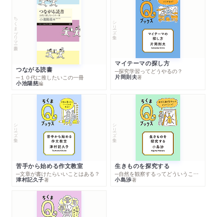
ちくまプリマー新書
シリーズ・全集
マイテーマの探し方
つながる読書
─探究学習ってどうやるの？
片岡則夫
著
─１０代に推したいこの一冊
小池陽慈
編
シリーズ・全集
シリーズ・全集
苦手から始める作文教室
生きものを探究する
─文章が書けたらいいことはある？
─自然を観察するってどういうこと？
津村記久子
小島渉
著
著