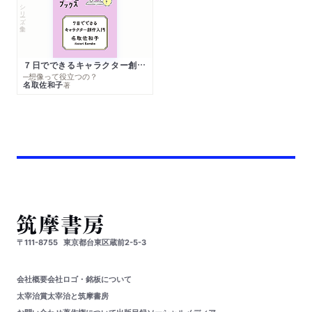
シリーズ・全集
７日でできるキャラクター創作入門
─想像って役立つの？
名取佐和子
著
〒111-8755
東京都台東区蔵前2-5-3
会社概要
会社ロゴ・銘板について
太宰治賞
太宰治と筑摩書房