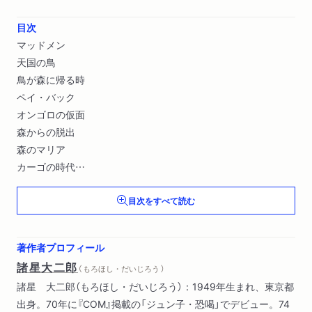
目次
マッドメン
天国の鳥
鳥が森に帰る時
ペイ・バック
オンゴロの仮面
森からの脱出
森のマリア
カーゴの時代
黒い森のナミテ
目次をすべて読む
変身の森
大いなる復活
著作者プロフィール
文庫版あとがき
諸星大二郎
（ もろほし・だいじろう ）
諸星 大二郎（もろほし・だいじろう）：1949年生まれ、東京都
出身。70年に『COM』掲載の「ジュン子・恐喝」でデビュー。74