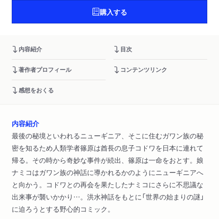
購入する
内容紹介
目次
著作者プロフィール
コンテンツリンク
感想をおくる
内容紹介
最後の秘境といわれるニューギニア、そこに住むガワン族の秘
密を知るため人類学者篠原は酋長の息子コドワを日本に連れて
帰る。その時から奇妙な事件が続出、篠原は一命をおとす。娘
ナミコはガワン族の神話に導かれるかのようにニューギニアへ
と向かう。コドワとの再会を果たしたナミコにさらに不思議な
出来事が襲いかかり…。洪水神話をもとに「世界の始まりの謎」
に迫ろうとする野心的コミック。