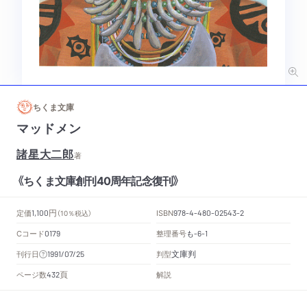
ちくま文庫
マッドメン
諸星大二郎
著
《ちくま文庫創刊40周年記念復刊》
円
定価
ISBN
1,100
（10％税込）
978-4-480-02543-2
Cコード
整理番号
も
0179
-6-1
文庫判
刊行日
判型
1991/07/25
頁
ページ数
解説
432