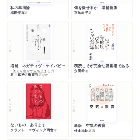
私の幸福論
傷を愛せるか 増補新版
福田恆存
宮地尚子
著
著
ちくま文庫
ちくま文庫
増補 ネガティヴ・ケイパビリティで生きる
積読こそが完全な読書術である
─答えを急がず立ち止まる力
永田希
著
谷川嘉浩
朱喜哲
著
著
ほか
ちくま文庫
ちくま文庫
ないもの、あります
新版 空気の教育
クラフト・エヴィング商會
著
外山滋比古
著