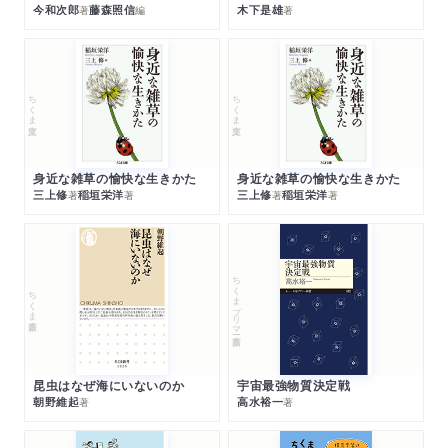
今和次郎
藤森照信
木下是雄
著
編
著
ちくま文庫
ちくま文庫
身近な雑草の愉快な生きかた
身近な雑草の愉快な生きかた
三上修
稲垣栄洋
三上修
稲垣栄洋
著
著
著
著
ちくまプリマー新書
ちくま新書
昆虫はなぜ海にいないのか
宇宙最強物質決定戦
朝野維起
高水裕一
著
著