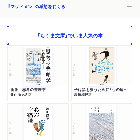
『マッドメン』の感想をおくる
「ちくま文庫」でいま人気の本
ちくま文庫
ちくま文庫
新版 思考の整理学
子は親を救うために「心の病」になる
外山滋比古
高橋和巳
著
著
ちくま文庫
ちくま文庫