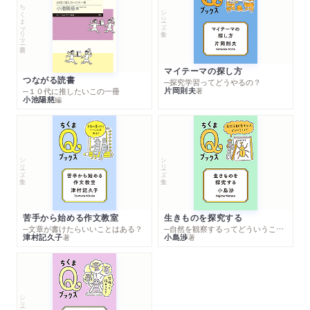
ちくまプリマー新書
シリーズ・全集
マイテーマの探し方
つながる読書
─探究学習ってどうやるの？
片岡則夫
著
─１０代に推したいこの一冊
小池陽慈
編
シリーズ・全集
シリーズ・全集
苦手から始める作文教室
生きものを探究する
─文章が書けたらいいことはある？
─自然を観察するってどういうこと？
津村記久子
小島渉
著
著
シリーズ・全集