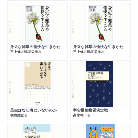
ちくま文庫
ちくま文庫
身近な雑草の愉快な生きかた
身近な雑草の愉快な生きかた
三上修
稲垣栄洋
三上修
稲垣栄洋
著
著
著
著
ちくまプリマー新書
ちくま新書
昆虫はなぜ海にいないのか
宇宙最強物質決定戦
朝野維起
高水裕一
著
著