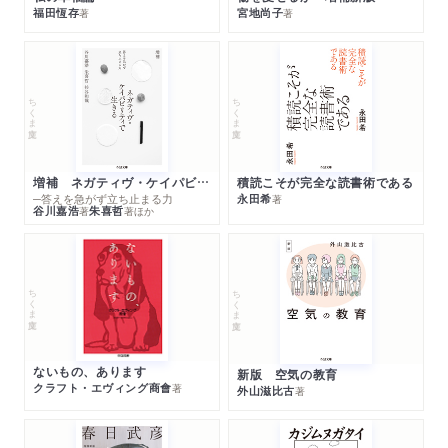
福田恆存
宮地尚子
著
著
ちくま文庫
ちくま文庫
増補 ネガティヴ・ケイパビリティで生きる
積読こそが完全な読書術である
─答えを急がず立ち止まる力
永田希
著
谷川嘉浩
朱喜哲
著
著
ほか
ちくま文庫
ちくま文庫
ないもの、あります
新版 空気の教育
クラフト・エヴィング商會
著
外山滋比古
著