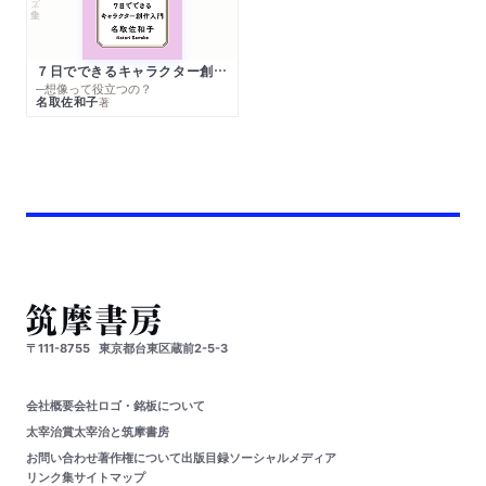
７日でできるキャラクター創作入門
─想像って役立つの？
名取佐和子
著
〒111-8755
東京都台東区蔵前2-5-3
会社概要
会社ロゴ・銘板について
太宰治賞
太宰治と筑摩書房
お問い合わせ
著作権について
出版目録
ソーシャルメディア
リンク集
サイトマップ