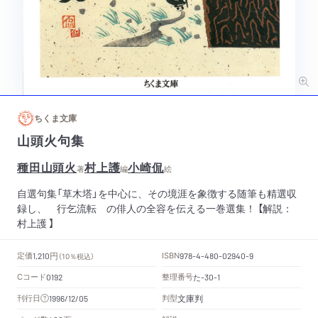
ちくま文庫
山頭火句集
種田山頭火
村上護
小崎侃
著
編
絵
自選句集「草木塔」を中心に、その境涯を象徴する随筆も精選収
録し、 行乞流転 の俳人の全容を伝える一巻選集！ 【解説：
村上護 】
円
定価
ISBN
1,210
（10％税込）
978-4-480-02940-9
Cコード
整理番号
た
0192
-30-1
文庫判
刊行日
判型
1996/12/05