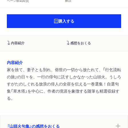
頁
ページ数
解説
400
購入する
内容紹介
感想をおくる
内容紹介
家を捨て、妻子とも別れ、俗世の一切から放たれて、「行乞流転
の旅」の日々を、一行の俳句に託すしかなかった山頭火。うしろ
すがたのしぐれる放浪の俳人の全容を伝える一巻選集！自選句
集「草木塔」を中心に、作者の境涯を象徴する随筆も精選収録す
る。
『山頭火句集』の感想をおくる