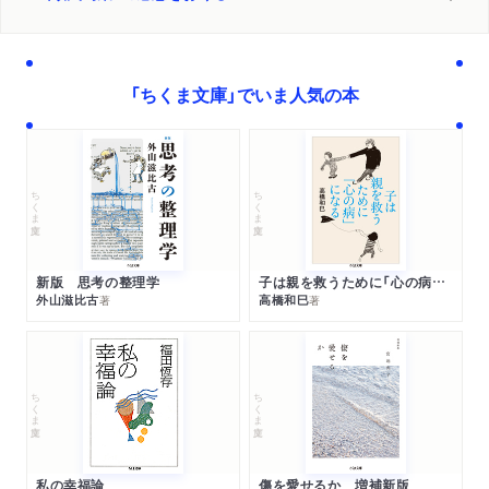
「ちくま文庫」でいま人気の本
ちくま文庫
ちくま文庫
新版 思考の整理学
子は親を救うために「心の病」になる
外山滋比古
高橋和巳
著
著
ちくま文庫
ちくま文庫
私の幸福論
傷を愛せるか 増補新版