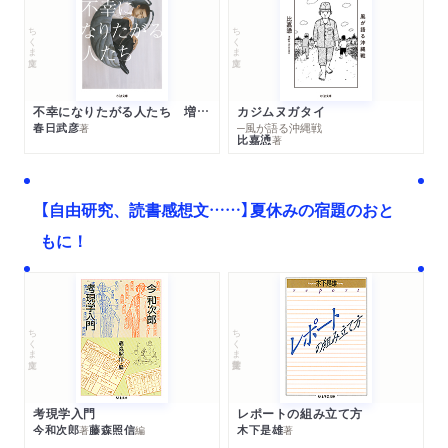
ちくま文庫
ちくま文庫
不幸になりたがる人たち 増補新版
カジムヌガタイ
春日武彦
─風が語る沖縄戦
著
比嘉慂
著
【自由研究、読書感想文……】夏休みの宿題のおと
もに！
ちくま文庫
ちくま学芸文庫
考現学入門
レポートの組み立て方
今和次郎
藤森照信
木下是雄
著
編
著