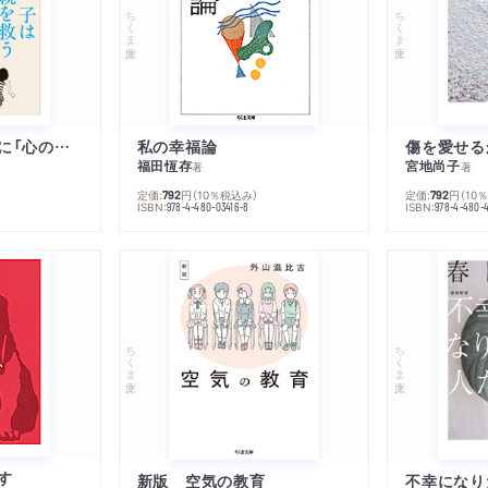
ちくま文庫
ちくま文庫
子は親を救うために「心の病」になる
私の幸福論
傷を愛せる
福田恆存
宮地尚子
著
著
定価:
円
（10％税込み）
定価:
円
（10
792
792
ISBN:
ISBN:
978-4-480-03416-8
978-4-480-
ちくま文庫
ちくま文庫
す
新版 空気の教育