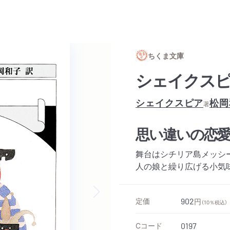
ちくま文庫
シェイクスピ
シェイクスピア
松岡
著
思い違いの恋
舞台はシチリア島メッシ
人の娘と繰り広げる小気味
定価
902
円
（10％税込）
Next slide
Cコード
0197