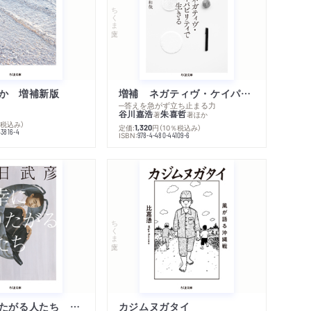
ちくま文庫
か 増補新版
増補 ネガティヴ・ケイパビリティで生きる
─答えを急がず立ち止まる力
谷川嘉浩
朱喜哲
著
著
ほか
％税込み）
定価:
円
（10％税込み）
1,320
43816-4
ISBN:
978-4-480-44109-6
ちくま文庫
不幸になりたがる人たち 増補新版
カジムヌガタイ