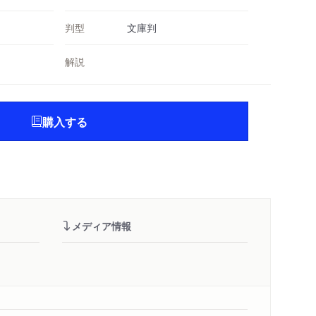
判型
文庫判
解説
購入する
メディア情報