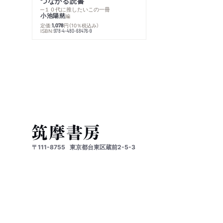
つながる読書
─１０代に推したいこの一冊
小池陽慈
編
定価:
円
（10％税込み）
1,078
ISBN:
978-4-480-68476-9
〒111-8755
東京都台東区蔵前2-5-3