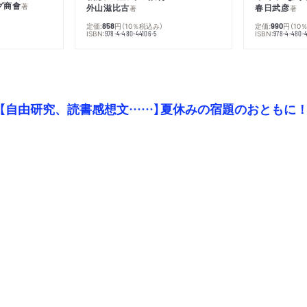
グ商會
著
外山滋比古
春日武彦
著
著
定価:
円
（10％税込み）
定価:
円
（10
858
990
ISBN:
ISBN:
978-4-480-44106-5
978-4-480-
【自由研究、読書感想文……】夏休みの宿題のおともに