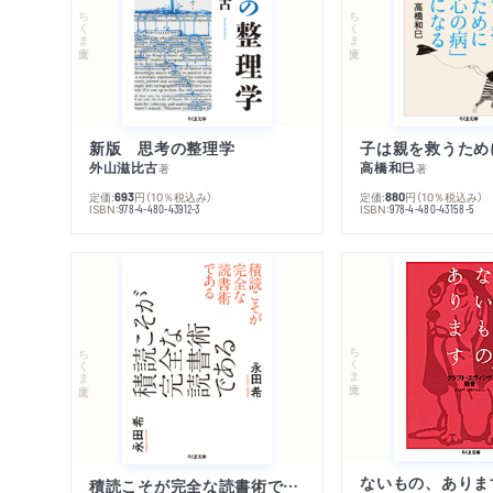
ちくま文庫
ちくま文庫
新版 思考の整理学
外山滋比古
高橋和巳
著
著
定価:
円
（10％税込み）
定価:
円
（10％税込み）
693
880
ISBN:
ISBN:
978-4-480-43912-3
978-4-480-43158-5
ちくま文庫
ちくま文庫
ないもの、ありま
積読こそが完全な読書術である