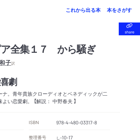
これから出る本
本をさがす
share
share
ア全集１７ から騒ぎ
和子
訳
愛喜劇
ーナ。青年貴族クローディオとベネディックが二
よい恋愛劇。 【解説： 中野春夫 】
ISBN
978-4-480-03317-8
整理番号
-10-17
し