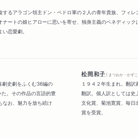
旋するアラゴン領主ドン・ペドロ軍の２人の青年貴族、フィレ
オナートの娘ヒアローに思いを寄せ、独身主義のベネディック
よい恋愛劇。
松岡和子
（ まつおか・かずこ 
劇喜劇史劇をふくむ36編の
１９４２年生まれ。翻訳
書いた。その作品の言語的豊
翻訳。個人訳としては史上
もなお、魅力を放ち続け
文化賞、菊池寛賞、毎日
賞を受賞。