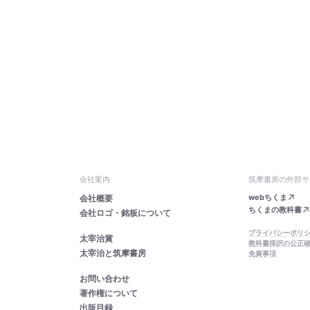
会社案内
筑摩書房の外部サ
webちくま
会社概要
ちくまの教科書
会社ロゴ・銘板について
プライバシーポリ
太宰治賞
教科書採択の公正
太宰治と筑摩書房
免責事項
お問い合わせ
著作権について
出版目録