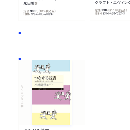
クラフト・エヴィン
永田希
著
定価:
円
（10％税込み）
990
定価:
円
（10％税込み）
990
ISBN:
978-4-480-42571-3
ISBN:
978-4-480-44089-1
ちくまプリマー新書