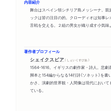
内容紹介
舞台はスペイン領シチリア島メッシーナ。凱
ックは皆の注目の的。クローディオは知事レ
舌戦を交える。２組の男女が織り成す小気味
著作者プロフィール
シェイクスピア
（ しぇいくすぴあ ）
1564-1616。イギリスの劇作家・詩人。悲
脚本と154編からなる14行詩（ソネット）を
かさ、演劇的世界観・人間像は現代において
ている。