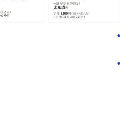
─風が語る沖縄戦
比嘉慂
著
％税込み）
定価:
円
（10％税込み）
1,100
44071-6
ISBN:
978-4-480-44102-7
！