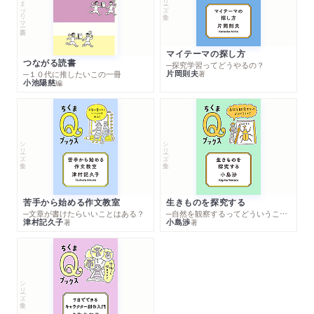
ちくまプリマー新書
マイテーマの探し方
つながる読書
─探究学習ってどうやるの？
片岡則夫
著
─１０代に推したいこの一冊
小池陽慈
編
シリーズ・全集
シリーズ・全集
苦手から始める作文教室
生きものを探究する
─文章が書けたらいいことはある？
─自然を観察するってどういうこと？
津村記久子
小島渉
著
著
シリーズ・全集