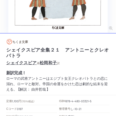
ちくま文庫
シェイクスピア全集２１ アントニーとクレオ
パトラ
シェイクスピア
松岡和子
著
訳
新訳完成！
ローマの武将アントニーはエジプト女王クレオパトラとの恋に
溺れ、ローマと敵対。帝国の命運をかけた恋は劇的な結末を迎
える。 【解説： 由井哲哉 】
円
定価
ISBN
1,100
（10％税込）
978-4-480-03321-5
Cコード
整理番号
し
0197
-10-21