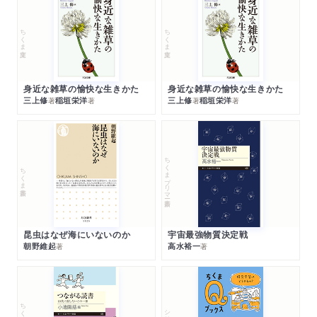
ちくま文庫
ちくま文庫
身近な雑草の愉快な生きかた
身近な雑草の愉快な生きかた
三上修
稲垣栄洋
三上修
稲垣栄洋
著
著
著
著
ちくまプリマー新書
ちくま新書
昆虫はなぜ海にいないのか
宇宙最強物質決定戦
朝野維起
高水裕一
著
著
シリーズ・全集