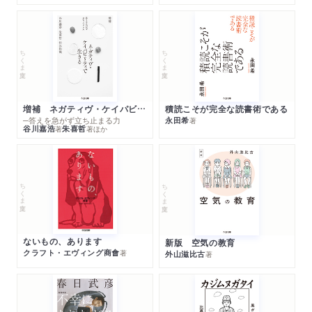
ちくま文庫
ちくま文庫
増補 ネガティヴ・ケイパビリティで生きる
積読こそが完全な読書術である
─答えを急がず立ち止まる力
永田希
著
谷川嘉浩
朱喜哲
著
著
ほか
ちくま文庫
ちくま文庫
ないもの、あります
新版 空気の教育
クラフト・エヴィング商會
著
外山滋比古
著