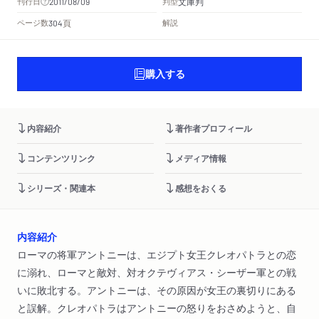
文庫判
刊行日
判型
2011/08/09
頁
ページ数
解説
304
購入する
内容紹介
著作者プロフィール
コンテンツリンク
メディア情報
シリーズ・関連本
感想をおくる
内容紹介
ローマの将軍アントニーは、エジプト女王クレオパトラとの恋
に溺れ、ローマと敵対、対オクテヴィアス・シーザー軍との戦
いに敗北する。アントニーは、その原因が女王の裏切りにある
と誤解。クレオパトラはアントニーの怒りをおさめようと、自