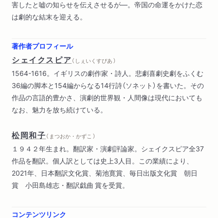
害したと嘘の知らせを伝えさせるが―。帝国の命運をかけた恋
は劇的な結末を迎える。
著作者プロフィール
シェイクスピア
（ しぇいくすぴあ ）
1564-1616。イギリスの劇作家・詩人。悲劇喜劇史劇をふくむ
36編の脚本と154編からなる14行詩（ソネット）を書いた。その
作品の言語的豊かさ、演劇的世界観・人間像は現代においても
なお、魅力を放ち続けている。
松岡和子
（ まつおか・かずこ ）
１９４２年生まれ。翻訳家・演劇評論家。シェイクスピア全37
作品を翻訳。個人訳としては史上3人目。この業績により、
2021年、日本翻訳文化賞、菊池寛賞、毎日出版文化賞 朝日
賞 小田島雄志・翻訳戯曲 賞を受賞。
コンテンツリンク