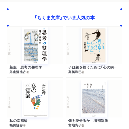
「ちくま文庫」でいま人気の本
ちくま文庫
ちくま文庫
新版 思考の整理学
子は親を救うために「心の病」になる
外山滋比古
高橋和巳
著
著
ちくま文庫
ちくま文庫
私の幸福論
傷を愛せるか 増補新版
福田恆存
宮地尚子
著
著