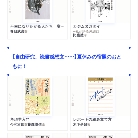
ちくま文庫
ちくま文庫
不幸になりたがる人たち 増補新版
カジムヌガタイ
春日武彦
─風が語る沖縄戦
著
比嘉慂
著
【自由研究、読書感想文……】夏休みの宿題のおと
もに！
ちくま文庫
ちくま学芸文庫
考現学入門
レポートの組み立て方
今和次郎
藤森照信
木下是雄
著
編
著