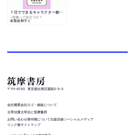
７日でできるキャラクター創作入門
─想像って役立つの？
名取佐和子
著
〒111-8755
東京都台東区蔵前2-5-3
会社概要
会社ロゴ・銘板について
太宰治賞
太宰治と筑摩書房
お問い合わせ
著作権について
出版目録
ソーシャルメディア
リンク集
サイトマップ