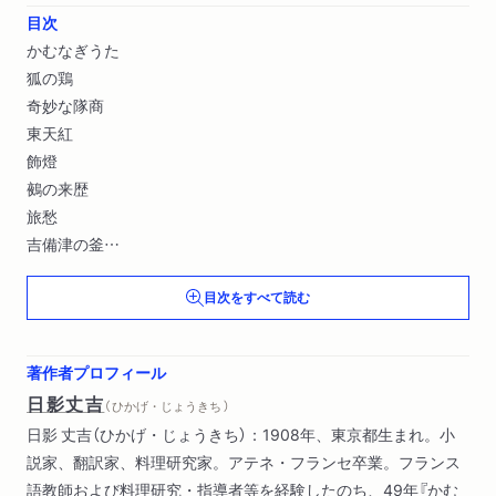
目次
かむなぎうた
狐の鶏
奇妙な隊商
東天紅
飾燈
鵺の来歴
旅愁
吉備津の釜
月夜蟹
目次をすべて読む
ねずみ
猫の泉
写真仲間
著作者プロフィール
饅頭軍団
日影丈吉
（ ひかげ・じょうきち ）
王とのつきあい
日影 丈吉（ひかげ・じょうきち）：1908年、東京都生まれ。小
粉屋の猫
説家、翻訳家、料理研究家。アテネ・フランセ卒業。フランス
吸血鬼
語教師および料理研究・指導者等を経験したのち、49年『かむ