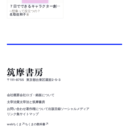
７日でできるキャラクター創作入門
─想像って役立つの？
名取佐和子
著
〒111-8755
東京都台東区蔵前2-5-3
会社概要
会社ロゴ・銘板について
太宰治賞
太宰治と筑摩書房
お問い合わせ
著作権について
出版目録
ソーシャルメディア
リンク集
サイトマップ
webちくま
ちくまの教科書