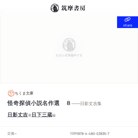
share
share
ちくま文庫
怪奇探偵小説名作選 ８
——日影丈吉集
日影丈吉
日下三蔵
著
編
定価
ISBN
--
978-4-480-03835-7