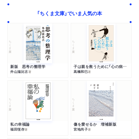
「ちくま文庫」でいま人気の本
ちくま文庫
ちくま文庫
新版 思考の整理学
子は親を救うために「心の病」になる
外山滋比古
高橋和巳
著
著
ちくま文庫
ちくま文庫
私の幸福論
傷を愛せるか 増補新版
福田恆存
宮地尚子
著
著