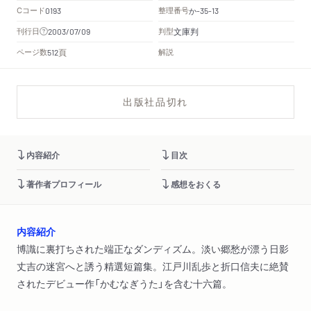
Cコード
整理番号
か
0193
-35-13
文庫判
刊行日
判型
2003/07/09
頁
ページ数
解説
512
出版社品切れ
内容紹介
目次
著作者プロフィール
感想をおくる
内容紹介
博識に裏打ちされた端正なダンディズム。淡い郷愁が漂う日影
丈吉の迷宮へと誘う精選短篇集。江戸川乱歩と折口信夫に絶賛
されたデビュー作「かむなぎうた」を含む十六篇。