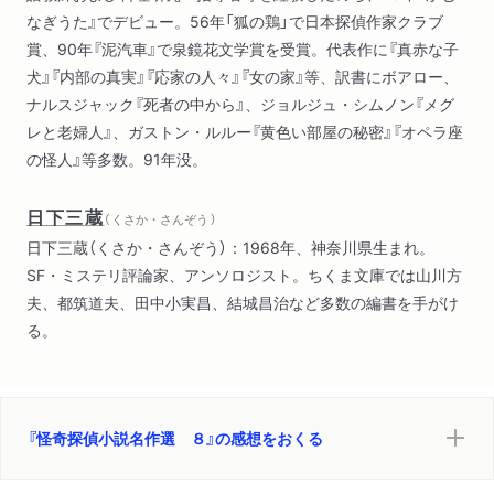
なぎうた』でデビュー。56年「狐の鶏」で日本探偵作家クラブ
賞、90年『泥汽車』で泉鏡花文学賞を受賞。代表作に『真赤な子
犬』『内部の真実』『応家の人々』『女の家』等、訳書にボアロー、
ナルスジャック『死者の中から』、ジョルジュ・シムノン『メグ
レと老婦人』、ガストン・ルルー『黄色い部屋の秘密』『オペラ座
の怪人』等多数。91年没。
日下三蔵
（ くさか・さんぞう ）
日下三蔵（くさか・さんぞう）：1968年、神奈川県生まれ。
SF・ミステリ評論家、アンソロジスト。ちくま文庫では山川方
夫、都筑道夫、田中小実昌、結城昌治など多数の編書を手がけ
る。
『怪奇探偵小説名作選 ８』の感想をおくる