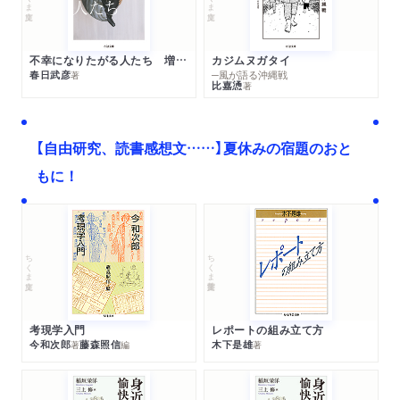
不幸になりたがる人たち 増補新版
カジムヌガタイ
春日武彦
─風が語る沖縄戦
著
比嘉慂
著
【自由研究、読書感想文……】夏休みの宿題のおと
もに！
ちくま文庫
ちくま学芸文庫
考現学入門
レポートの組み立て方
今和次郎
藤森照信
木下是雄
著
編
著