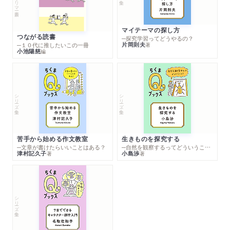
マイテーマの探し方
つながる読書
─探究学習ってどうやるの？
片岡則夫
著
─１０代に推したいこの一冊
小池陽慈
編
シリーズ・全集
シリーズ・全集
苦手から始める作文教室
生きものを探究する
─文章が書けたらいいことはある？
─自然を観察するってどういうこと？
津村記久子
小島渉
著
著
シリーズ・全集