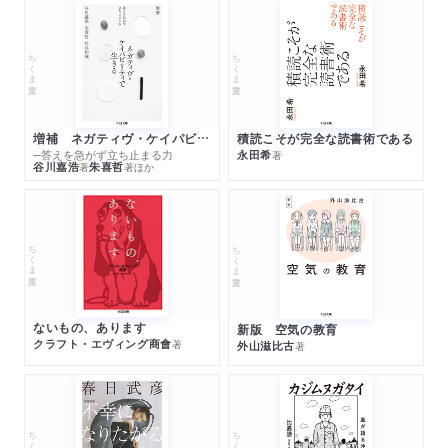
ちくま文庫
ちくま文庫
増補 ネガティヴ・ケイパビリティで生きる
積読こそが完全な読書術である
─答えを急がず立ち止まる力
永田希
著
谷川嘉浩
朱喜哲
著
著
ほか
ちくま文庫
ちくま文庫
ないもの、あります
新版 空気の教育
クラフト・エヴィング商會
著
外山滋比古
著
ちくま文庫
ちくま文庫