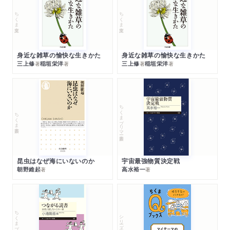
ちくま文庫
ちくま文庫
身近な雑草の愉快な生きかた
身近な雑草の愉快な生きかた
三上修
稲垣栄洋
三上修
稲垣栄洋
著
著
著
著
ちくまプリマー新書
ちくま新書
昆虫はなぜ海にいないのか
宇宙最強物質決定戦
朝野維起
高水裕一
著
著
ちくまプリマー新書
シリーズ・全集