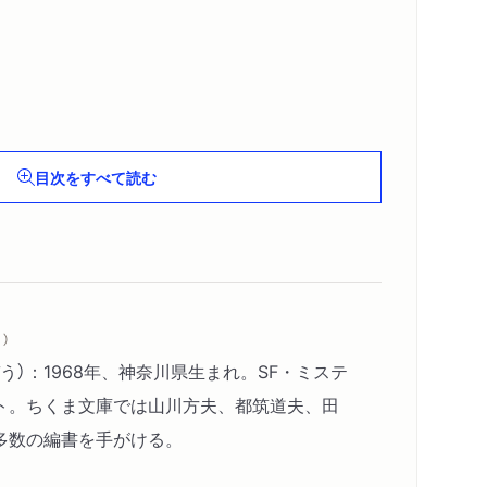
目次をすべて読む
）
う）：1968年、神奈川県生まれ。SF・ミステ
ト。ちくま文庫では山川方夫、都筑道夫、田
多数の編書を手がける。