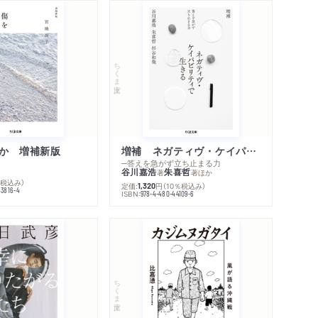
感想をおくる
ちくま文庫
か 増補新版
増補 ネガティヴ・ケイパビリティで生きる
─答えを急がず立ち止まる力
谷川嘉浩
朱喜哲
著
著
ほか
％税込み）
定価:
円
（10％税込み）
1,320
43816-4
ISBN:
978-4-480-44109-6
ちくま文庫