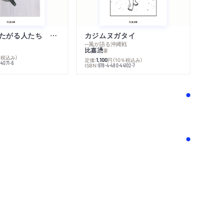
不幸になりたがる人たち 増補新版
カジムヌガタイ
─風が語る沖縄戦
比嘉慂
著
％税込み）
定価:
円
（10％税込み）
1,100
44071-6
ISBN:
978-4-480-44102-7
！