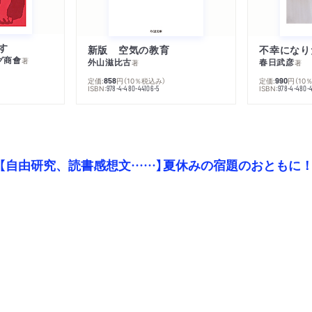
す
新版 空気の教育
グ商會
著
外山滋比古
春日武彦
著
著
定価:
円
（10％税込み）
定価:
円
（10
858
990
ISBN:
ISBN:
978-4-480-44106-5
978-4-480-
【自由研究、読書感想文……】夏休みの宿題のおともに