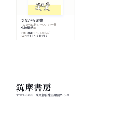
つながる読書
─１０代に推したいこの一冊
小池陽慈
編
定価:
円
（10％税込み）
1,078
ISBN:
978-4-480-68476-9
〒111-8755
東京都台東区蔵前2-5-3