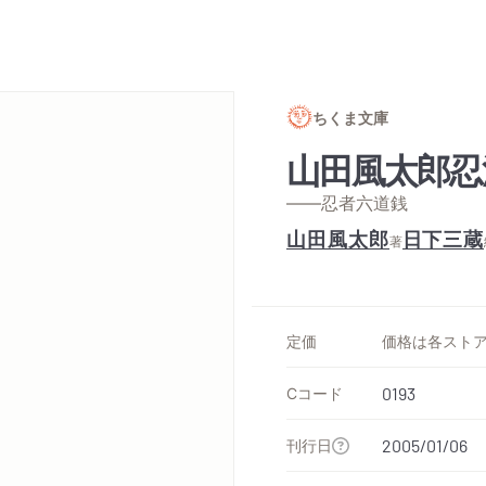
ちくま文庫
山田風太郎忍
——忍者六道銭
山田風太郎
日下三蔵
著
定価
Cコード
0193
刊行日
2005/01/06