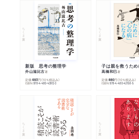
ちくま文庫
ちくま文庫
新版 思考の整理学
外山滋比古
高橋和巳
著
著
定価:
円
（10％税込み）
定価:
円
（10％税込み）
693
880
ISBN:
ISBN:
978-4-480-43912-3
978-4-480-43158-5
ちくま文庫
ちくま文庫