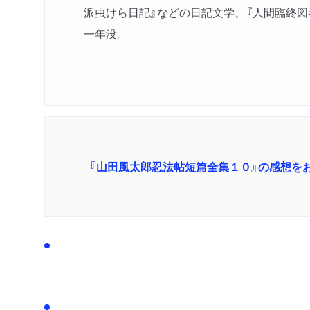
派虫けら日記』などの日記文学、『人間臨終図
一年没。
『山田風太郎忍法帖短篇全集１０』の感想を