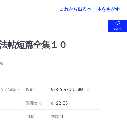
これから出る本
本をさがす
share
share
法帖短篇全集１０
編
価格は各ストアでご確認ください
ISBN
978-4-480-03960-6
整理番号
-22-25
や
判型
文庫判