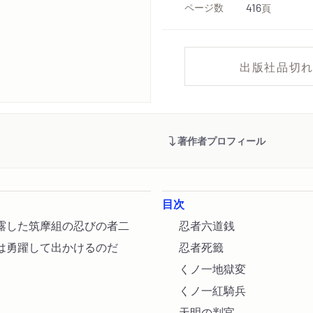
ページ数
416
頁
出版社品切
著作者プロフィール
目次
露した筑摩組の忍びの者二
忍者六道銭
は勇躍して出かけるのだ
忍者死籤
くノ一地獄変
くノ一紅騎兵
天明の判官