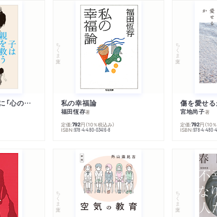
ちくま文庫
ちくま文庫
子は親を救うために「心の病」になる
私の幸福論
傷を愛せる
福田恆存
宮地尚子
著
著
定価:
円
（10％税込み）
定価:
円
（10
792
792
ISBN:
ISBN:
978-4-480-03416-8
978-4-480-
ちくま文庫
ちくま文庫