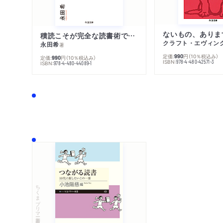
ないもの、ありま
積読こそが完全な読書術である
クラフト・エヴィン
永田希
著
定価:
円
（10％税込み）
990
定価:
円
（10％税込み）
990
ISBN:
978-4-480-42571-3
ISBN:
978-4-480-44089-1
ちくまプリマー新書