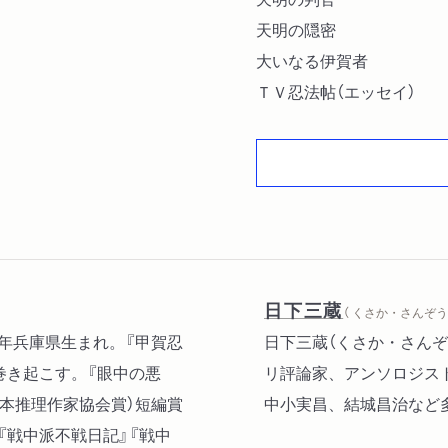
天明の隠密
大いなる伊賀者
ＴＶ忍法帖（エッセイ）
日下三蔵
（ くさか・さんぞう 
二年兵庫県生まれ。『甲賀忍
日下三蔵（くさか・さんぞ
巻き起こす。『眼中の悪
リ評論家、アンソロジス
日本推理作家協会賞）短編賞
中小実昌、結城昌治など
『戦中派不戦日記』『戦中