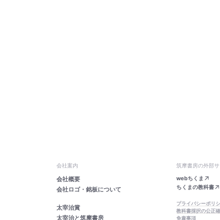
会社案内
筑摩書房の外部サ
webちくま
会社概要
ちくまの教科書
会社ロゴ・銘板について
プライバシーポリ
太宰治賞
教科書採択の公正
太宰治と筑摩書房
免責事項