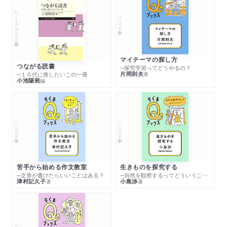
ちくまプリマー新書
シリーズ・全集
マイテーマの探し方
つながる読書
─探究学習ってどうやるの？
片岡則夫
著
─１０代に推したいこの一冊
小池陽慈
編
シリーズ・全集
シリーズ・全集
苦手から始める作文教室
生きものを探究する
─文章が書けたらいいことはある？
─自然を観察するってどういうこと？
津村記久子
小島渉
著
著