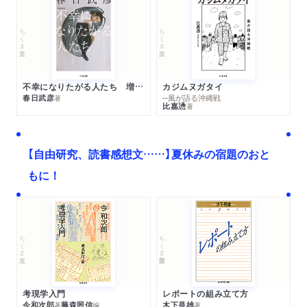
ちくま文庫
ちくま文庫
不幸になりたがる人たち 増補新版
カジムヌガタイ
春日武彦
─風が語る沖縄戦
著
比嘉慂
著
【自由研究、読書感想文……】夏休みの宿題のおと
もに！
ちくま文庫
ちくま学芸文庫
考現学入門
レポートの組み立て方
今和次郎
藤森照信
木下是雄
著
編
著