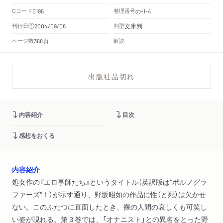
Cコード
整理番号
の
0195
-1-4
文庫判
刊行日
判型
2004/09/08
頁
ページ数
解説
368
出版社品切れ
内容紹介
目次
感想をおくる
内容紹介
処女作の『エロ事師たち』というタイトル（英訳版は“ポルノグラ
ファーズ”！）が示す通り、野坂昭如の作品に性（と死）は欠かせ
ない。このふたつに直面したとき、裸の人間の哀しくも可笑し
い姿が現れる。第３巻では、「オナニスト」との異名をとった野