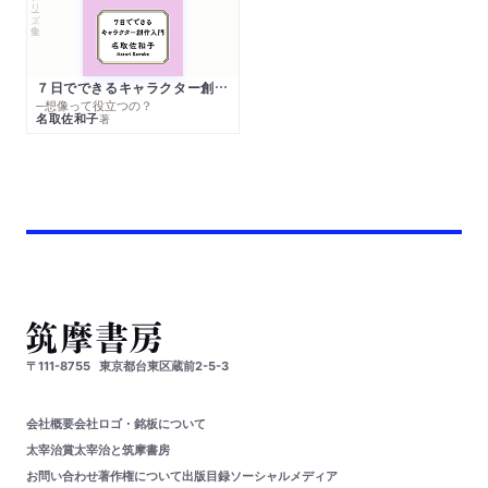
シリーズ・全集
７日でできるキャラクター創作入門
─想像って役立つの？
名取佐和子
著
〒111-8755
東京都台東区蔵前2-5-3
会社概要
会社ロゴ・銘板について
太宰治賞
太宰治と筑摩書房
お問い合わせ
著作権について
出版目録
ソーシャルメディア