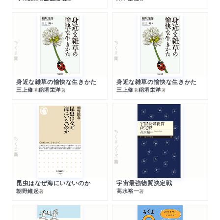
ちくま文庫
ちくま文庫
身近な雑草の愉快な生きかた
身近な雑草の愉快な生きかた
三上修
稲垣栄洋
三上修
稲垣栄洋
著
著
著
著
ちくまプリマー新書
ちくま新書
昆虫はなぜ海にいないのか
宇宙最強物質決定戦
朝野維起
高水裕一
著
著