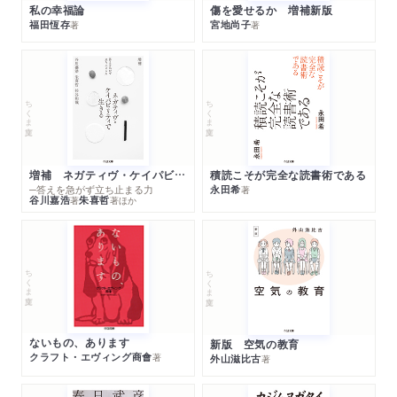
私の幸福論
傷を愛せるか 増補新版
福田恆存
宮地尚子
著
著
ちくま文庫
ちくま文庫
増補 ネガティヴ・ケイパビリティで生きる
積読こそが完全な読書術である
─答えを急がず立ち止まる力
永田希
著
谷川嘉浩
朱喜哲
著
著
ほか
ちくま文庫
ちくま文庫
ないもの、あります
新版 空気の教育
クラフト・エヴィング商會
著
外山滋比古
著