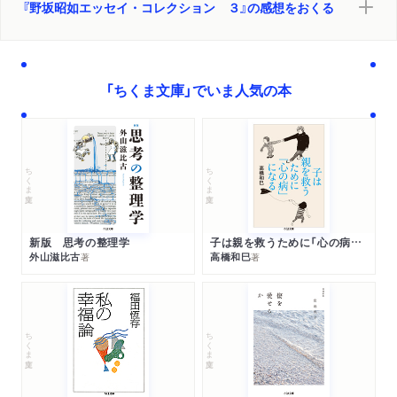
『野坂昭如エッセイ・コレクション ３』の感想をおくる
「ちくま文庫」でいま人気の本
ちくま文庫
ちくま文庫
新版 思考の整理学
子は親を救うために「心の病」になる
外山滋比古
高橋和巳
著
著
ちくま文庫
ちくま文庫