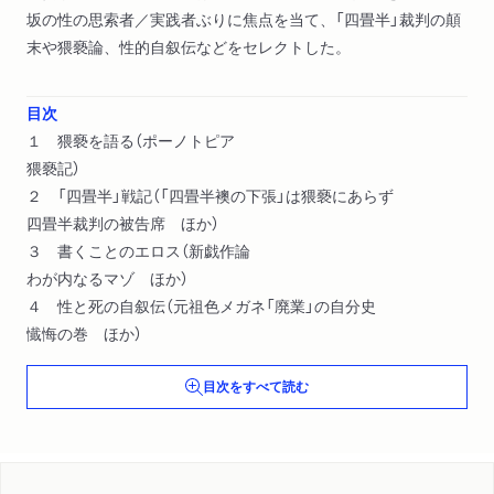
坂の性の思索者／実践者ぶりに焦点を当て、「四畳半」裁判の顛
末や猥褻論、性的自叙伝などをセレクトした。
目次
１ 猥褻を語る（ポーノトピア
猥褻記）
２ 「四畳半」戦記（「四畳半襖の下張」は猥褻にあらず
四畳半裁判の被告席 ほか）
３ 書くことのエロス（新戯作論
わが内なるマゾ ほか）
４ 性と死の自叙伝（元祖色メガネ「廃業」の自分史
懴悔の巻 ほか）
目次をすべて読む