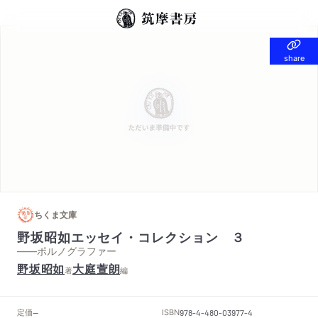
share
share
ちくま文庫
野坂昭如エッセイ・コレクション ３
——ポルノグラファー
野坂昭如
大庭萱朗
著
編
定価
ISBN
--
978-4-480-03977-4