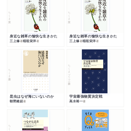
ちくま文庫
ちくま文庫
身近な雑草の愉快な生きかた
身近な雑草の愉快な生きかた
三上修
稲垣栄洋
三上修
稲垣栄洋
著
著
著
著
ちくまプリマー新書
ちくま新書
昆虫はなぜ海にいないのか
宇宙最強物質決定戦
朝野維起
高水裕一
著
著
シリーズ・全集