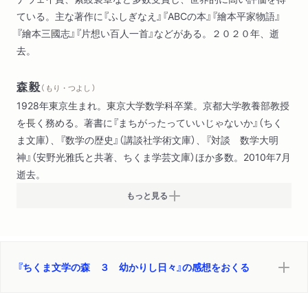
クジャクヤママユ（ヘッセ）
ている。主な著作に『ふしぎなえ』『ABCの本』『繪本平家物語』
にんじん 抄（ルナール）
『繪本三國志』『片想い百人一首』などがある。２０２０年、逝
インディアン・キャンプ（ヘミングウェイ）
去。
梨花（吉野せい）
注射（森茉莉）
森毅
小さき者へ（有島武郎）
（ もり・つよし ）
故郷（魯迅）
1928年東京生まれ。東京大学数学科卒業。京都大学教養部教授
を長く務める。著書に『まちがったっていいじゃないか』（ちく
ま文庫）、『数学の歴史』（講談社学術文庫）、『対談 数学大明
神』（安野光雅氏と共著、ちくま学芸文庫）ほか多数。2010年7月
逝去。
もっと見る
『ちくま文学の森 ３ 幼かりし日々』の感想をおくる