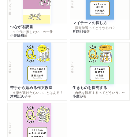
ちくまプリマー新書
マイテーマの探し方
つながる読書
─探究学習ってどうやるの？
片岡則夫
著
─１０代に推したいこの一冊
小池陽慈
編
シリーズ・全集
シリーズ・全集
苦手から始める作文教室
生きものを探究する
─文章が書けたらいいことはある？
─自然を観察するってどういうこと？
津村記久子
小島渉
著
著
シリーズ・全集