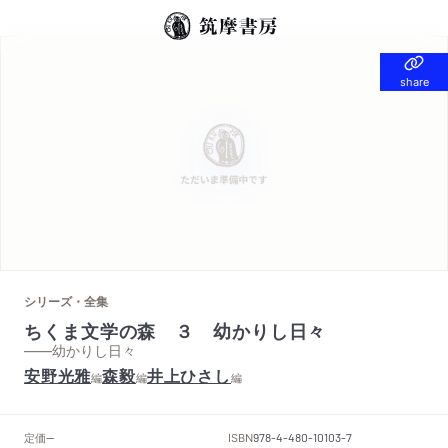
share
share
シリーズ・全集
ちくま文学の森 ３ 幼かりし日々
——幼かりし日々
安野光雅
森毅
井上ひさし
編
編
編
定価
ISBN
--
978-4-480-10103-7