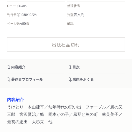
Cコード
整理番号
0393
四六判
刊行日
判型
1988/10/24
頁
ページ数
解説
480
出版社品切れ
内容紹介
目次
著作者プロフィール
感想をおくる
内容紹介
うけとり 木山捷平／幼年時代の思い出 ファーブル／風の又
三郎 宮沢賢治／鮨 岡本かの子／風琴と魚の町 林芙美子／
最初の思出 大杉栄 他