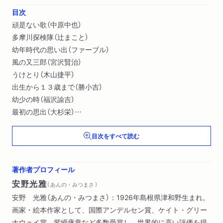
目次
頑是ない歌（中原中也）
多摩川探検隊（辻まこと）
幼年時代の思い出（ファーブル）
風の又三郎（宮沢賢治）
うけとり（木山捷平）
出生から１３歳まで（勝小吉）
幼少の時（福沢諭吉）
最初の思出（大杉栄）
お月さまいくつ（山川菊栄）
目次をすべて読む
父（金子ふみ子）
少女（マンスフィールド）
風琴と魚の町（林芙美子）
著作者プロフィール
鮨（岡本かの子）
安野光雅
（ あんの・みつまさ ）
龍潭譚（泉鏡花）
安野 光雅（あんの・みつまさ）：1926年島根県津和野生まれ。
少年〈こども〉の悲哀〈かなしみ〉（国木田独歩）
画家・絵本作家として、国際アンデルセン賞、ケイト・グリー
クリスマスの思い出（カポーティ）
ナウェイ賞、紫綬褒章など多数受賞し、世界的に高い評価を得