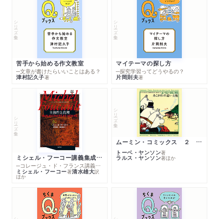
シリーズ・全集
シリーズ・全集
苦手から始める作文教室
マイテーマの探し方
─文章が書けたらいいことはある？
─探究学習ってどうやるの？
津村記久子
片岡則夫
著
著
シリーズ・全集
シリーズ・全集
ムーミン・コミックス ２ あこがれの遠い土地
トーベ・ヤンソン
著
ミシェル・フーコー講義集成１０ 主体性と真理
ラルス・ヤンソン
著
ほか
─コレージュ・ド・フランス講義１９８０－１９８１年度
ミシェル・フーコー
清水雄大
著
訳
ほか