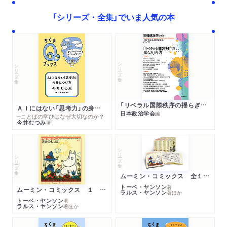
「シリーズ・全集」でいま人気の本
シリーズ・全集
シリーズ・全集
「リベラル国際秩序の揺らぎ」再考 年報政治学２０２６‐Ⅰ
ＡＩにはない「思考力」の身につけ方
日本政治学会
編
─ことばの学びはなぜ大切なのか？
今井むつみ
著
シリーズ・全集
シリーズ・全集
ムーミン・コミックス 全１４巻セット
トーベ・ヤンソン
著
ムーミン・コミックス １ 黄金のしっぽ
ラルス・ヤンソン
著
ほか
トーベ・ヤンソン
著
ラルス・ヤンソン
著
ほか