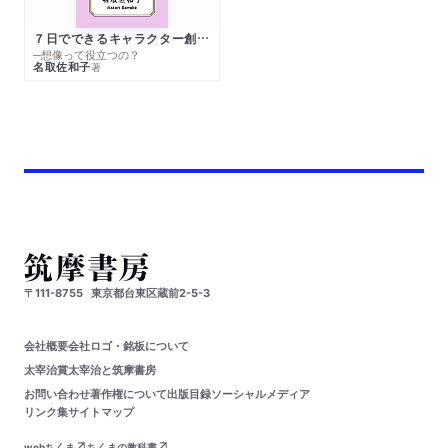
７日でできるキャラクター創作入門
─想像って役立つの？
名取佐和子
著
〒111-8755
東京都台東区蔵前2-5-3
会社概要
会社ロゴ・銘板について
太宰治賞
太宰治と筑摩書房
お問い合わせ
著作権について
出版目録
ソーシャルメディア
リンク集
サイトマップ
webちくま
ちくまの教科書