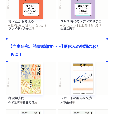
シリーズ・全集
シリーズ・全集
地べたから考える
ＳＮＳ時代のメディアリテラシー
─世界はそこだけじゃないから
─ウソとホントは見分けられる？
ブレイディみかこ
山脇岳志
著
著
【自由研究、読書感想文……】夏休みの宿題のおと
もに！
ちくま文庫
ちくま学芸文庫
考現学入門
レポートの組み立て方
今和次郎
藤森照信
木下是雄
著
編
著