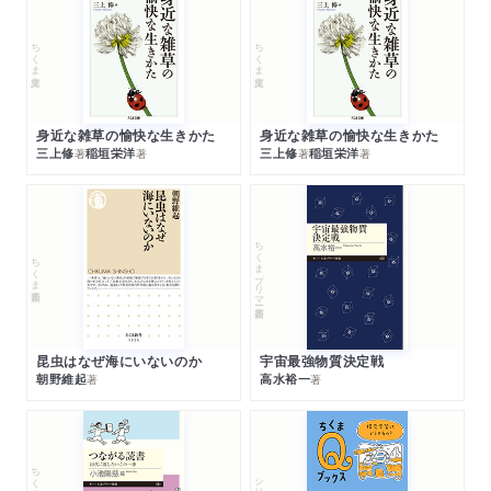
ちくま文庫
ちくま文庫
身近な雑草の愉快な生きかた
身近な雑草の愉快な生きかた
三上修
稲垣栄洋
三上修
稲垣栄洋
著
著
著
著
ちくまプリマー新書
ちくま新書
昆虫はなぜ海にいないのか
宇宙最強物質決定戦
朝野維起
高水裕一
著
著
シリーズ・全集