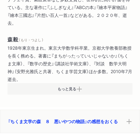
女強盗（菊池寛）
ている。主な著作に『ふしぎなえ』『ABCの本』『繪本平家物語』
ナイチンゲールとばら（ワイルド）
『繪本三國志』『片想い百人一首』などがある。２０２０年、逝
カチカチ山（太宰治）
去。
手紙（モーム）
或る調書の一節（谷崎潤一郎）
森毅
停車場で（小泉八雲）
（ もり・つよし ）
1928年東京生まれ。東京大学数学科卒業。京都大学教養部教授
を長く務める。著書に『まちがったっていいじゃないか』（ちく
ま文庫）、『数学の歴史』（講談社学術文庫）、『対談 数学大明
神』（安野光雅氏と共著、ちくま学芸文庫）ほか多数。2010年7月
逝去。
もっと見る
『ちくま文学の森 ８ 悪いやつの物語』の感想をおくる