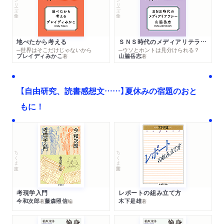
シリーズ・全集
シリーズ・全集
地べたから考える
ＳＮＳ時代のメディアリテラシー
─世界はそこだけじゃないから
─ウソとホントは見分けられる？
ブレイディみかこ
山脇岳志
著
著
【自由研究、読書感想文……】夏休みの宿題のおと
もに！
ちくま文庫
ちくま学芸文庫
考現学入門
レポートの組み立て方
今和次郎
藤森照信
木下是雄
著
編
著