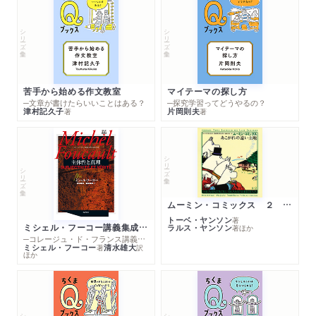
シリーズ・全集
シリーズ・全集
苦手から始める作文教室
マイテーマの探し方
─文章が書けたらいいことはある？
─探究学習ってどうやるの？
津村記久子
片岡則夫
著
著
シリーズ・全集
シリーズ・全集
ムーミン・コミックス ２ あこがれの遠い土地
トーベ・ヤンソン
著
ミシェル・フーコー講義集成１０ 主体性と真理
ラルス・ヤンソン
著
ほか
─コレージュ・ド・フランス講義１９８０－１９８１年度
ミシェル・フーコー
清水雄大
著
訳
ほか