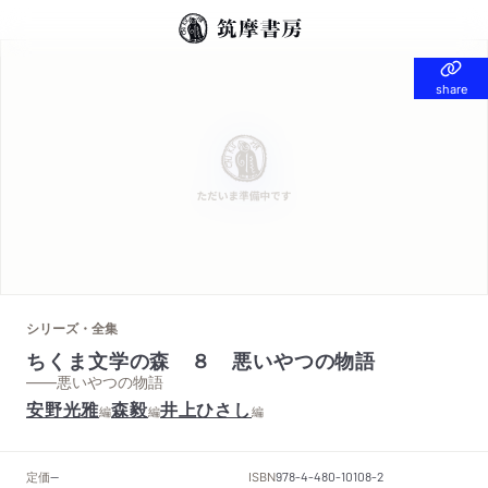
share
share
シリーズ・全集
ちくま文学の森 ８ 悪いやつの物語
——悪いやつの物語
安野光雅
森毅
井上ひさし
編
編
編
定価
ISBN
--
978-4-480-10108-2