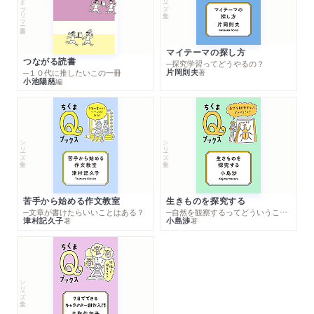
ちくまプリマー新書
マイテーマの探し方
つながる読書
─探究学習ってどうやるの？
片岡則夫
著
─１０代に推したいこの一冊
小池陽慈
編
シリーズ・全集
シリーズ・全集
苦手から始める作文教室
生きものを探究する
─文章が書けたらいいことはある？
─自然を観察するってどういうこと？
津村記久子
小島渉
著
著
シリーズ・全集