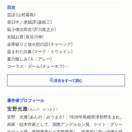
目次
芸語（山村暮鳥）
昼日中／老賊譚（森銑三）
鼠小僧次郎吉（芥川龍之介）
女賊お君（長谷川伸）
金庫破りと放火犯の話（チャペック）
盗まれた白象（マーク・トウェイン）
夏の愉しみ（Ａ．アレー）
コーラス・ガール（チェーホフ）
異本「アメリカの悲劇」（Ｊ．コリア）
目次をすべて読む
二壜のソース（ダンセイニ）
酒樽（モーパッサン）
殺し屋（ヘミングウェイ）
著作者プロフィール
中世に於ける一殺人常習者の遺せる哲学的日記の抜萃（三島由紀
安野光雅
（ あんの・みつまさ ）
夫）
安野 光雅（あんの・みつまさ）：1926年島根県津和野生まれ。
光る道（檀一雄）
画家・絵本作家として、国際アンデルセン賞、ケイト・グリー
桜の森の満開の下（坂口安吾）
ナウェイ賞、紫綬褒章など多数受賞し、世界的に高い評価を得