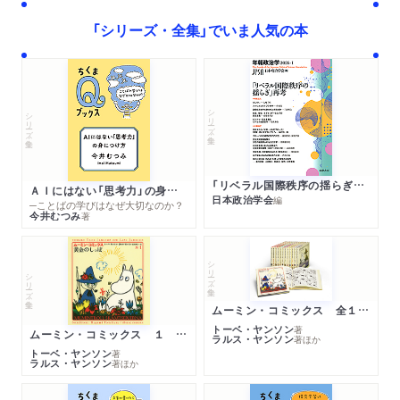
「シリーズ・全集」でいま人気の本
シリーズ・全集
シリーズ・全集
「リベラル国際秩序の揺らぎ」再考 年報政治学２０２６‐Ⅰ
ＡＩにはない「思考力」の身につけ方
日本政治学会
編
─ことばの学びはなぜ大切なのか？
今井むつみ
著
シリーズ・全集
シリーズ・全集
ムーミン・コミックス 全１４巻セット
トーベ・ヤンソン
著
ムーミン・コミックス １ 黄金のしっぽ
ラルス・ヤンソン
著
ほか
トーベ・ヤンソン
著
ラルス・ヤンソン
著
ほか