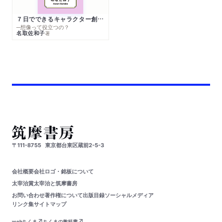
７日でできるキャラクター創作入門
─想像って役立つの？
名取佐和子
著
〒111-8755
東京都台東区蔵前2-5-3
会社概要
会社ロゴ・銘板について
太宰治賞
太宰治と筑摩書房
お問い合わせ
著作権について
出版目録
ソーシャルメディア
リンク集
サイトマップ
webちくま
ちくまの教科書