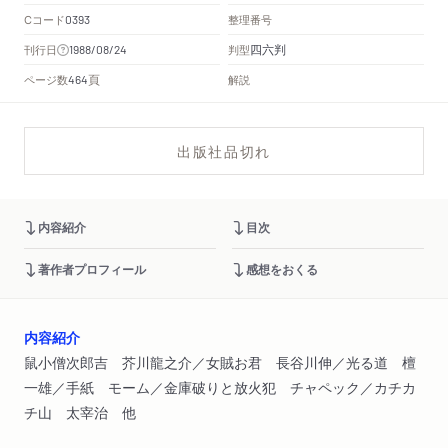
Cコード
整理番号
0393
四六判
刊行日
判型
1988/08/24
頁
ページ数
解説
464
出版社品切れ
内容紹介
目次
著作者プロフィール
感想をおくる
内容紹介
鼠小僧次郎吉 芥川龍之介／女賊お君 長谷川伸／光る道 檀
一雄／手紙 モーム／金庫破りと放火犯 チャペック／カチカ
チ山 太宰治 他