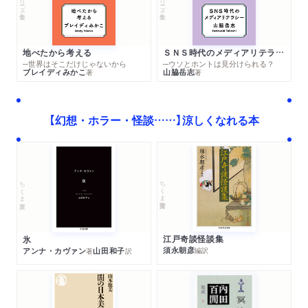
地べたから考える
ＳＮＳ時代のメディアリテラシー
─世界はそこだけじゃないから
─ウソとホントは見分けられる？
ブレイディみかこ
山脇岳志
著
著
【幻想・ホラー・怪談……】涼しくなれる本
ちくま学芸文庫
ちくま文庫
江戸奇談怪談集
氷
須永朝彦
アンナ・カヴァン
山田和子
編訳
著
訳