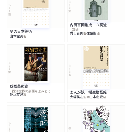
ちくま文庫
ちくま新書
内田百閒集成 ３冥途
─冥途
闇の日本美術
内田百閒
佐藤聖
著
編
山本聡美
著
ちくま学芸文庫
ちくま新書
残酷美術史
─西洋世界の裏面をよみとく
まんが訳 稲生物怪録
池上英洋
著
大塚英志
山本忠宏
監修
編
ちくま文庫