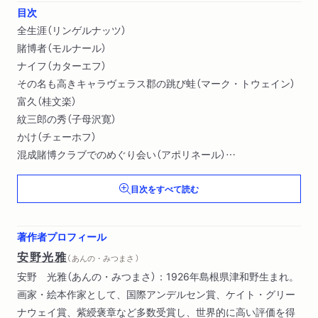
目次
全生涯（リンゲルナッツ）
賭博者（モルナール）
ナイフ（カターエフ）
その名も高きキャラヴェラス郡の跳び蛙（マーク・トウェイン）
富久（桂文楽）
紋三郎の秀（子母沢寛）
かけ（チェーホフ）
混成賭博クラブでのめぐり会い（アポリネール）
アフリカでの私（ボンテンペルリ）
目次をすべて読む
黒い手帳（久生十蘭）
スペードの女王（プーシキン）
木馬を駆る少年（Ｄ．Ｈ．ロレンス）
著作者プロフィール
５万ドル（ヘミングウェイ）
安野光雅
（ あんの・みつまさ ）
塩百姓（獅子文六）
安野 光雅（あんの・みつまさ）：1926年島根県津和野生まれ。
闘鶏（今東光）
画家・絵本作家として、国際アンデルセン賞、ケイト・グリー
死人に口なし（シュニッツラー）
ナウェイ賞、紫綬褒章など多数受賞し、世界的に高い評価を得
もう一度（ゴールズワージー）