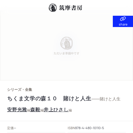
share
share
シリーズ・全集
ちくま文学の森１０ 賭けと人生
——賭けと人生
安野光雅
森毅
井上ひさし
編
編
編
定価
ISBN
--
978-4-480-10110-5