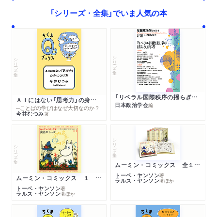
「シリーズ・全集」でいま人気の本
シリーズ・全集
シリーズ・全集
「リベラル国際秩序の揺らぎ」再考 年報政治学２０２６‐Ⅰ
ＡＩにはない「思考力」の身につけ方
日本政治学会
編
─ことばの学びはなぜ大切なのか？
今井むつみ
著
シリーズ・全集
シリーズ・全集
ムーミン・コミックス 全１４巻セット
トーベ・ヤンソン
著
ムーミン・コミックス １ 黄金のしっぽ
ラルス・ヤンソン
著
ほか
トーベ・ヤンソン
著
ラルス・ヤンソン
著
ほか