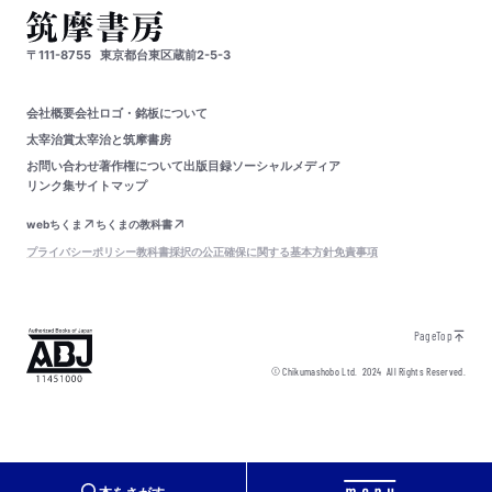
〒111-8755
東京都台東区蔵前2-5-3
会社概要
会社ロゴ・銘板について
太宰治賞
太宰治と筑摩書房
お問い合わせ
著作権について
出版目録
ソーシャルメディア
リンク集
サイトマップ
webちくま
ちくまの教科書
プライバシーポリシー
教科書採択の公正確保に関する基本方針
免責事項
PageTop
© Chikumashobo Ltd.
2024
All Rights Reserved.
本をさがす