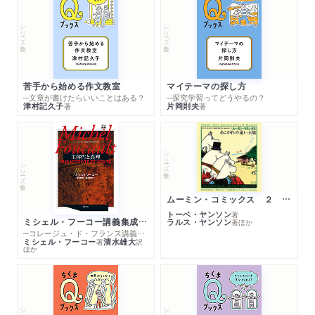
シリーズ・全集
シリーズ・全集
苦手から始める作文教室
マイテーマの探し方
─文章が書けたらいいことはある？
─探究学習ってどうやるの？
津村記久子
片岡則夫
著
著
シリーズ・全集
シリーズ・全集
ムーミン・コミックス ２ あこがれの遠い土地
トーベ・ヤンソン
著
ミシェル・フーコー講義集成１０ 主体性と真理
ラルス・ヤンソン
著
ほか
─コレージュ・ド・フランス講義１９８０－１９８１年度
ミシェル・フーコー
清水雄大
著
訳
ほか
シリーズ・全集
シリーズ・全集