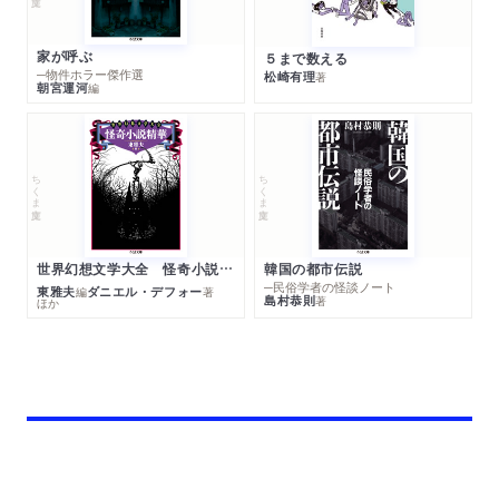
家が呼ぶ
５まで数える
─物件ホラー傑作選
松崎有理
著
朝宮運河
編
ちくま文庫
ちくま文庫
世界幻想文学大全 怪奇小説精華
韓国の都市伝説
─民俗学者の怪談ノート
東雅夫
ダニエル・デフォー
編
著
島村恭則
著
ほか