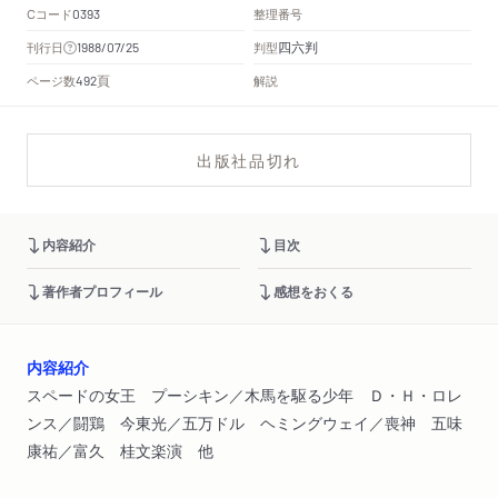
Cコード
整理番号
0393
四六判
刊行日
判型
1988/07/25
頁
ページ数
解説
492
出版社品切れ
内容紹介
目次
著作者プロフィール
感想をおくる
内容紹介
スペードの女王 プーシキン／木馬を駆る少年 Ｄ・Ｈ・ロレ
ンス／闘鶏 今東光／五万ドル ヘミングウェイ／喪神 五味
康祐／富久 桂文楽演 他