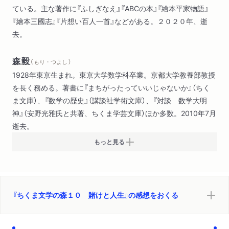
ている。主な著作に『ふしぎなえ』『ABCの本』『繪本平家物語』
哲人パーカー・アダスン（ビアス）
『繪本三國志』『片想い百人一首』などがある。２０２０年、逝
最後の一句（森鴎外）
去。
喪神（五味康祐）
入れ札（菊池寛）
森毅
（ もり・つよし ）
1928年東京生まれ。東京大学数学科卒業。京都大学教養部教授
を長く務める。著書に『まちがったっていいじゃないか』（ちく
ま文庫）、『数学の歴史』（講談社学術文庫）、『対談 数学大明
神』（安野光雅氏と共著、ちくま学芸文庫）ほか多数。2010年7月
逝去。
もっと見る
『ちくま文学の森１０ 賭けと人生』の感想をおくる