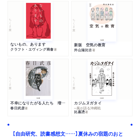
ちくま文庫
ちくま文庫
ないもの、あります
新版 空気の教育
クラフト・エヴィング商會
著
外山滋比古
著
ちくま文庫
ちくま文庫
不幸になりたがる人たち 増補新版
カジムヌガタイ
春日武彦
─風が語る沖縄戦
著
比嘉慂
著
【自由研究、読書感想文……】夏休みの宿題のおと