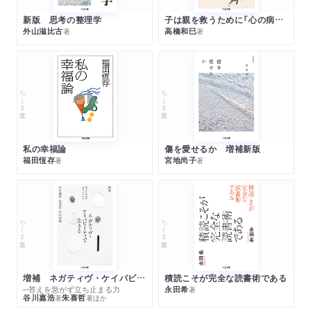
新版 思考の整理学
子は親を救うために「心の病」になる
外山滋比古
高橋和巳
著
著
ちくま文庫
ちくま文庫
私の幸福論
傷を愛せるか 増補新版
福田恆存
宮地尚子
著
著
ちくま文庫
ちくま文庫
増補 ネガティヴ・ケイパビリティで生きる
積読こそが完全な読書術である
─答えを急がず立ち止まる力
永田希
著
谷川嘉浩
朱喜哲
著
著
ほか