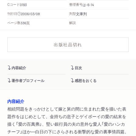
Cコード
整理番号
は
0193
-6-14
文庫判
刊行日
判型
2006/03/08
頁
ページ数
解説
336
出版社品切れ
内容紹介
目次
著作者プロフィール
感想をおくる
内容紹介
相続問題をきっかけとして嫁と舅の間に生まれた愛を描いた表
題作をはじめとして、金持ちの息子とゲイボーイの愛の結末を
描く「愛の百萬弗」、堅い銀行員の夫の意外な愛人「愛のハンカ
チーフ」ほか―白日の下にさらされる衝撃的な愛の裏事情四篇。