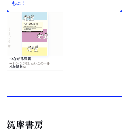
もに！
ちくまプリマー新書
つながる読書
─１０代に推したいこの一冊
小池陽慈
編