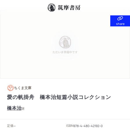
share
share
ちくま文庫
愛の帆掛舟 橋本治短篇小説コレクション
橋本治
著
定価
ISBN
--
978-4-480-42192-0