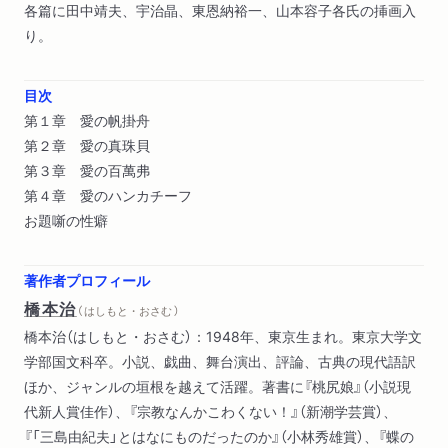
各篇に田中靖夫、宇治晶、東恩納裕一、山本容子各氏の挿画入
り。
目次
第１章 愛の帆掛舟
第２章 愛の真珠貝
第３章 愛の百萬弗
第４章 愛のハンカチーフ
お題噺の性癖
著作者プロフィール
橋本治
（ はしもと・おさむ ）
橋本治（はしもと・おさむ）：1948年、東京生まれ。東京大学文
学部国文科卒。小説、戯曲、舞台演出、評論、古典の現代語訳
ほか、ジャンルの垣根を越えて活躍。著書に『桃尻娘』（小説現
代新人賞佳作）、『宗教なんかこわくない！』（新潮学芸賞）、
『「三島由紀夫」とはなにものだったのか』（小林秀雄賞）、『蝶の