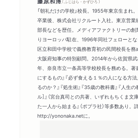
藤原和博
（ ふじはら・かずひろ ）
「朝礼だけの学校」校長。1955年東京生まれ。
卒業後、株式会社リクルート入社。東京営業
部長などを歴任。メディアファクトリーの創業
りヨーロッパ駐在、1996年同社フェローとなる
区立和田中学校で義務教育初の民間校長を務める
大阪府知事の特別顧問。2014年から佐賀県武雄
年、奈良市立一条高等学校校長を務める。著
にするもの』『必ず食える１％の人になる方法』
るのか？』『処生術』『35歳の教科書』『人生
ル］』（宮台真司との共著、いずれもちくま文
た一人から始まる』（ポプラ社）等多数あり。詳
http://yononaka.netに。