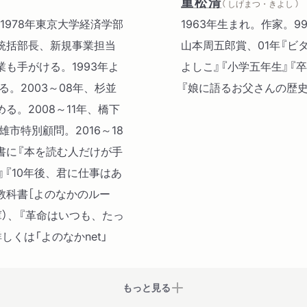
重松清
（ しげまつ・きよし ）
1978年東京大学経済学部
1963年生まれ。作家。
統括部長、新規事業担当
山本周五郎賞、01年『ビ
も手がける。1993年よ
よしこ』『小学五年生』『
。2003～08年、杉並
『娘に語るお父さんの歴史
。2008～11年、橋下
市特別顧問。2016～18
書に『本を読む人だけが手
『10年後、君に仕事はあ
の教科書［よのなかのルー
庫）、『革命はいつも、たっ
しくは「よのなかnet」
もっと見る