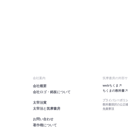
会社案内
筑摩書房の外部サ
webちくま
会社概要
ちくまの教科書
会社ロゴ・銘板について
プライバシーポリ
太宰治賞
教科書採択の公正
太宰治と筑摩書房
免責事項
お問い合わせ
著作権について