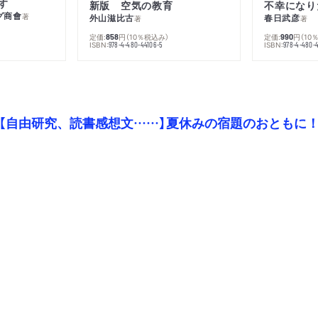
す
新版 空気の教育
グ商會
著
外山滋比古
春日武彦
著
著
定価:
円
（10％税込み）
定価:
円
（10
858
990
ISBN:
ISBN:
978-4-480-44106-5
978-4-480-
【自由研究、読書感想文……】夏休みの宿題のおともに