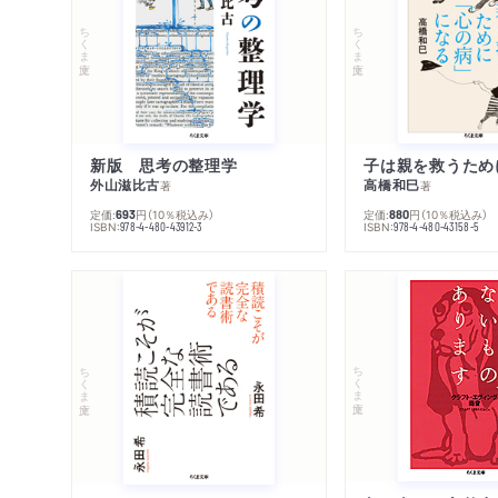
ちくま文庫
ちくま文庫
新版 思考の整理学
外山滋比古
高橋和巳
著
著
定価:
円
（10％税込み）
定価:
円
（10％税込み）
693
880
ISBN:
ISBN:
978-4-480-43912-3
978-4-480-43158-5
ちくま文庫
ちくま文庫