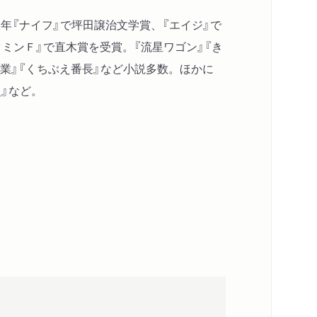
99年『ナイフ』で坪田譲治文学賞、『エイジ』で
タミンＦ』で直木賞を受賞。『流星ワゴン』『き
卒業』『くちぶえ番長』など小説多数。ほかに
』など。