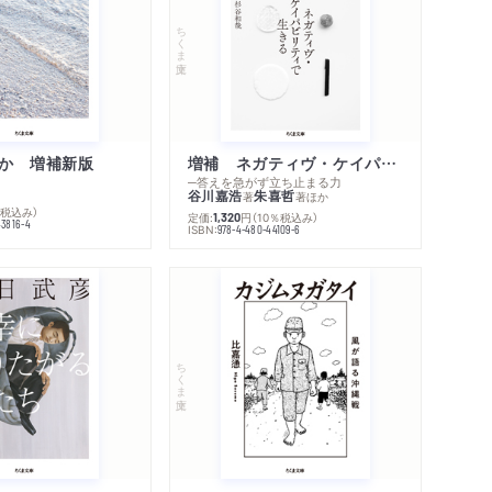
ちくま文庫
か 増補新版
増補 ネガティヴ・ケイパビリティで生きる
─答えを急がず立ち止まる力
谷川嘉浩
朱喜哲
著
著
ほか
％税込み）
定価:
円
（10％税込み）
1,320
43816-4
ISBN:
978-4-480-44109-6
ちくま文庫