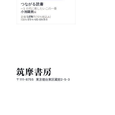
つながる読書
─１０代に推したいこの一冊
小池陽慈
編
定価:
円
（10％税込み）
1,078
ISBN:
978-4-480-68476-9
〒111-8755
東京都台東区蔵前2-5-3