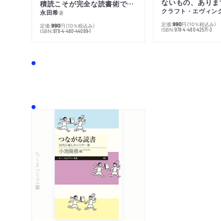
ないもの、ありま
積読こそが完全な読書術である
クラフト・エヴィン
永田希
著
定価:
円
（10％税込み）
990
定価:
円
（10％税込み）
990
ISBN:
978-4-480-42571-3
ISBN:
978-4-480-44089-1
ちくまプリマー新書