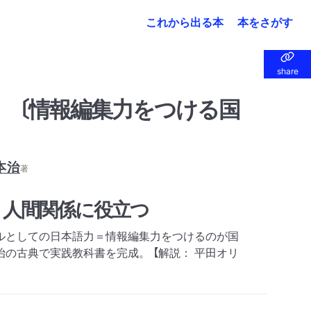
これから出る本
本をさがす
share
share
 〔情報編集力をつける国
本治
著
 人間関係に役立つ
ルとしての日本語力＝情報編集力をつけるのが国
の古典で実践教科書を完成。 【解説： 平田オリ