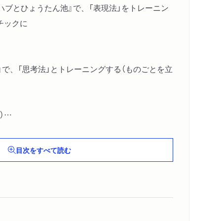
ハブとひょうたん池』で、「表現法」をトレーニン
チックに
』で、「思考法」とトレーニングする（ものごとを立
）
の文章はこうして生まれた！（男の文章と女の文
目次をすべて読む
が登場する鎌倉時代は、日本文化の大転換期 ほ
ンの「わからなさ」について（乗り換え案内）