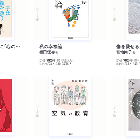
ちくま文庫
ちくま文庫
子は親を救うために「心の病」になる
私の幸福論
傷を愛せる
福田恆存
宮地尚子
著
著
定価:
円
（10％税込み）
定価:
円
（10
792
792
ISBN:
ISBN:
978-4-480-03416-8
978-4-480-
ちくま文庫
ちくま文庫