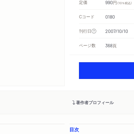
定価
990
円
（10％税込）
Cコード
0180
刊行日
2007/10/10
ページ数
368
頁
著作者プロフィール
目次