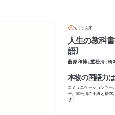
ちくま文庫
人生の教科書
語〕
藤原和博
重松清
橋
著
著
本物の国語力は
コミュニケーションツー
語。重松清の小説と橋本治
ザ 】