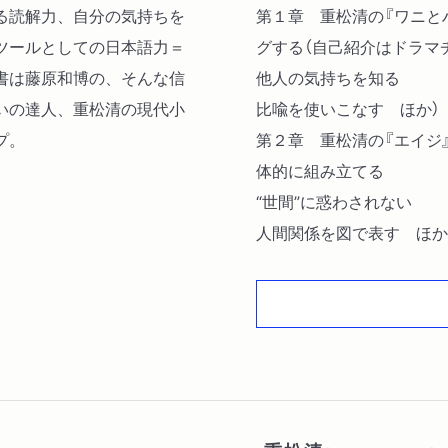
る読解力、自分の気持ちを
第１章 重松清の『ワニと
ツールとしての日本語力＝
グする（自己紹介はドラマ
書は藤原和博の、そんな信
他人の気持ちを知る
いの達人、重松清の現代小
比喩を使いこなす ほか）
プ。
第２章 重松清の『エイジ
体的に組み立てる
“世間”に惑わされない
人間関係を図で表す ほか
第３章 古典講座 日本語
章
「ひらがな」と「カタカナ」
「ふつうの日本語の文章」
か）
第４章 コミュニケーショ