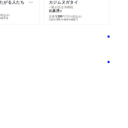
不幸になりたがる人たち 増補新版
カジムヌガタイ
─風が語る沖縄戦
比嘉慂
著
％税込み）
定価:
円
（10％税込み）
1,100
44071-6
ISBN:
978-4-480-44102-7
！