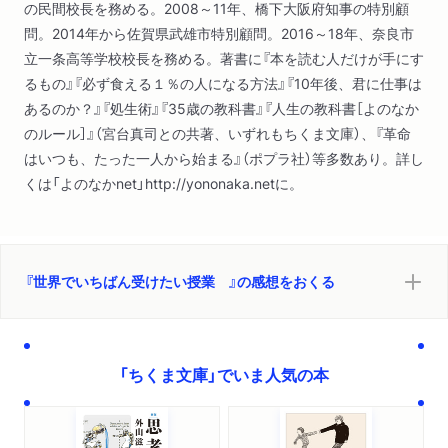
の民間校長を務める。2008～11年、橋下大阪府知事の特別顧
「少年法」を通して大人と子どもの境目を考える１―イギリス・
問。2014年から佐賀県武雄市特別顧問。2016～18年、奈良市
バルガー事件から「少年法」を考える〔ほか〕
立一条高等学校校長を務める。著書に『本を読む人だけが手にす
るもの』『必ず食える１％の人になる方法』『10年後、君に仕事は
あるのか？』『処生術』『35歳の教科書』『人生の教科書［よのなか
のルール］』（宮台真司との共著、いずれもちくま文庫）、『革命
はいつも、たった一人から始まる』（ポプラ社）等多数あり。詳し
くは「よのなかnet」http://yononaka.netに。
『世界でいちばん受けたい授業 』の感想をおくる
「ちくま文庫」でいま人気の本