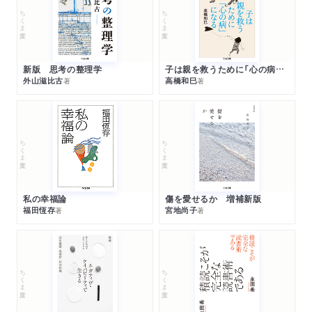
ちくま文庫
ちくま文庫
新版 思考の整理学
子は親を救うために「心の病」になる
外山滋比古
高橋和巳
著
著
ちくま文庫
ちくま文庫
私の幸福論
傷を愛せるか 増補新版
福田恆存
宮地尚子
著
著
ちくま文庫
ちくま文庫