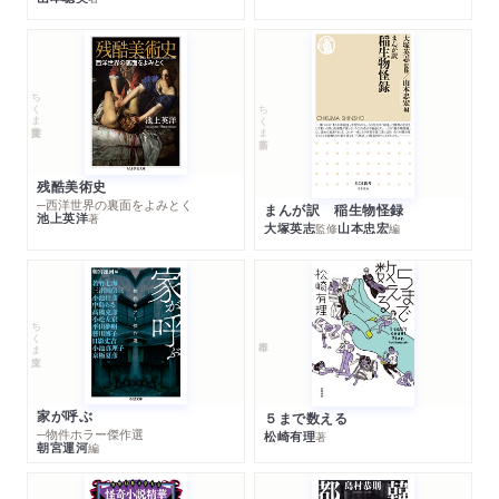
ちくま学芸文庫
ちくま新書
残酷美術史
─西洋世界の裏面をよみとく
まんが訳 稲生物怪録
池上英洋
著
大塚英志
山本忠宏
監修
編
ちくま文庫
家が呼ぶ
５まで数える
─物件ホラー傑作選
松崎有理
著
朝宮運河
編