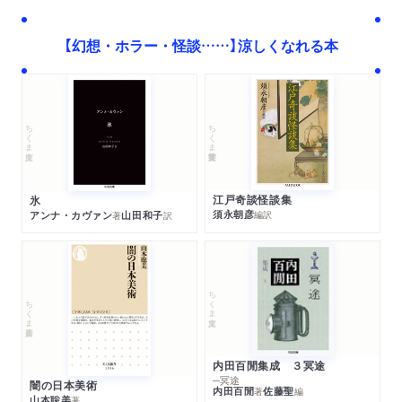
【幻想・ホラー・怪談……】涼しくなれる本
ちくま学芸文庫
ちくま文庫
江戸奇談怪談集
氷
須永朝彦
アンナ・カヴァン
山田和子
編訳
著
訳
ちくま文庫
ちくま新書
内田百閒集成 ３冥途
─冥途
闇の日本美術
内田百閒
佐藤聖
著
編
山本聡美
著