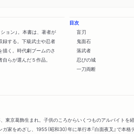
目次
クション」。本書は、著者が
盲刃
収録する。下級武士や忍者
鬼面石
を描く。時代劇ブームのさ
落武者
者自らが選んだ５作品。
忍びの城
一刀両断
12）年、東京葛飾生まれ。子供のころからいくつものアルバイト
ガ家をめざし、1955（昭和30）年に単行本『白面夜叉』で本