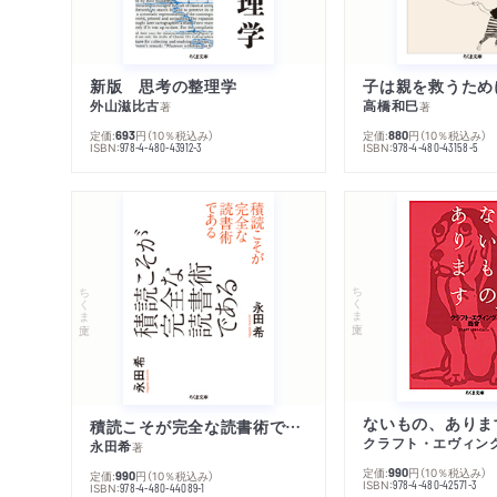
新版 思考の整理学
外山滋比古
高橋和巳
著
著
定価:
円
（10％税込み）
定価:
円
（10％税込み）
693
880
ISBN:
ISBN:
978-4-480-43912-3
978-4-480-43158-5
ちくま文庫
ちくま文庫
ないもの、ありま
積読こそが完全な読書術である
クラフト・エヴィン
永田希
著
定価:
円
（10％税込み）
990
定価:
円
（10％税込み）
990
ISBN:
978-4-480-42571-3
ISBN:
978-4-480-44089-1