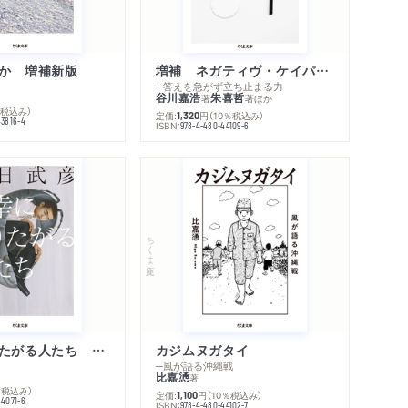
か 増補新版
増補 ネガティヴ・ケイパビリティで生きる
─答えを急がず立ち止まる力
谷川嘉浩
朱喜哲
著
著
ほか
％税込み）
定価:
円
（10％税込み）
1,320
43816-4
ISBN:
978-4-480-44109-6
ちくま文庫
不幸になりたがる人たち 増補新版
カジムヌガタイ
─風が語る沖縄戦
比嘉慂
著
％税込み）
定価:
円
（10％税込み）
1,100
44071-6
ISBN:
978-4-480-44102-7