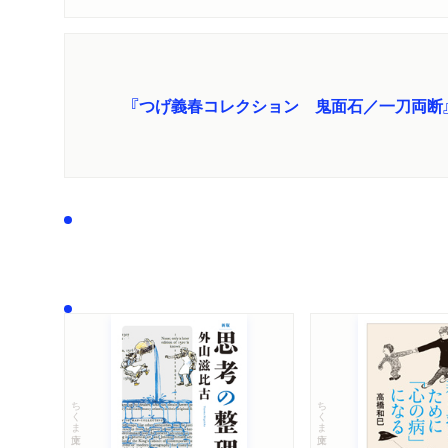
『つげ義春コレクション 鬼面石／一刀両断
ちくま文庫
ちくま文庫