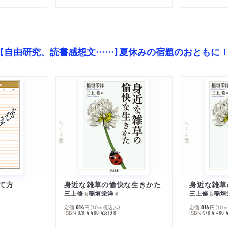
【自由研究、読書感想文……】夏休みの宿題のおともに
ちくま文庫
ちくま文庫
て方
身近な雑草の愉快な生きかた
身近な雑草
三上修
稲垣栄洋
三上修
稲垣
著
著
著
定価:
円
（10％税込み）
定価:
円
（10
814
814
ISBN:
ISBN:
978-4-480-42819-6
978-4-480-