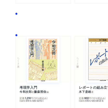
ちくま文庫
ちくま学芸文庫
考現学入門
レポートの組み立
今和次郎
藤森照信
木下是雄
著
編
著
定価:
円
（10％税込み）
定価:
円
（10％税込み）
1,210
902
ISBN:
ISBN:
978-4-480-02115-1
978-4-480-08121-6