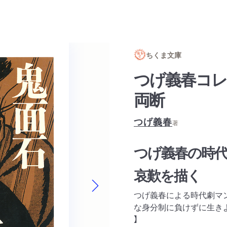
ちくま文庫
つげ義春コレ
両断
つげ義春
著
つげ義春の時代
哀歎を描く
つげ義春による時代劇マ
Next slide
な身分制に負けずに生きよ
】