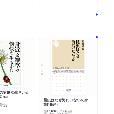
！
ちくま新書
の愉快な生きかた
栄洋
著
昆虫はなぜ海にいないのか
％税込み）
朝野維起
著
42819-6
定価:
円
（10％税込み）
1,056
ISBN:
978-4-480-07756-1