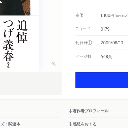
定価
1,100
円
（10％税込
Cコード
0179
刊行日
2009/06/10
ページ数
448
頁
著作者プロフィール
ーズ・関連本
感想をおくる