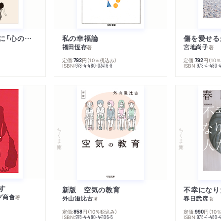
子は親を救うために「心の病」になる
私の幸福論
傷を愛せる
福田恆存
宮地尚子
著
著
定価:
円
（10％税込み）
定価:
円
（10
792
792
ISBN:
ISBN:
978-4-480-03416-8
978-4-480-
ちくま文庫
ちくま文庫
す
新版 空気の教育
グ商會
著
外山滋比古
春日武彦
著
著
定価:
円
（10％税込み）
定価:
円
（10
858
990
ISBN:
ISBN:
978-4-480-44106-5
978-4-480-