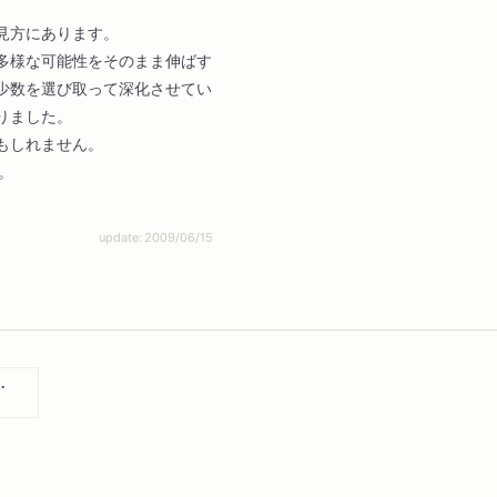
見方にあります。
多様な可能性をそのまま伸ばす
少数を選び取って深化させてい
りました。
もしれません。
。
update: 2009/06/15
全９冊セット