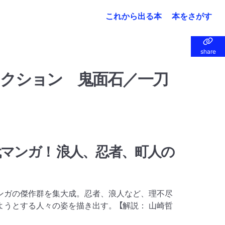
これから出る本
本をさがす
share
share
クション 鬼面石／一刀
マンガ！ 浪人、忍者、町人の
ンガの傑作群を集大成。忍者、浪人など、理不尽
うとする人々の姿を描き出す。 【解説： 山崎哲