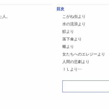
目次
た人。
こがね虫より
水の流浪より
鮫より
落下傘より
蛾より
女たちへのエレジーより
人間の悲劇より
ＩＬより
若葉のうたより
愛情６９より〔ほか〕