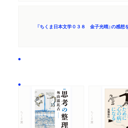
『ちくま日本文学０３８ 金子光晴』の感想
ちくま文庫
ちくま文庫