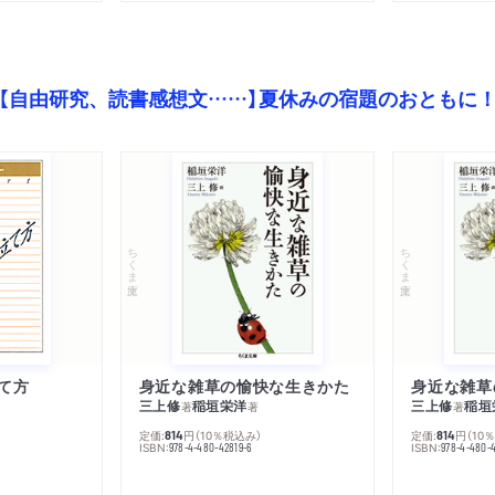
【自由研究、読書感想文……】夏休みの宿題のおともに
ちくま文庫
ちくま文庫
て方
身近な雑草の愉快な生きかた
身近な雑草
三上修
稲垣栄洋
三上修
稲垣
著
著
著
定価:
円
（10％税込み）
定価:
円
（10
814
814
ISBN:
ISBN:
978-4-480-42819-6
978-4-480-