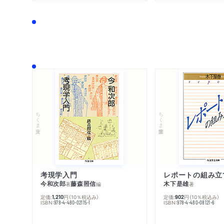
ちくま文庫
ちくま学芸文庫
考現学入門
レポートの組み立
今和次郎
藤森照信
木下是雄
著
編
著
定価:
円
（10％税込み）
定価:
円
（10％税込み）
1,210
902
ISBN:
ISBN:
978-4-480-02115-1
978-4-480-08121-6