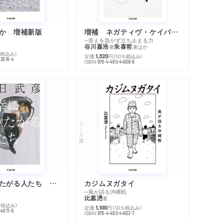
著作者プロフィール
コンテンツリンク
感想をおくる
か 増補新版
増補 ネガティヴ・ケイパビリティで生きる
─答えを急がず立ち止まる力
谷川嘉浩
朱喜哲
著
著
ほか
％税込み）
定価:
円
（10％税込み）
1,320
43816-4
ISBN:
978-4-480-44109-6
ちくま文庫
不幸になりたがる人たち 増補新版
カジムヌガタイ
─風が語る沖縄戦
比嘉慂
著
％税込み）
定価:
円
（10％税込み）
1,100
44071-6
ISBN:
978-4-480-44102-7