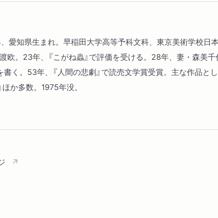
95年、愛知県生まれ。早稲田大学高等予科文科、東京美術学校
に渡欧。23年、『こがね蟲』で評価を受ける。28年、妻・森美
詩を書く。53年、『人間の悲劇』で読売文学賞受賞。主な作品として
ほか多数。1975年没。
ジ