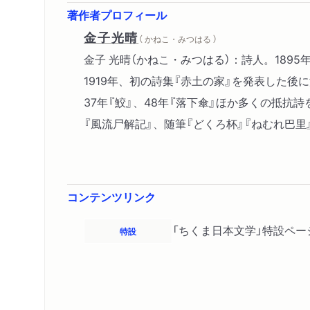
著作者プロフィール
金子光晴
（ かねこ・みつはる ）
金子 光晴（かねこ・みつはる）：詩人。18
1919年、初の詩集『赤土の家』を発表した後
37年『鮫』、48年『落下傘』ほか多くの抵抗
『風流尸解記』、随筆『どくろ杯』『ねむれ巴里』
コンテンツリンク
「ちくま日本文学」特設ペー
特設