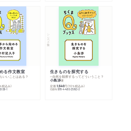
シリーズ・全集
める作文教室
生きものを探究する
らいいことはある？
─自然を観察するってどういうこと？
小島渉
著
0％税込み）
定価:
円
（10％税込み）
1,540
ISBN:
5138-1
978-4-480-25163-3