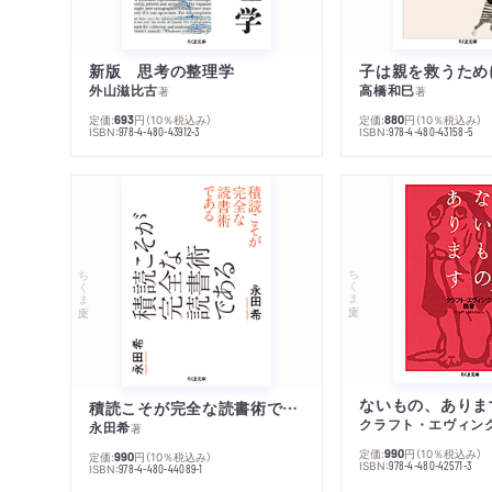
新版 思考の整理学
外山滋比古
高橋和巳
著
著
定価:
円
（10％税込み）
定価:
円
（10％税込み）
693
880
ISBN:
ISBN:
978-4-480-43912-3
978-4-480-43158-5
ちくま文庫
ちくま文庫
ないもの、ありま
積読こそが完全な読書術である
クラフト・エヴィン
永田希
著
定価:
円
（10％税込み）
990
定価:
円
（10％税込み）
990
ISBN:
978-4-480-42571-3
ISBN:
978-4-480-44089-1