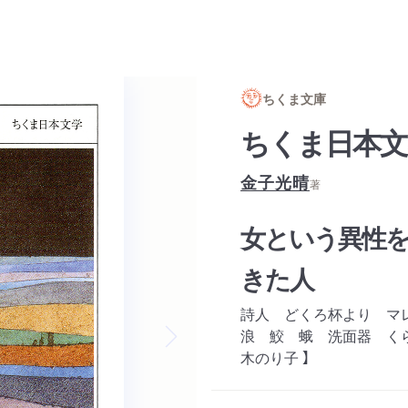
ちくま文庫
ちくま日本文
金子光晴
著
女という異性を
きた人
詩人 どくろ杯より マ
浪 鮫 蛾 洗面器 く
木のり子 】
Next slide