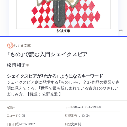
ちくま文庫
「もの」で読む入門シェイクスピア
松岡和子
著
シェイクスピアが「わかる」 ようになるキーワード
シェイクスピア劇に登場する「もの」から、全37作品の意図が克
明に見えてくる。「世界で最も親しまれている古典」のやさしい
楽しみ方。 【解説： 安野光雅 】
定価
ISBN
--
978-4-480-42998-8
Cコード
整理番号
し
0195
-10-34
文庫判
刊行日
判型
2012/11/07