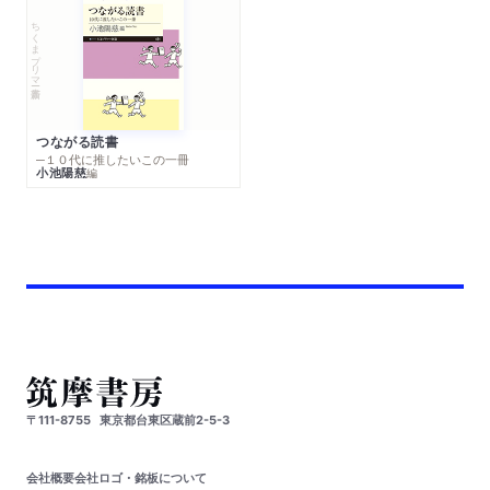
ちくまプリマー新書
つながる読書
─１０代に推したいこの一冊
小池陽慈
編
〒111-8755
東京都台東区蔵前2-5-3
会社概要
会社ロゴ・銘板について