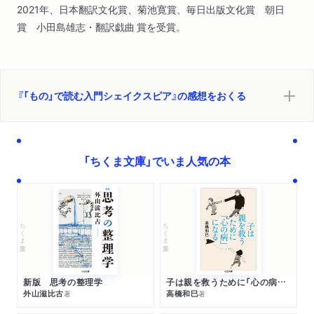
2021年、日本翻訳文化賞、菊池寛賞、毎日出版文化賞 朝日
賞 小田島雄志・翻訳戯曲 賞を受賞。
『「もの」で読む入門シェイクスピア』の感想をおくる
「ちくま文庫」でいま人気の本
ちくま文庫
ちくま文庫
新版 思考の整理学
子は親を救うために「心の病」になる
外山滋比古
高橋和巳
著
著