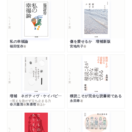
ちくま文庫
ちくま文庫
私の幸福論
傷を愛せるか 増補新版
福田恆存
宮地尚子
著
著
ちくま文庫
ちくま文庫
増補 ネガティヴ・ケイパビリティで生きる
積読こそが完全な読書術である
─答えを急がず立ち止まる力
永田希
著
谷川嘉浩
朱喜哲
著
著
ほか
ちくま文庫
ちくま文庫