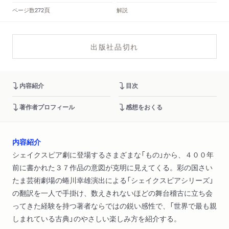
頁
ページ数
解説
272
出版社品切れ
内容紹介
目次
著作者プロフィール
感想をおくる
内容紹介
シェイクスピア劇に登場するさまざまな「もの」から、４００年
前に書かれた３７作品の意図が克明に見えてくる。彩の国さい
たま芸術劇場の蜷川幸雄演出による「シェイクスピアシリーズ」
の翻訳を一人で手掛け、数えきれないほどの舞台稽古に立ち会
ってきた経験を持つ著者ならではの鋭い感性で、「世界で最も親
しまれている古典」のやさしい楽しみ方を紹介する。