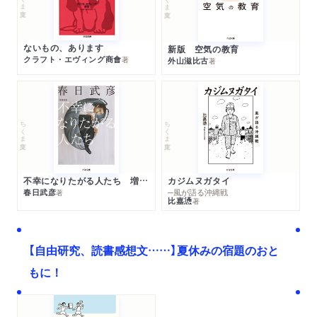
ないもの、あります
新版 空気の教育
クラフト・エヴィング商會
著
外山滋比古
著
ちくま文庫
ちくま文庫
不幸になりたがる人たち 増補新版
カジムヌガタイ
春日武彦
─風が語る沖縄戦
著
比嘉慂
著
【自由研究、読書感想文……】夏休みの宿題のおと
もに！