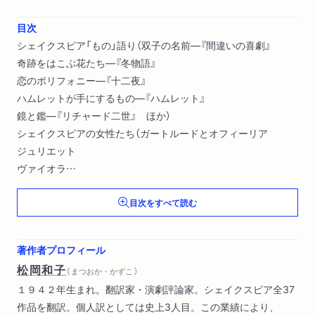
目次
シェイクスピア「もの」語り（双子の名前―『間違いの喜劇』
奇跡をはこぶ花たち―『冬物語』
恋のポリフォニー―『十二夜』
ハムレットが手にするもの―『ハムレット』
鏡と鑑―『リチャード二世』 ほか）
シェイクスピアの女性たち（ガートルードとオフィーリア
ジュリエット
ヴァイオラ
ノーと言える女たち
目次をすべて読む
マクベス夫人 ほか）
著作者プロフィール
松岡和子
（ まつおか・かずこ ）
１９４２年生まれ。翻訳家・演劇評論家。シェイクスピア全37
作品を翻訳。個人訳としては史上3人目。この業績により、