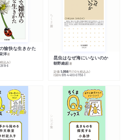
ちくま新書
の愉快な生きかた
栄洋
著
昆虫はなぜ海にいないのか
％税込み）
朝野維起
著
42819-6
定価:
円
（10％税込み）
1,056
ISBN:
978-4-480-07756-1
シリーズ・全集