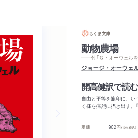
ちくま文庫
動物農場
——付「Ｇ・オーウェルを
ジョージ・オーウェ
開高健訳で読む
自由と平等を旗印に、い
く様を痛烈に描き出す。
Next slide
定価
902
円
（10％税込）