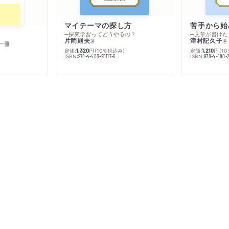
マイテーマの探し方
苦手から始
─探究学習ってどうやるの？
─文章が書けた
片岡則夫
津村記久子
著
著
一冊
定価:
円
（10％税込み）
定価:
円
（1
1,320
1,210
ISBN:
ISBN:
978-4-480-25117-6
978-4-480-2