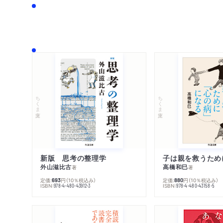
ちくま文庫
ちくま文庫
新版 思考の整理学
外山滋比古
高橋和巳
著
著
定価:
円
（10％税込み）
定価:
円
（10％税込み）
693
880
ISBN:
ISBN:
978-4-480-43912-3
978-4-480-43158-5