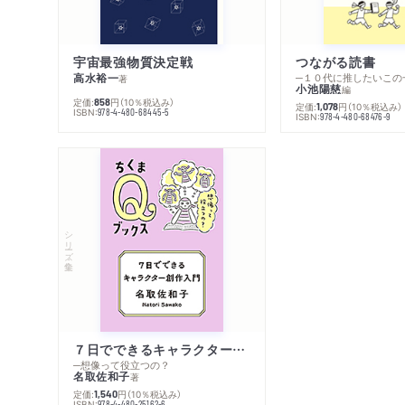
宇宙最強物質決定戦
つながる読書
高水裕一
─１０代に推したいこの
著
小池陽慈
編
定価:
円
（10％税込み）
858
定価:
円
（10％税込み）
1,078
ISBN:
978-4-480-68445-5
ISBN:
978-4-480-68476-9
シリーズ・全集
７日でできるキャラクター創作入門
─想像って役立つの？
名取佐和子
著
定価:
円
（10％税込み）
1,540
ISBN:
978-4-480-25162-6