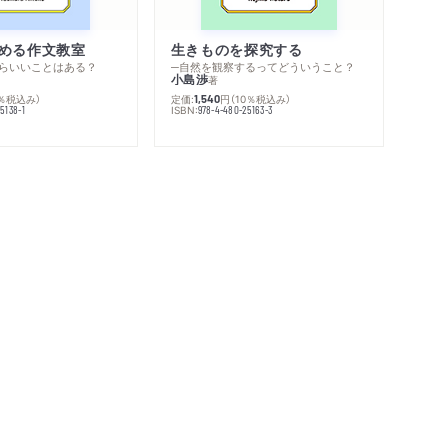
める作文教室
生きものを探究する
らいいことはある？
─自然を観察するってどういうこと？
小島渉
著
0％税込み）
定価:
円
（10％税込み）
1,540
ISBN:
5138-1
978-4-480-25163-3