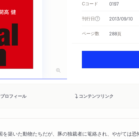
Cコード
0197
刊行日
2013/09/10
ページ数
288
頁
者プロフィール
コンテンツリンク
国を築いた動物たちだが、豚の独裁者に篭絡され、やがては恐