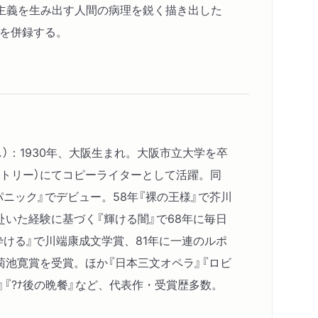
主義を生み出す人間の病理を鋭く描き出した
」を併録する。
し）：1930年、大阪生まれ。大阪市立大学を卒
ントリー）にてコピーライターとして活躍。同
パニック』でデビュー。58年『裸の王様』で芥川
いた経験に基づく『輝ける闇』で68年に毎日
砕ける』で川端康成文学賞、81年に一連のルポ
菊池寛賞を受賞。ほか『日本三文オペラ』『ロビ
』『?ﾅ後の晩餐』など、代表作・受賞歴多数。