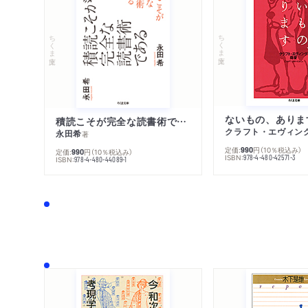
ちくま文庫
ちくま文庫
ないもの、ありま
積読こそが完全な読書術である
クラフト・エヴィン
永田希
著
定価:
円
（10％税込み）
990
定価:
円
（10％税込み）
990
ISBN:
978-4-480-42571-3
ISBN:
978-4-480-44089-1