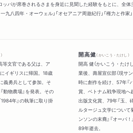
ロッパが席巻されるさまを身近に見聞した経験をもとに、全体
一九八四年・オーウェル」「オセアニア周遊紀行」「権力と作家
開高健
）
（ かいこう・たけし ）
ド高等文官である父は、ア
開高 健（かいこう・たけ
にイギリスに帰国。18歳
業後、壽屋宣伝部（現サ
戦に義勇兵として参加。そ
時に創作を続け、57年『
年『動物農場』を発表。その
賞、ベトナム戦争現地へ赴
984年』の執筆に取り掛
出版文化賞、79年『玉、
ルタージュ文学について
ンソンの末裔』『オーパ！
89年逝去。