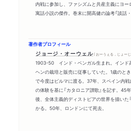
内戦に参加し、ファシズムと共産主義にヨー
寓話小説の傑作。巻末に開高健の論考「談話・
著作者プロフィール
ジョージ・オーウェル
（ おーうぇる，じょーじ 
1903-50 インド・ベンガル生まれ。イン
ヘンの栽培と販売に従事していた。1歳のとき
で今度はビルマに渡る。37年、スペイン内
の体験を基に『カタロニア讃歌』を記す。45
後、全体主義的ディストピアの世界を描いた『1
かる。50年、ロンドンにて死去。