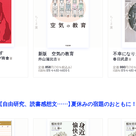
ちくま文庫
ちくま文庫
す
新版 空気の教育
グ商會
著
外山滋比古
春日武彦
著
著
定価:
円
（10％税込み）
定価:
円
（10
858
990
ISBN:
ISBN:
978-4-480-44106-5
978-4-480-
【自由研究、読書感想文……】夏休みの宿題のおともに