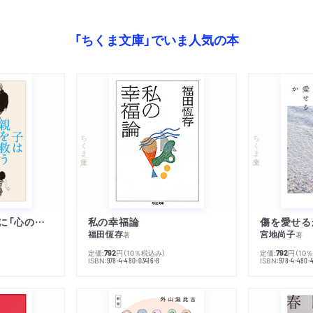
「ちくま文庫」でいま人気の本
ちくま文庫
ちくま文庫
子は親を救うために「心の病」になる
私の幸福論
傷を愛せる
福田恆存
宮地尚子
著
著
定価:
円
（10％税込み）
定価:
円
（10
792
792
ISBN:
ISBN:
978-4-480-03416-8
978-4-480-