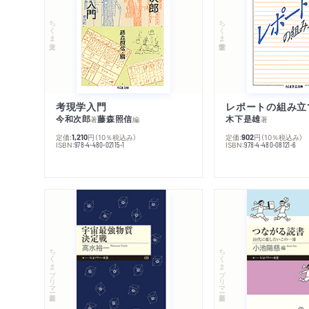
ちくま文庫
ちくま学芸文庫
考現学入門
レポートの組み立
今和次郎
藤森照信
木下是雄
著
編
著
定価:
円
（10％税込み）
定価:
円
（10％税込み）
1,210
902
ISBN:
ISBN:
978-4-480-02115-1
978-4-480-08121-6
ちくまプリマー新書
ちくまプリマー新書