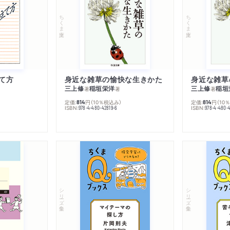
ちくま文庫
ちくま文庫
て方
身近な雑草の愉快な生きかた
身近な雑草
三上修
稲垣栄洋
三上修
稲垣
著
著
著
定価:
円
（10％税込み）
定価:
円
（10
814
814
ISBN:
ISBN:
978-4-480-42819-6
978-4-480-
シリーズ・全集
シリーズ・全集