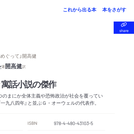
これから出る本
本をさがす
share
share
めぐって」開高健
ル
開高健
著
訳
 寓話小説の傑作
つのまにか全体主義や恐怖政治が社会を覆ってい
『一九八四年』と並ぶＧ・オーウェルの代表作。
ISBN
978-4-480-43103-5