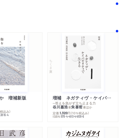
ちくま文庫
か 増補新版
増補 ネガティヴ・ケイパビリティで生きる
─答えを急がず立ち止まる力
谷川嘉浩
朱喜哲
著
著
ほか
内容紹介・目次
％税込み）
定価:
円
（10％税込み）
著作者プロフィール
1,320
43816-4
ISBN:
978-4-480-44109-6
コンテンツリンク
感想をおくる