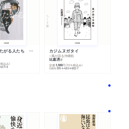
ちくま文庫
不幸になりたがる人たち 増補新版
カジムヌガタイ
─風が語る沖縄戦
比嘉慂
著
％税込み）
定価:
円
（10％税込み）
1,100
44071-6
ISBN:
978-4-480-44102-7
！