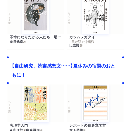
ちくま文庫
ちくま文庫
不幸になりたがる人たち 増補新版
カジムヌガタイ
春日武彦
─風が語る沖縄戦
著
比嘉慂
著
【自由研究、読書感想文……】夏休みの宿題のおと
もに！
ちくま文庫
ちくま学芸文庫
考現学入門
レポートの組み立て方
今和次郎
藤森照信
木下是雄
著
編
著