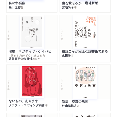
私の幸福論
傷を愛せるか 増補新版
福田恆存
宮地尚子
著
著
ちくま文庫
ちくま文庫
増補 ネガティヴ・ケイパビリティで生きる
積読こそが完全な読書術である
─答えを急がず立ち止まる力
永田希
著
谷川嘉浩
朱喜哲
著
著
ほか
ちくま文庫
ちくま文庫
ないもの、あります
新版 空気の教育
クラフト・エヴィング商會
著
外山滋比古
著