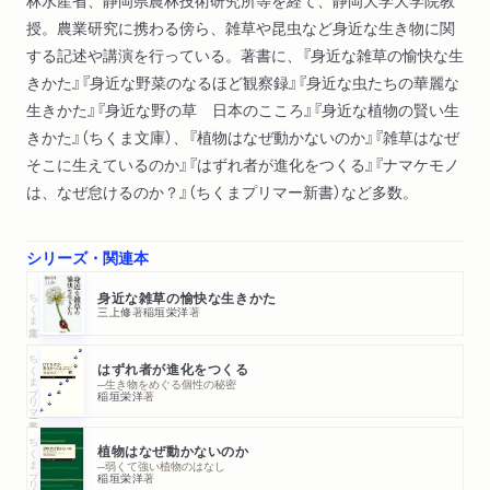
林水産省、静岡県農林技術研究所等を経て、静岡大学大学院教
授。農業研究に携わる傍ら、雑草や昆虫など身近な生き物に関
する記述や講演を行っている。著書に、『身近な雑草の愉快な生
きかた』『身近な野菜のなるほど観察録』『身近な虫たちの華麗な
生きかた』『身近な野の草 日本のこころ』『身近な植物の賢い生
きかた』（ちくま文庫）、『植物はなぜ動かないのか』『雑草はなぜ
そこに生えているのか』『はずれ者が進化をつくる』『ナマケモノ
は、なぜ怠けるのか？』（ちくまプリマー新書）など多数。
シリーズ・関連本
ちくま文庫
身近な雑草の愉快な生きかた
三上修
著
稲垣栄洋
著
ちくまプリマー新書
はずれ者が進化をつくる
─生き物をめぐる個性の秘密
稲垣栄洋
著
ちくまプリマー新書
植物はなぜ動かないのか
─弱くて強い植物のはなし
稲垣栄洋
著