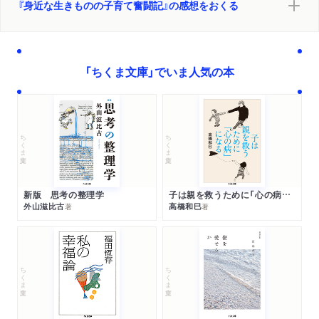
『身近な生きものの子育て奮闘記』の感想をおくる
「ちくま文庫」でいま人気の本
ちくま文庫
ちくま文庫
新版 思考の整理学
子は親を救うために「心の病」になる
外山滋比古
高橋和巳
著
著
ちくま文庫
ちくま文庫