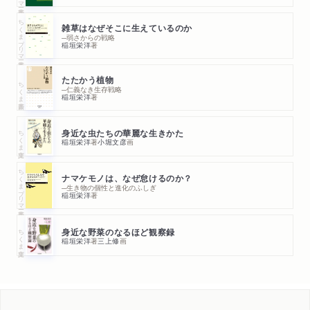
ちくまプリマー新書
雑草はなぜそこに生えているのか
─弱さからの戦略
稲垣栄洋
著
たたかう植物
ちくま新書
─仁義なき生存戦略
稲垣栄洋
著
ちくま文庫
身近な虫たちの華麗な生きかた
稲垣栄洋
著
小堀文彦
画
ちくまプリマー新書
ナマケモノは、なぜ怠けるのか？
─生き物の個性と進化のふしぎ
稲垣栄洋
著
ちくま文庫
身近な野菜のなるほど観察録
稲垣栄洋
著
三上修
画