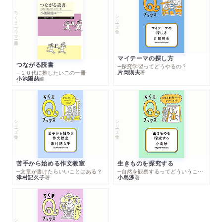
ちくまプリマー新書
シリーズ・全集
マイテーマの探し方
つながる読書
─探究学習ってどうやるの？
片岡則夫
著
─１０代に推したいこの一冊
小池陽慈
編
シリーズ・全集
シリーズ・全集
苦手から始める作文教室
生きものを探究する
─文章が書けたらいいことはある？
─自然を観察するってどういうこと？
津村記久子
小島渉
著
著