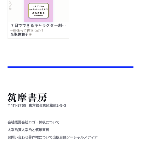
シリーズ・全集
７日でできるキャラクター創作入門
─想像って役立つの？
名取佐和子
著
〒111-8755
東京都台東区蔵前2-5-3
会社概要
会社ロゴ・銘板について
太宰治賞
太宰治と筑摩書房
お問い合わせ
著作権について
出版目録
ソーシャルメディア