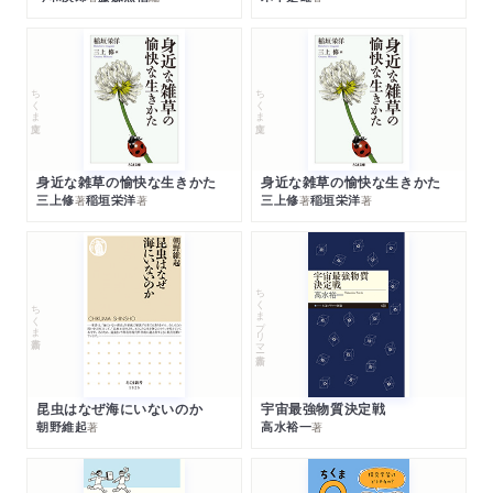
ちくま文庫
ちくま文庫
身近な雑草の愉快な生きかた
身近な雑草の愉快な生きかた
三上修
稲垣栄洋
三上修
稲垣栄洋
著
著
著
著
ちくまプリマー新書
ちくま新書
昆虫はなぜ海にいないのか
宇宙最強物質決定戦
朝野維起
高水裕一
著
著