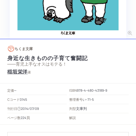
ちくま文庫
身近な生きものの子育て奮闘記
——育児上手なオスはモテる！
稲垣栄洋
著
定価
ISBN
--
978-4-480-43189-9
Cコード
整理番号
い
0145
-71-5
文庫判
刊行日
判型
2014/07/09
頁
ページ数
解説
224