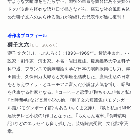
すような大喧嘩をもたらす…。戦後の東京を舞台にある夫婦の
ドタバタ劇を軽妙な語り口で描きながら、痛烈な社会風刺も込
めた獅子文六のあらゆる魅力が凝縮した代表作が遂に復刊！
著作者プロフィール
獅子文六
（ しし・ぶんろく ）
獅子 文六（しし・ぶんろく）：1893─1969年。横浜生まれ。小
説家・劇作家・演出家。本名・岩田豊雄。慶應義塾大学文科予
科中退。フランスで演劇理論を学び日本の演劇振興に尽力、岸
田國士、久保田万太郎らと文学座を結成した。庶民生活の日常
をとらえウィットとユーモアに富んだ小説は人気を博し、昭和
を代表する作家となる。『コーヒーと恋愛』『悦ちゃん』『娘と私』
『七時間半』など長篇小説の他、『獅子文六短篇集』〈モダンガー
ル篇〉〈モダンボーイ篇〉もある （ちくま文庫）。『娘と私』はNHK
連続テレビ小説の1作目となった。『ちんちん電車』『食味歳時
記』などのエッセイも多く残した。芸術院賞受賞、文化勲章受
章。