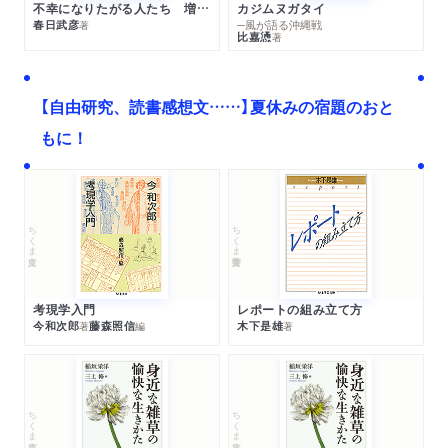
不幸になりたがる人たち 増補新版
カジムヌガタイ
春日武彦
─風が語る沖縄戦
著
比嘉慂
著
【自由研究、読書感想文……】夏休みの宿題のおと
もに！
ちくま文庫
ちくま学芸文庫
考現学入門
レポートの組み立て方
今和次郎
藤森照信
木下是雄
著
編
著
ちくま文庫
ちくま文庫