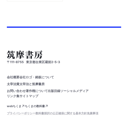
〒111-8755
東京都台東区蔵前2-5-3
会社概要
会社ロゴ・銘板について
太宰治賞
太宰治と筑摩書房
お問い合わせ
著作権について
出版目録
ソーシャルメディア
リンク集
サイトマップ
webちくま
ちくまの教科書
プライバシーポリシー
教科書採択の公正確保に関する基本方針
免責事項