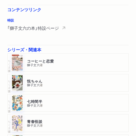
コンテンツリンク
特設
「獅子文六の本」特設ページ
シリーズ・関連本
ちくま文庫
コーヒーと恋愛
獅子文六
著
ちくま文庫
悦ちゃん
獅子文六
著
ちくま文庫
七時間半
獅子文六
著
ちくま文庫
青春怪談
獅子文六
著