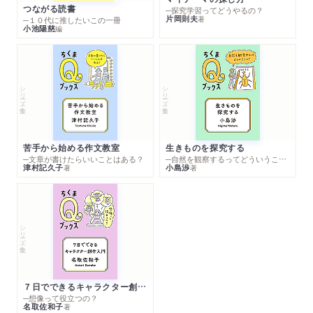
つながる読書
─探究学習ってどうやるの？
片岡則夫
著
─１０代に推したいこの一冊
小池陽慈
編
シリーズ・全集
シリーズ・全集
苦手から始める作文教室
生きものを探究する
─文章が書けたらいいことはある？
─自然を観察するってどういうこと？
津村記久子
小島渉
著
著
シリーズ・全集
７日でできるキャラクター創作入門
─想像って役立つの？
名取佐和子
著