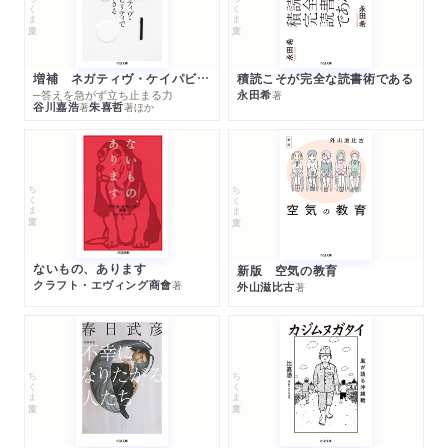
ちくま文庫
ちくま文庫
増補 ネガティヴ・ケイパビリティで生きる
積読こそが完全な読書術である
─答えを急がず立ち止まる力
永田希
著
谷川嘉浩
朱喜哲
著
著
ほか
ちくま文庫
ちくま文庫
ないもの、あります
新版 空気の教育
クラフト・エヴィング商會
著
外山滋比古
著
ちくま文庫
ちくま文庫