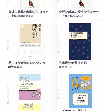
身近な雑草の愉快な生きかた
身近な雑草の愉快な生きかた
三上修
稲垣栄洋
三上修
稲垣栄洋
著
著
著
著
ちくまプリマー新書
ちくま新書
昆虫はなぜ海にいないのか
宇宙最強物質決定戦
朝野維起
高水裕一
著
著
ちくまプリマー新書
シリーズ・全集
マイテーマの探し方