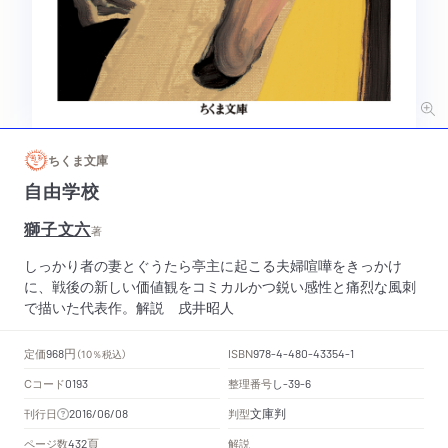
ちくま文庫
自由学校
獅子文六
著
しっかり者の妻とぐうたら亭主に起こる夫婦喧嘩をきっかけ
に、戦後の新しい価値観をコミカルかつ鋭い感性と痛烈な風刺
で描いた代表作。解説 戌井昭人
円
定価
ISBN
968
（10％税込）
978-4-480-43354-1
Cコード
整理番号
し
0193
-39-6
文庫判
刊行日
判型
2016/06/08
頁
ページ数
解説
432