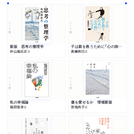
ちくま文庫
ちくま文庫
新版 思考の整理学
子は親を救うために「心の病」になる
外山滋比古
高橋和巳
著
著
ちくま文庫
ちくま文庫
私の幸福論
傷を愛せるか 増補新版
福田恆存
宮地尚子
著
著